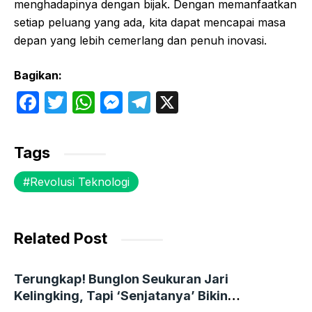
menghadapinya dengan bijak. Dengan memanfaatkan
setiap peluang yang ada, kita dapat mencapai masa
depan yang lebih cemerlang dan penuh inovasi.
Bagikan:
F
T
W
M
T
X
a
w
h
e
el
c
itt
at
s
e
Tags
e
er
s
s
gr
Revolusi Teknologi
b
A
e
a
o
p
n
m
o
p
g
Related Post
k
er
Terungkap! Bunglon Seukuran Jari
Kelingking, Tapi ‘Senjatanya’ Bikin