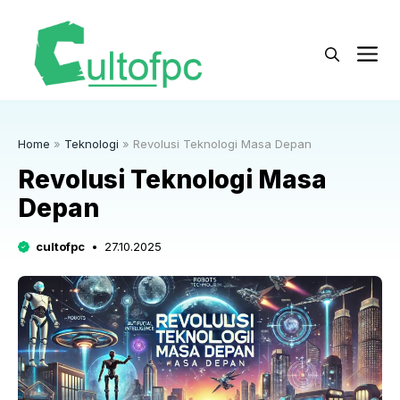
Langsung
ke
M
isi
Home
»
Teknologi
»
Revolusi Teknologi Masa Depan
Revolusi Teknologi Masa
Depan
cultofpc
27.10.2025