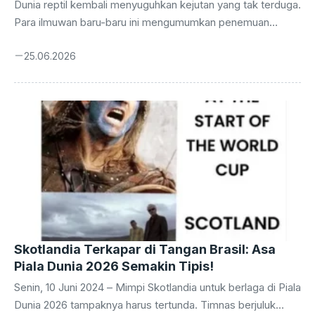
Tercengang!
Dunia reptil kembali menyuguhkan kejutan yang tak terduga.
Para ilmuwan baru-baru ini mengumumkan penemuan
spesies bunglon yang ukurannya sungguh menakjubkan,
25.06.2026
seolah menantang segala perkiraan kita tentang dunia
hewan mini. Namun, bukan hanya ukurannya yang membuat
geleng-geleng kepala, ada satu fakta biologis lain yang
lebih mengejutkan: organ reproduksi jantan bunglon terkecil
di dunia ini ternyata berukuran luar biasa besar jika
dibandingkan dengan tubuh mungilnya. Penemuan yang
terjadi di hutan Madagaskar ini bukan sekadar penambah
daftar spesies baru. Ia membuka jendela baru ...
Skotlandia Terkapar di Tangan Brasil: Asa
Piala Dunia 2026 Semakin Tipis!
Senin, 10 Juni 2024 – Mimpi Skotlandia untuk berlaga di Piala
Dunia 2026 tampaknya harus tertunda. Timnas berjuluk