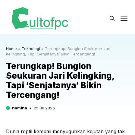
Langsung
ke
M
isi
Home
»
Teknologi
»
Terungkap! Bunglon Seukuran Jari
Kelingking, Tapi ‘Senjatanya’ Bikin Tercengang!
Terungkap! Bunglon
Seukuran Jari Kelingking,
Tapi ‘Senjatanya’ Bikin
Tercengang!
namina
25.06.2026
Dunia reptil kembali menyuguhkan kejutan yang tak