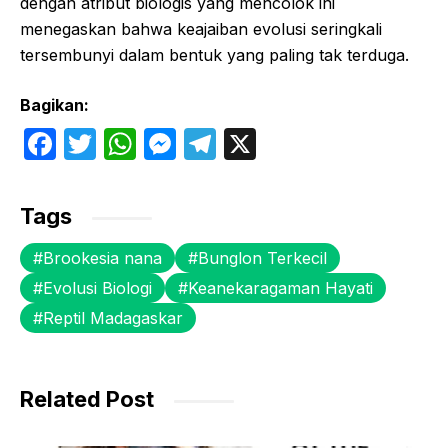
dengan atribut biologis yang mencolok ini
menegaskan bahwa keajaiban evolusi seringkali
tersembunyi dalam bentuk yang paling tak terduga.
Bagikan:
F
T
W
M
T
X
a
w
h
e
el
c
itt
at
s
e
Tags
e
er
s
s
gr
Brookesia nana
Bunglon Terkecil
b
A
e
a
Evolusi Biologi
Keanekaragaman Hayati
o
p
n
m
Reptil Madagaskar
o
p
g
k
er
Related Post