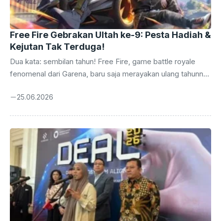
Free Fire Gebrakan Ultah ke-9: Pesta Hadiah &
Kejutan Tak Terduga!
Dua kata: sembilan tahun! Free Fire, game battle royale
fenomenal dari Garena, baru saja merayakan ulang tahunnya
yang kesembilan. Perjalanan panjang ini tidak dilalui tanpa
25.06.2026
euforia. Sebagai bentuk apresiasi kepada jutaan pemain
setia di seluruh dunia, terutama di Indonesia yang selalu
antusias, Garena kembali menggulirkan serangkaian acara
perayaan yang tak hanya meriah, tetapi juga bertabur hadiah
menggiurkan. Ini bukan sekadar perayaan biasa, melainkan
sebuah pesta besar yang dirancang untuk memberikan
pengalaman tak terlupakan bagi para Survivors. Sejak
pertama kali menggebrak ...