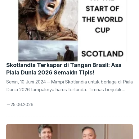
Skotlandia Terkapar di Tangan Brasil: Asa
Piala Dunia 2026 Semakin Tipis!
Senin, 10 Juni 2024 – Mimpi Skotlandia untuk berlaga di Piala
Dunia 2026 tampaknya harus tertunda. Timnas berjuluk
‘Tartan Army’ ini baru saja merasakan pukulan telak setelah
25.06.2026
takluk 0-3 dari raksasa sepak bola dunia, Brasil, dalam laga
krusial yang digelar pada Minggu malam. Kekalahan ini
bukan sekadar angka di papan skor, melainkan sebuah
pukulan telak yang membuat peluang mereka untuk melaju
ke ajang empat tahunan tersebut kini berada di ambang