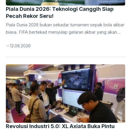
Piala Dunia 2026: Teknologi Canggih Siap
Pecah Rekor Seru!
Piala Dunia 2026 bukan sekadar turnamen sepak bola akbar
biasa. FIFA bertekad menyulap gelaran akbar yang akan
berlangsung mulai 11 Juni hingga 19 Juli 2026 ini menjadi
12.06.2026
sebuah perhelatan yang tak terlupakan, berkat deretan
teknologi revolusioner yang siap memanjakan mata
penonton dan meningkatkan kualitas pertandingan. Lebih
dari sekadar mengubah cara kita menonton, teknologi ini
diprediksi akan mendefinisikan ulang pengalaman sepak
bola itu sendiri, membuatnya semakin dinamis, adil, dan
spektakuler. Dari inovasi yang meningkatkan akurasi
keputusan wasit hingga pengalaman imersif bagi ...
Revolusi Industri 5.0: XL Axiata Buka Pintu