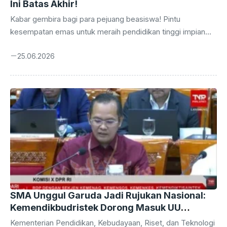
Ini Batas Akhir!
Kabar gembira bagi para pejuang beasiswa! Pintu
kesempatan emas untuk meraih pendidikan tinggi impian
melalui Beasiswa Garuda 2026 Gelombang 2 segera
25.06.2026
tertutup. Tenggat waktu pendaftaran adalah hari ini, Kamis,
25 Juni 2026, tepat pukul 23.59 WIB. Jangan lewatkan
momen krusial ini untuk mengamankan masa depan
pendidikan Anda. Bagi Anda yang berambisi melanjutkan
studi ke jenjang yang lebih tinggi dengan dukungan finansial
penuh, kini saatnya bertindak. Beasiswa Garuda telah
dikenal sebagai salah satu program bergengsi yang
membuka jalan bagi talenta-talenta terbaik ...
SMA Unggul Garuda Jadi Rujukan Nasional:
Kemendikbudristek Dorong Masuk UU
Sisdiknas
Kementerian Pendidikan, Kebudayaan, Riset, dan Teknologi