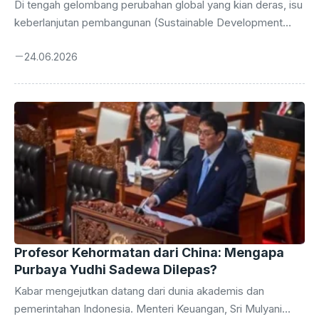
Di tengah gelombang perubahan global yang kian deras, isu
keberlanjutan pembangunan (Sustainable Development
Goals/SDGs) tak lagi bisa dipandang sebelah mata. Salah
24.06.2026
satu pilar krusial dalam mewujudkan masa depan yang lebih
baik adalah pendidikan. Namun, bagaimana sesungguhnya
kepemimpinan pendidikan yang efektif dapat mendorong
agenda keberlanjutan ini? Pertanyaan inilah yang menjadi inti
perbincangan dalam Global Sustainable Development
Congress 2026 (GSDC 2026), sebuah forum bergengsi
yang menghimpun para pemikir dan praktisi dari berbagai
belahan dunia. Forum GSDC 2026 tidak hanya menjadi ajang
tukar ...
Profesor Kehormatan dari China: Mengapa
Purbaya Yudhi Sadewa Dilepas?
Kabar mengejutkan datang dari dunia akademis dan
pemerintahan Indonesia. Menteri Keuangan, Sri Mulyani