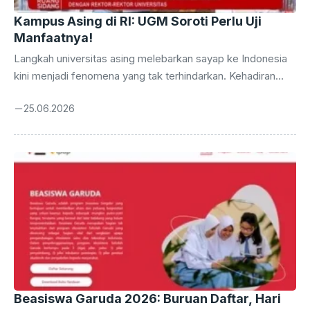
Kampus Asing di RI: UGM Soroti Perlu Uji
Manfaatnya!
Langkah universitas asing melebarkan sayap ke Indonesia
kini menjadi fenomena yang tak terhindarkan. Kehadiran
mereka digadang-gadang akan membawa angin segar
25.06.2026
dalam dunia pendidikan tinggi tanah air, menawarkan ragam
program studi, metode pengajaran inovatif, hingga koneksi
global yang lebih luas. Namun, di tengah optimisme
tersebut, muncul suara kritis yang mengajak untuk melihat
lebih dalam dampaknya. Universitas Gadjah Mada (UGM)
melalui salah satu wakil rektornya, secara tegas meminta
agar kehadiran kampus-kampus internasional ini dievaluasi
secara mendalam. Pertanyaan krusial yang diajukan adalah:
seberapa ...
Beasiswa Garuda 2026: Buruan Daftar, Hari