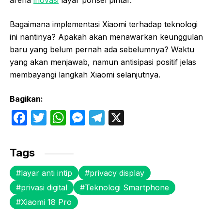
arena
inovasi
layar ponsel pintar.
Bagaimana implementasi Xiaomi terhadap teknologi
ini nantinya? Apakah akan menawarkan keunggulan
baru yang belum pernah ada sebelumnya? Waktu
yang akan menjawab, namun antisipasi positif jelas
membayangi langkah Xiaomi selanjutnya.
Bagikan:
F
T
W
M
T
X
a
w
h
e
el
c
itt
at
s
e
Tags
e
er
s
s
gr
layar anti intip
privacy display
b
A
e
a
privasi digital
Teknologi Smartphone
o
p
n
m
Xiaomi 18 Pro
o
p
g