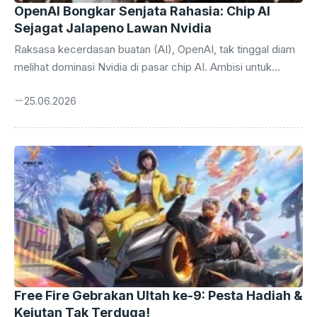
OpenAI Bongkar Senjata Rahasia: Chip AI
Sejagat Jalapeno Lawan Nvidia
Raksasa kecerdasan buatan (AI), OpenAI, tak tinggal diam
melihat dominasi Nvidia di pasar chip AI. Ambisi untuk
membebaskan diri dari ketergantungan pada unit
25.06.2026
pemrosesan grafis (GPU) buatan Nvidia, yang selama ini
menjadi tulang punggung komputasi AI mereka, kini
selangkah lebih dekat menjadi kenyataan. Laporan terbaru
mengungkap bahwa OpenAI sedang mengembangkan chip
AI sendiri yang diberi nama sandi ‘Jalapeno’, sebuah langkah
strategis yang berpotensi mengguncang lanskap industri
teknologi global. Perlombaan membangun infrastruktur
komputasi yang mumpuni untuk melatih dan menjalankan
model AI ...
Free Fire Gebrakan Ultah ke-9: Pesta Hadiah &
Kejutan Tak Terduga!