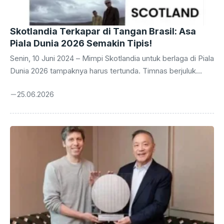
Skotlandia Terkapar di Tangan Brasil: Asa
Piala Dunia 2026 Semakin Tipis!
Senin, 10 Juni 2024 – Mimpi Skotlandia untuk berlaga di Piala
Dunia 2026 tampaknya harus tertunda. Timnas berjuluk
‘Tartan Army’ ini baru saja merasakan pukulan telak setelah
25.06.2026
takluk 0-3 dari raksasa sepak bola dunia, Brasil, dalam laga
krusial yang digelar pada Minggu malam. Kekalahan ini
bukan sekadar angka di papan skor, melainkan sebuah
pukulan telak yang membuat peluang mereka untuk melaju
ke ajang empat tahunan tersebut kini berada di ambang
kehancuran. Para penggemar Skotlandia di seluruh dunia
sontak merasakan kekecewaan ...