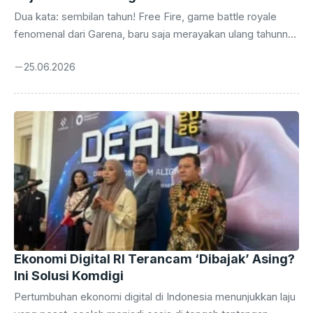
Dua kata: sembilan tahun! Free Fire, game battle royale
fenomenal dari Garena, baru saja merayakan ulang tahunnya
yang kesembilan. Perjalanan panjang ini tidak dilalui tanpa
25.06.2026
euforia. Sebagai bentuk apresiasi kepada jutaan pemain
setia di seluruh dunia, terutama di Indonesia yang selalu
antusias, Garena kembali menggulirkan serangkaian acara
perayaan yang tak hanya meriah, tetapi juga bertabur hadiah
menggiurkan. Ini bukan sekadar perayaan biasa, melainkan
sebuah pesta besar yang dirancang untuk memberikan
pengalaman tak terlupakan bagi para Survivors. Sejak
pertama kali menggebrak ...
Ekonomi Digital RI Terancam ‘Dibajak’ Asing?
Ini Solusi Komdigi
Pertumbuhan ekonomi digital di Indonesia menunjukkan laju