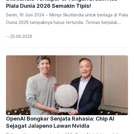
Piala Dunia 2026 Semakin Tipis!
Senin, 10 Juni 2024 – Mimpi Skotlandia untuk berlaga di Piala
Dunia 2026 tampaknya harus tertunda. Timnas berjuluk
‘Tartan Army’ ini baru saja merasakan pukulan telak setelah
25.06.2026
takluk 0-3 dari raksasa sepak bola dunia, Brasil, dalam laga
krusial yang digelar pada Minggu malam. Kekalahan ini
bukan sekadar angka di papan skor, melainkan sebuah
pukulan telak yang membuat peluang mereka untuk melaju
ke ajang empat tahunan tersebut kini berada di ambang
kehancuran. Para penggemar Skotlandia di seluruh dunia
sontak merasakan kekecewaan ...
OpenAI Bongkar Senjata Rahasia: Chip AI
Sejagat Jalapeno Lawan Nvidia