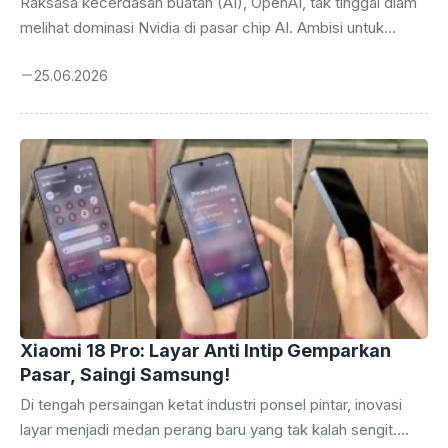
Raksasa kecerdasan buatan (AI), OpenAI, tak tinggal diam
melihat dominasi Nvidia di pasar chip AI. Ambisi untuk
membebaskan diri dari ketergantungan pada unit
25.06.2026
pemrosesan grafis (GPU) buatan Nvidia, yang selama ini
menjadi tulang punggung komputasi AI mereka, kini
selangkah lebih dekat menjadi kenyataan. Laporan terbaru
mengungkap bahwa OpenAI sedang mengembangkan chip
AI sendiri yang diberi nama sandi ‘Jalapeno’, sebuah langkah
strategis yang berpotensi mengguncang lanskap industri
teknologi global. Perlombaan membangun infrastruktur
komputasi yang mumpuni untuk melatih dan menjalankan
model AI ...
Xiaomi 18 Pro: Layar Anti Intip Gemparkan
Pasar, Saingi Samsung!
Di tengah persaingan ketat industri ponsel pintar, inovasi
layar menjadi medan perang baru yang tak kalah sengit.