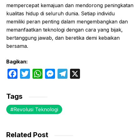
mempercepat kemajuan dan mendorong peningkatan
kualitas hidup di seluruh dunia. Setiap individu
memiliki peran penting dalam mengembangkan dan
memanfaatkan teknologi dengan cara yang bijak,
bertanggung jawab, dan beretika demi kebaikan
bersama.
Bagikan:
F
T
W
M
T
X
a
w
h
e
el
c
itt
at
s
e
Tags
e
er
s
s
gr
Revolusi Teknologi
b
A
e
a
o
p
n
m
o
p
g
Related Post