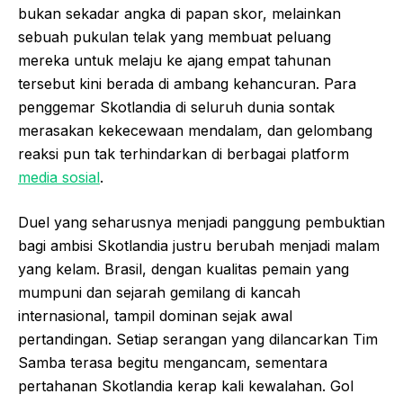
bukan sekadar angka di papan skor, melainkan
sebuah pukulan telak yang membuat peluang
mereka untuk melaju ke ajang empat tahunan
tersebut kini berada di ambang kehancuran. Para
penggemar Skotlandia di seluruh dunia sontak
merasakan kekecewaan mendalam, dan gelombang
reaksi pun tak terhindarkan di berbagai platform
media sosial
.
Duel yang seharusnya menjadi panggung pembuktian
bagi ambisi Skotlandia justru berubah menjadi malam
yang kelam. Brasil, dengan kualitas pemain yang
mumpuni dan sejarah gemilang di kancah
internasional, tampil dominan sejak awal
pertandingan. Setiap serangan yang dilancarkan Tim
Samba terasa begitu mengancam, sementara
pertahanan Skotlandia kerap kali kewalahan. Gol