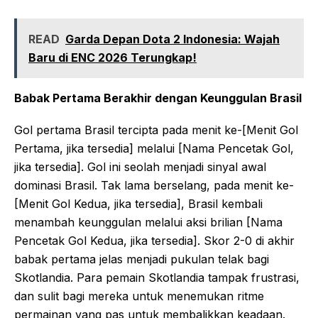
READ
Garda Depan Dota 2 Indonesia: Wajah
Baru di ENC 2026 Terungkap!
Babak Pertama Berakhir dengan Keunggulan Brasil
Gol pertama Brasil tercipta pada menit ke-[Menit Gol
Pertama, jika tersedia] melalui [Nama Pencetak Gol,
jika tersedia]. Gol ini seolah menjadi sinyal awal
dominasi Brasil. Tak lama berselang, pada menit ke-
[Menit Gol Kedua, jika tersedia], Brasil kembali
menambah keunggulan melalui aksi brilian [Nama
Pencetak Gol Kedua, jika tersedia]. Skor 2-0 di akhir
babak pertama jelas menjadi pukulan telak bagi
Skotlandia. Para pemain Skotlandia tampak frustrasi,
dan sulit bagi mereka untuk menemukan ritme
permainan yang pas untuk membalikkan keadaan.