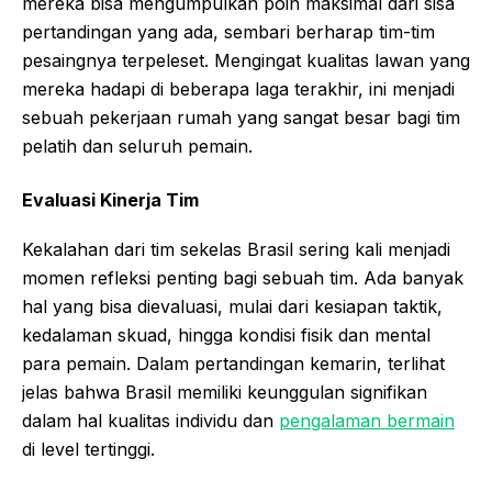
mereka bisa mengumpulkan poin maksimal dari sisa
pertandingan yang ada, sembari berharap tim-tim
pesaingnya terpeleset. Mengingat kualitas lawan yang
mereka hadapi di beberapa laga terakhir, ini menjadi
sebuah pekerjaan rumah yang sangat besar bagi tim
pelatih dan seluruh pemain.
Evaluasi Kinerja Tim
Kekalahan dari tim sekelas Brasil sering kali menjadi
momen refleksi penting bagi sebuah tim. Ada banyak
hal yang bisa dievaluasi, mulai dari kesiapan taktik,
kedalaman skuad, hingga kondisi fisik dan mental
para pemain. Dalam pertandingan kemarin, terlihat
jelas bahwa Brasil memiliki keunggulan signifikan
dalam hal kualitas individu dan
pengalaman bermain
di level tertinggi.