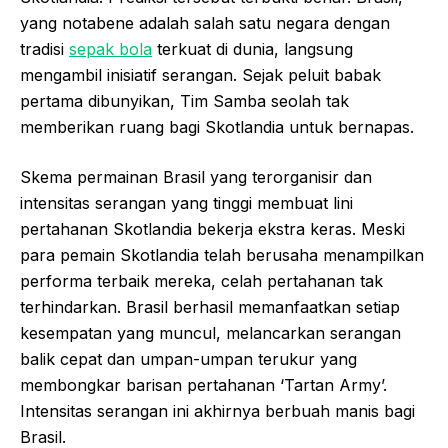
yang notabene adalah salah satu negara dengan
tradisi
sepak bola
terkuat di dunia, langsung
mengambil inisiatif serangan. Sejak peluit babak
pertama dibunyikan, Tim Samba seolah tak
memberikan ruang bagi Skotlandia untuk bernapas.
Skema permainan Brasil yang terorganisir dan
intensitas serangan yang tinggi membuat lini
pertahanan Skotlandia bekerja ekstra keras. Meski
para pemain Skotlandia telah berusaha menampilkan
performa terbaik mereka, celah pertahanan tak
terhindarkan. Brasil berhasil memanfaatkan setiap
kesempatan yang muncul, melancarkan serangan
balik cepat dan umpan-umpan terukur yang
membongkar barisan pertahanan ‘Tartan Army’.
Intensitas serangan ini akhirnya berbuah manis bagi
Brasil.