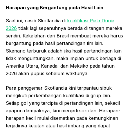
Harapan yang Bergantung pada Hasil Lain
Saat ini, nasib Skotlandia di
kualifikasi Piala Dunia
2026
tidak lagi sepenuhnya berada di tangan mereka
sendiri. Kekalahan dari Brasil membuat mereka harus
bergantung pada hasil pertandingan tim lain.
Skenario terburuk adalah jika hasil pertandingan lain
tidak menguntungkan, maka impian untuk berlaga di
Amerika Utara, Kanada, dan Meksiko pada tahun
2026 akan pupus sebelum waktunya.
Para penggemar Skotlandia kini terpantau sibuk
mengikuti perkembangan kualifikasi di grup lain.
Setiap gol yang tercipta di pertandingan lain, sekecil
apapun dampaknya, kini menjadi sorotan. Harapan-
harapan kecil mulai disematkan pada kemungkinan
terjadinya kejutan atau hasil imbang yang dapat