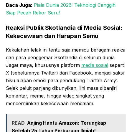
Baca Juga:
Piala Dunia 2026: Teknologi Canggih
Siap Pecah Rekor Seru!
Reaksi Publik Skotlandia di Media Sosial:
Kekecewaan dan Harapan Semu
Kekalahan telak ini tentu saja memicu beragam reaksi
dari para penggemar Skotlandia di seluruh dunia.
Jagat maya, khususnya platform
media sosial
seperti
X (sebelumnya Twitter) dan Facebook, menjadi saksi
bisu luapan emosi para pendukung ‘Tartan Army’.
Sejak peluit panjang dibunyikan, lini masa dibanjiri
komentar, meme, hingga video singkat yang
mencerminkan kekecewaan mendalam.
READ
Anjing Hantu Amazon: Terungkap
Setelah 25 Tahun Perburuan Ilmiah!