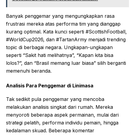
Banyak penggemar yang mengungkapkan rasa
frustrasi mereka atas performa tim yang dianggap
kurang optimal. Kata kunci seperti #ScottishFootball,
#WorldCup2026, dan #TartanArmy menjadi trending
topic di berbagai negara. Ungkapan-ungkapan
seperti “Sakit hati melihatnya”, “Kapan kita bisa
lolos?”, dan “Brasil memang luar biasa” silih berganti
memenuhi beranda.
Analisis Para Penggemar di Linimasa
Tak sedikit pula penggemar yang mencoba
melakukan analisis singkat dari rumah. Mereka
menyoroti beberapa aspek permainan, mulai dari
strategi pelatih, performa individu pemain, hingga
kedalaman skuad. Beberapa komentar