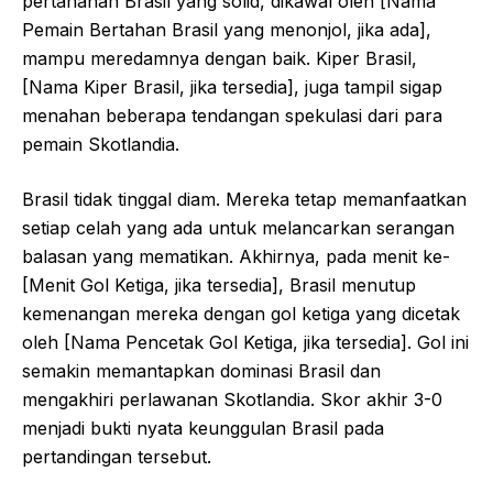
pertahanan Brasil yang solid, dikawal oleh [Nama
Pemain Bertahan Brasil yang menonjol, jika ada],
mampu meredamnya dengan baik. Kiper Brasil,
[Nama Kiper Brasil, jika tersedia], juga tampil sigap
menahan beberapa tendangan spekulasi dari para
pemain Skotlandia.
Brasil tidak tinggal diam. Mereka tetap memanfaatkan
setiap celah yang ada untuk melancarkan serangan
balasan yang mematikan. Akhirnya, pada menit ke-
[Menit Gol Ketiga, jika tersedia], Brasil menutup
kemenangan mereka dengan gol ketiga yang dicetak
oleh [Nama Pencetak Gol Ketiga, jika tersedia]. Gol ini
semakin memantapkan dominasi Brasil dan
mengakhiri perlawanan Skotlandia. Skor akhir 3-0
menjadi bukti nyata keunggulan Brasil pada
pertandingan tersebut.