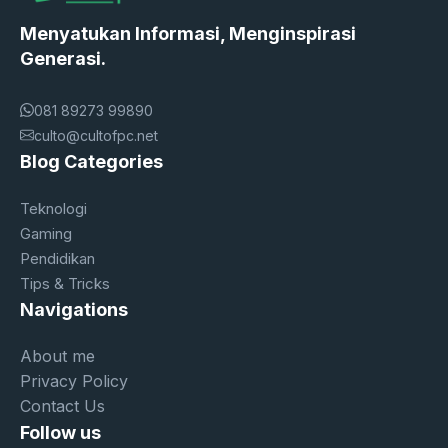
Menyatukan Informasi, Menginspirasi
Generasi.
081 89273 99890
culto@cultofpc.net
Blog Categories
Teknologi
Gaming
Pendidikan
Tips & Tricks
Navigations
About me
Privacy Policy
Contact Us
Follow us