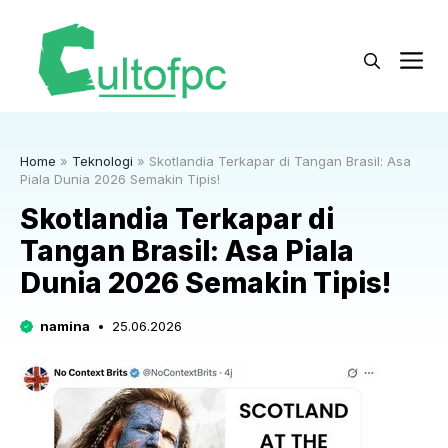
Langsung
ke
M
isi
Home
»
Teknologi
»
Skotlandia Terkapar di Tangan Brasil: Asa
Piala Dunia 2026 Semakin Tipis!
Skotlandia Terkapar di
Tangan Brasil: Asa Piala
Dunia 2026 Semakin Tipis!
namina
25.06.2026