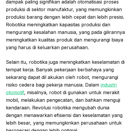
dampak paling signifikan adalah otomatisasi proses
produksi di sektor manufaktur, yang memungkinkan
produksi barang dengan lebih cepat dan lebih presisi.
Robotika meningkatkan kapasitas produksi dan
mengurangi kesalahan manusia, yang pada gilirannya
meningkatkan kualitas produk dan mengurangi biaya
yang harus di keluarkan perusahaan.
Selain itu, robotika juga meningkatkan keselamatan di
tempat kerja. Banyak pekerjaan berbahaya yang
sekarang dapat dil akukan oleh robot, mengurangi
risiko cedera bagi pekerja manusia. Dalam
industri
otomotif
, misalnya, robot di gunakan untuk merakit
mobil, melakukan pengecatan, dan bahkan menguji
kendaraan. Revolusi robotika mengubah dunia
dengan menawarkan efisiensi dan keselamatan yang
lebih besar, yang memungkinkan perusahaan untuk
beroperasi dengan lebih optimal.