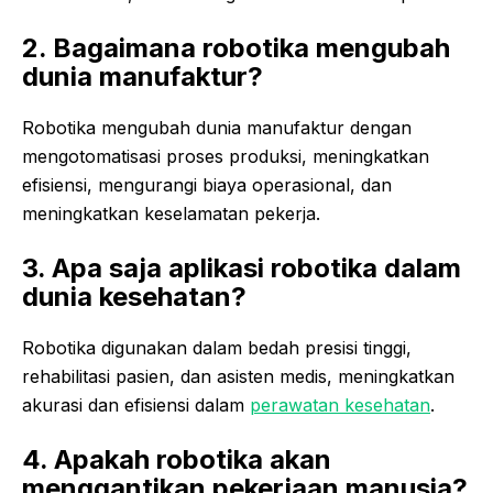
2. Bagaimana robotika mengubah
dunia manufaktur?
Robotika mengubah dunia manufaktur dengan
mengotomatisasi proses produksi, meningkatkan
efisiensi, mengurangi biaya operasional, dan
meningkatkan keselamatan pekerja.
3. Apa saja aplikasi robotika dalam
dunia kesehatan?
Robotika digunakan dalam bedah presisi tinggi,
rehabilitasi pasien, dan asisten medis, meningkatkan
akurasi dan efisiensi dalam
perawatan kesehatan
.
4. Apakah robotika akan
menggantikan pekerjaan manusia?