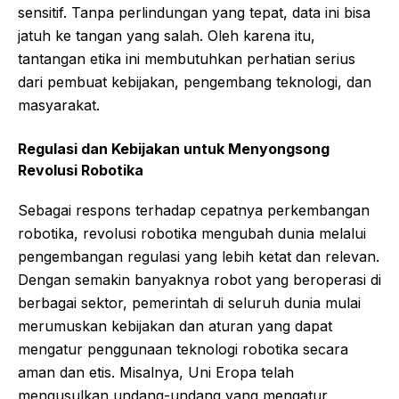
sensitif. Tanpa perlindungan yang tepat, data ini bisa
jatuh ke tangan yang salah. Oleh karena itu,
tantangan etika ini membutuhkan perhatian serius
dari pembuat kebijakan, pengembang teknologi, dan
masyarakat.
Regulasi dan Kebijakan untuk Menyongsong
Revolusi Robotika
Sebagai respons terhadap cepatnya perkembangan
robotika, revolusi robotika mengubah dunia melalui
pengembangan regulasi yang lebih ketat dan relevan.
Dengan semakin banyaknya robot yang beroperasi di
berbagai sektor, pemerintah di seluruh dunia mulai
merumuskan kebijakan dan aturan yang dapat
mengatur penggunaan teknologi robotika secara
aman dan etis. Misalnya, Uni Eropa telah
mengusulkan undang-undang yang mengatur