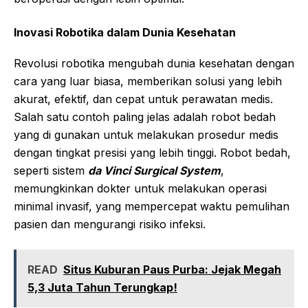
Inovasi Robotika dalam Dunia Kesehatan
Revolusi robotika mengubah dunia kesehatan dengan
cara yang luar biasa, memberikan solusi yang lebih
akurat, efektif, dan cepat untuk perawatan medis.
Salah satu contoh paling jelas adalah robot bedah
yang di gunakan untuk melakukan prosedur medis
dengan tingkat presisi yang lebih tinggi. Robot bedah,
seperti sistem
da Vinci Surgical System
,
memungkinkan dokter untuk melakukan operasi
minimal invasif, yang mempercepat waktu pemulihan
pasien dan mengurangi risiko infeksi.
READ
Situs Kuburan Paus Purba: Jejak Megah
5,3 Juta Tahun Terungkap!