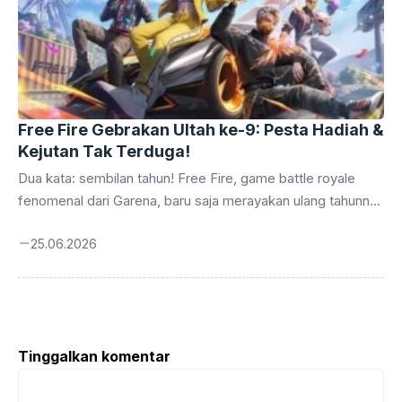
layar anti intip pada Xiaomi 18 Pro bukan sekadar ...
Free Fire Gebrakan Ultah ke-9: Pesta Hadiah &
Kejutan Tak Terduga!
Dua kata: sembilan tahun! Free Fire, game battle royale
fenomenal dari Garena, baru saja merayakan ulang tahunnya
yang kesembilan. Perjalanan panjang ini tidak dilalui tanpa
25.06.2026
euforia. Sebagai bentuk apresiasi kepada jutaan pemain
setia di seluruh dunia, terutama di Indonesia yang selalu
antusias, Garena kembali menggulirkan serangkaian acara
perayaan yang tak hanya meriah, tetapi juga bertabur hadiah
menggiurkan. Ini bukan sekadar perayaan biasa, melainkan
Tinggalkan komentar
sebuah pesta besar yang dirancang untuk memberikan
Komentar
pengalaman tak terlupakan bagi para Survivors. Sejak