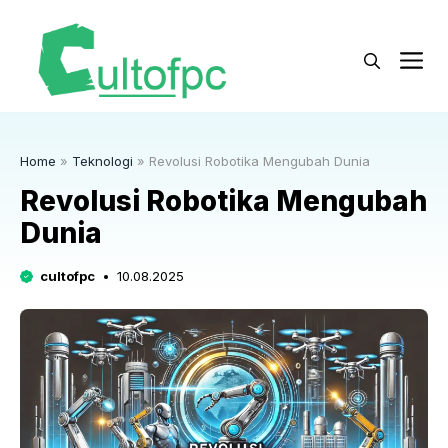
Langsung
ke
M
isi
Home
»
Teknologi
»
Revolusi Robotika Mengubah Dunia
Revolusi Robotika Mengubah
Dunia
cultofpc
10.08.2025