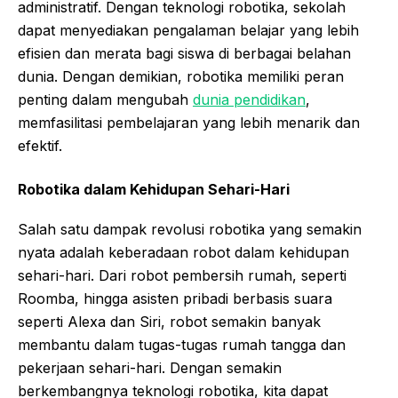
administratif. Dengan teknologi robotika, sekolah
dapat menyediakan pengalaman belajar yang lebih
efisien dan merata bagi siswa di berbagai belahan
dunia. Dengan demikian, robotika memiliki peran
penting dalam mengubah
dunia pendidikan
,
memfasilitasi pembelajaran yang lebih menarik dan
efektif.
Robotika dalam Kehidupan Sehari-Hari
Salah satu dampak revolusi robotika yang semakin
nyata adalah keberadaan robot dalam kehidupan
sehari-hari. Dari robot pembersih rumah, seperti
Roomba, hingga asisten pribadi berbasis suara
seperti Alexa dan Siri, robot semakin banyak
membantu dalam tugas-tugas rumah tangga dan
pekerjaan sehari-hari. Dengan semakin
berkembangnya teknologi robotika, kita dapat