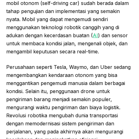
mobil otonom (self-driving car) sudah berada dalam
tahap pengujian dan implementasi yang semakin
nyata. Mobil yang dapat mengemudi sendiri
menggunakan teknologi robotik canggih yang di
adukan dengan kecerdasan buatan (
AI
) dan sensor
untuk membaca kondisi jalan, mengenali objek, dan
mengambil keputusan secara real-time.
Perusahaan seperti Tesla, Waymo, dan Uber sedang
mengembangkan kendaraan otonom yang bisa
menggantikan pengemudi manusia dalam berbagai
kondisi. Selain itu, penggunaan drone untuk
pengiriman barang menjadi semakin populer,
mengurangi waktu pengiriman dan biaya logistik.
Revolusi robotika mengubah dunia transportasi
dengan memodernisasi sistem pengiriman dan
perjalanan, yang pada akhirnya akan mengurangi