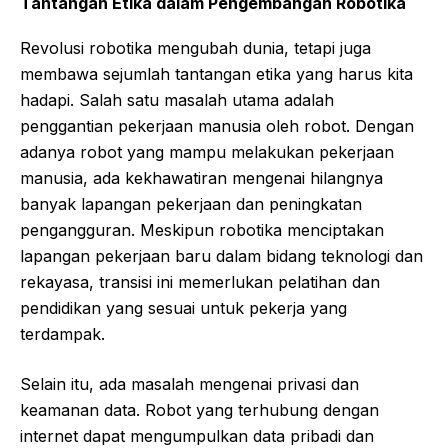
Tantangan Etika dalam Pengembangan Robotika
Revolusi robotika mengubah dunia, tetapi juga
membawa sejumlah tantangan etika yang harus kita
hadapi. Salah satu masalah utama adalah
penggantian pekerjaan manusia oleh robot. Dengan
adanya robot yang mampu melakukan pekerjaan
manusia, ada kekhawatiran mengenai hilangnya
banyak lapangan pekerjaan dan peningkatan
pengangguran. Meskipun robotika menciptakan
lapangan pekerjaan baru dalam bidang teknologi dan
rekayasa, transisi ini memerlukan pelatihan dan
pendidikan yang sesuai untuk pekerja yang
terdampak.
Selain itu, ada masalah mengenai privasi dan
keamanan data. Robot yang terhubung dengan
internet dapat mengumpulkan data pribadi dan