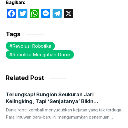
Bagikan:
F
T
W
M
T
X
a
w
h
e
el
c
itt
at
s
e
Tags
e
er
s
s
gr
Revolusi Robotika
b
A
e
a
Robotika Mengubah Dunia
o
p
n
m
o
p
g
k
er
Related Post
Terungkap! Bunglon Seukuran Jari
Kelingking, Tapi ‘Senjatanya’ Bikin
Tercengang!
Dunia reptil kembali menyuguhkan kejutan yang tak terduga.
Para ilmuwan baru-baru ini mengumumkan penemuan
spesies bunglon yang ukurannya sungguh menakjubkan,