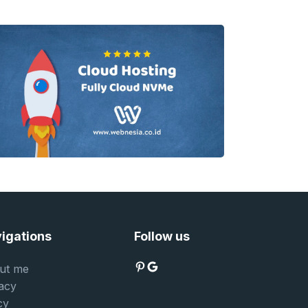
engalaman berkendara
rsaingan ketat antar
erinovasi demi
..
igations
Follow us
Pinterest
Google
ut me
acy
cy