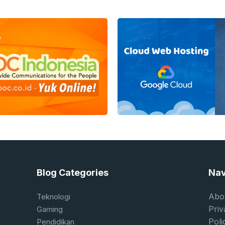
menawarkan kenyamanan, efisiensi, dan p
yang lebih personal. Kemajuan ini memicu pe
produsen, mendorong mereka untuk terus b
memenuhi tuntutan pasar global. Teknologi .
Blog Categories
Nav
Abo
Teknologi
Priv
Gaming
Poli
Pendidikan