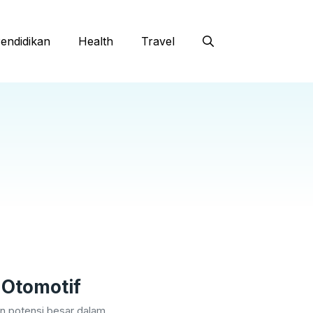
endidikan
Health
Travel
 Otomotif
n potensi besar dalam