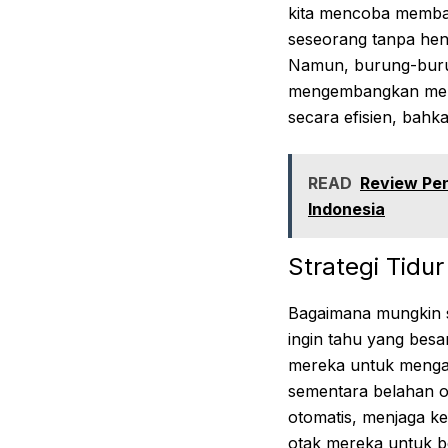
kita mencoba membay
seseorang tanpa hent
Namun, burung-burun
mengembangkan mekan
secara efisien, bahka
READ
Review Pe
Indonesia
Strategi Tidu
Bagaimana mungkin s
ingin tahu yang bes
mereka untuk meng
sementara belahan ot
otomatis, menjaga k
otak mereka untuk be