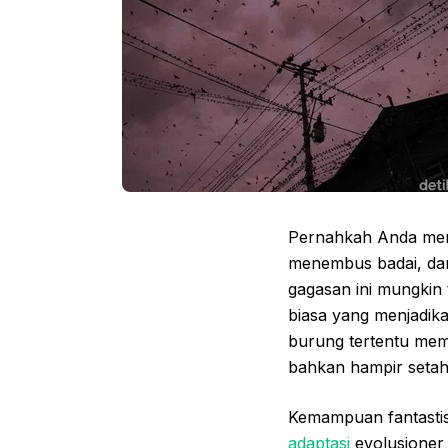
Pernahkah Anda memb
menembus badai, dan 
gagasan ini mungkin 
biasa yang menjadik
burung tertentu memi
bahkan hampir setahu
Kemampuan fantastis
adaptasi
evolusioner 