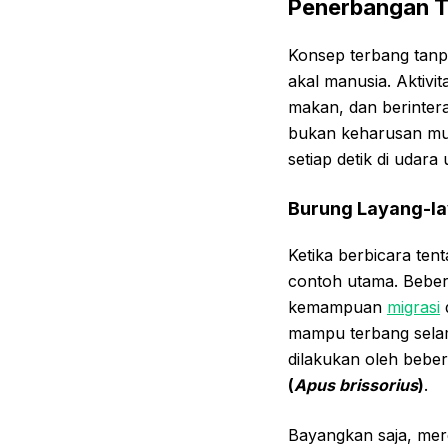
Penerbangan T
Konsep terbang tanp
akal manusia. Aktivit
makan, dan berintera
bukan keharusan mut
setiap detik di udar
Burung Layang-la
Ketika berbicara ten
contoh utama. Beber
kemampuan
migrasi
mampu terbang sela
dilakukan oleh beber
(
Apus brissorius
)
.
Bayangkan saja, mer