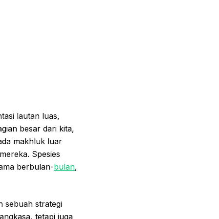
si lautan luas,
ian besar dari kita,
 ada makhluk luar
 mereka. Spesies
lama berbulan-
bulan
,
 sebuah strategi
ngkasa, tetapi juga