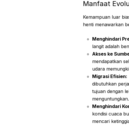
Manfaat Evol
Kemampuan luar biasa
henti menawarkan be
Menghindari Pr
langit adalah be
Akses ke Sumbe
mendapatkan seb
udara memungki
Migrasi Efisien:
dibutuhkan perj
tujuan dengan le
menguntungkan.
Menghindari Ko
kondisi cuaca bu
mencari ketinggi