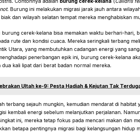
ostris. Contohnya adalah
burung cerek-kelana
(
Calidris f
not
. Burung ini melakukan migrasi jarak jauh antara wilaya
iak dan wilayah selatan tempat mereka menghabiskan mus
 burung cerek-kelana bisa memakan waktu berhari-hari, 
ada rute dan kondisi cuaca. Mereka seringkali terbang mel
lantik Utara, yang membutuhkan cadangan energi yang sang
menghadapi penerbangan epik ini, burung cerek-kelana a
dua kali lipat dari berat badan normal mereka.
Gebrakan Ultah ke-9: Pesta Hadiah & Kejutan Tak Terdug
lah terbang sejauh mungkin, kemudian mendarat di habitat
si kembali energi sebelum melanjutkan perjalanan. Namu
singkat ini, mereka tetap fokus pada mencari makan dan 
jukkan betapa pentingnya migrasi bagi kelangsungan hidup 