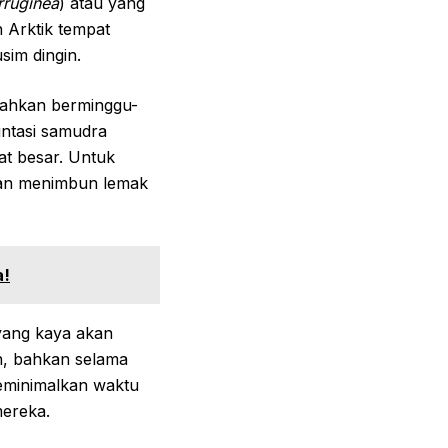
erruginea
) atau yang
h Arktik tempat
im dingin.
bahkan berminggu-
intasi samudra
at besar. Untuk
kan menimbun lemak
a!
 yang kaya akan
n, bahkan selama
meminimalkan waktu
mereka.