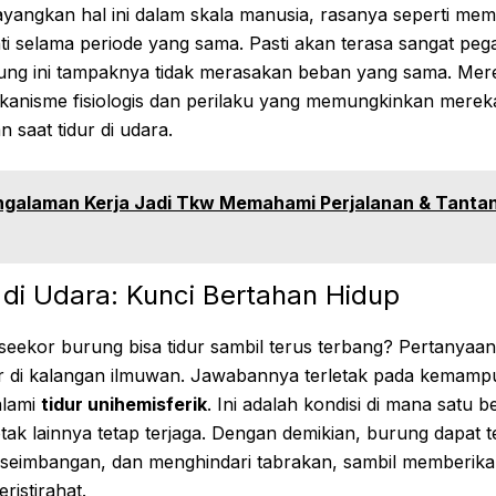
angkan hal ini dalam skala manusia, rasanya seperti me
i selama periode yang sama. Pasti akan terasa sangat peg
g ini tampaknya tidak merasakan beban yang sama. Mere
isme fisiologis dan perilaku yang memungkinkan mereka
n saat tidur di udara.
ngalaman Kerja Jadi Tkw Memahami Perjalanan & Tanta
r di Udara: Kunci Bertahan Hidup
eekor burung bisa tidur sambil terus terbang? Pertanyaan
ar di kalangan ilmuwan. Jawabannya terletak pada kemampu
alami
tidur unihemisferik
. Ini adalah kondisi di mana satu b
ak lainnya tetap terjaga. Dengan demikian, burung dapat t
eseimbangan, dan menghindari tabrakan, sambil memberik
ristirahat.