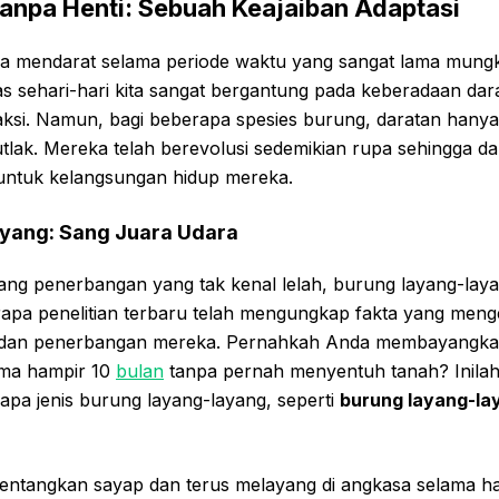
anpa Henti: Sebuah Keajaiban Adaptasi
a mendarat selama periode waktu yang sangat lama mungkin
as sehari-hari kita sangat bergantung pada keberadaan darat
ksi. Namun, bagi beberapa spesies burung, daratan hanyal
lak. Mereka telah berevolusi sedemikian rupa sehingga d
a untuk kelangsungan hidup mereka.
yang: Sang Juara Udara
tang penerbangan yang tak kenal lelah, burung layang-laya
apa penelitian terbaru telah mengungkap fakta yang meng
dan penerbangan mereka. Pernahkah Anda membayangka
ma hampir 10
bulan
tanpa pernah menyentuh tanah? Inilah
apa jenis burung layang-layang, seperti
burung layang-lay
entangkan sayap dan terus melayang di angkasa selama ha