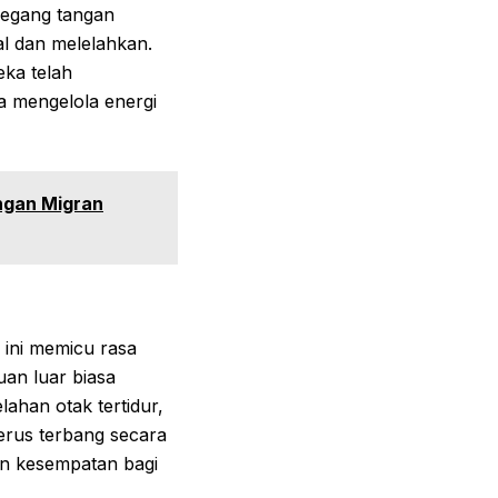
megang tangan
al dan melelahkan.
ka telah
 mengelola energi
ngan Migran
 ini memicu rasa
an luar biasa
elahan otak tertidur,
erus terbang secara
an kesempatan bagi