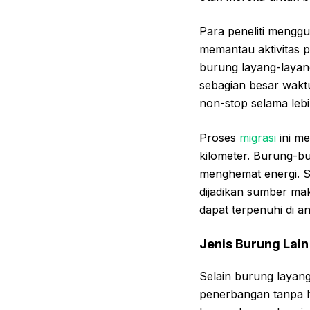
Para peneliti mengg
memantau aktivitas 
burung layang-layang
sebagian besar wakt
non-stop selama lebih
Proses
migrasi
ini me
kilometer. Burung-b
menghemat energi. S
dijadikan sumber mak
dapat terpenuhi di a
Jenis Burung Lai
Selain burung layan
penerbangan tanpa h