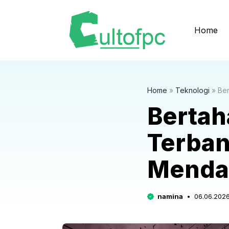
Langsung
ke
Home
isi
Home
»
Teknologi
»
Ber
Bertah
Terban
Menda
namina
06.06.202