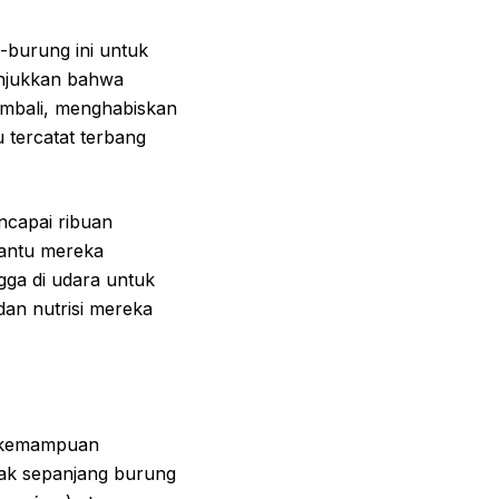
-burung ini untuk
unjukkan bahwa
kembali, menghabiskan
 tercatat terbang
ncapai ribuan
bantu mereka
ga di udara untuk
dan nutrisi mereka
n kemampuan
ak sepanjang burung