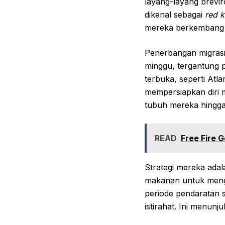
layang-layang brevir
dikenal sebagai
red k
mereka berkembang b
Penerbangan migrasi
minggu, tergantung p
terbuka, seperti At
mempersiapkan diri 
tubuh mereka hingga 
READ
Free Fire 
Strategi mereka ada
makanan untuk mengi
periode pendaratan 
istirahat. Ini menun