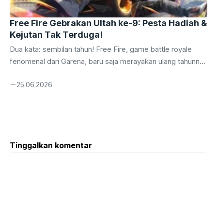
Free Fire Gebrakan Ultah ke-9: Pesta Hadiah &
Kejutan Tak Terduga!
Dua kata: sembilan tahun! Free Fire, game battle royale
fenomenal dari Garena, baru saja merayakan ulang tahunnya
yang kesembilan. Perjalanan panjang ini tidak dilalui tanpa
25.06.2026
euforia. Sebagai bentuk apresiasi kepada jutaan pemain
setia di seluruh dunia, terutama di Indonesia yang selalu
antusias, Garena kembali menggulirkan serangkaian acara
perayaan yang tak hanya meriah, tetapi juga bertabur hadiah
menggiurkan. Ini bukan sekadar perayaan biasa, melainkan
Tinggalkan komentar
sebuah pesta besar yang dirancang untuk memberikan
Komentar
pengalaman tak terlupakan bagi para Survivors. Sejak
pertama kali menggebrak ...