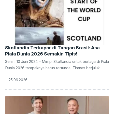
di dunia ini ternyata berukuran luar biasa besar jika
dibandingkan dengan tubuh mungilnya. Penemuan yang
terjadi di hutan Madagaskar ini bukan sekadar penambah
daftar spesies baru. Ia membuka jendela baru ...
Skotlandia Terkapar di Tangan Brasil: Asa
Piala Dunia 2026 Semakin Tipis!
Senin, 10 Juni 2024 – Mimpi Skotlandia untuk berlaga di Piala
Dunia 2026 tampaknya harus tertunda. Timnas berjuluk
‘Tartan Army’ ini baru saja merasakan pukulan telak setelah
25.06.2026
takluk 0-3 dari raksasa sepak bola dunia, Brasil, dalam laga
krusial yang digelar pada Minggu malam. Kekalahan ini
bukan sekadar angka di papan skor, melainkan sebuah
pukulan telak yang membuat peluang mereka untuk melaju
ke ajang empat tahunan tersebut kini berada di ambang
kehancuran. Para penggemar Skotlandia di seluruh dunia