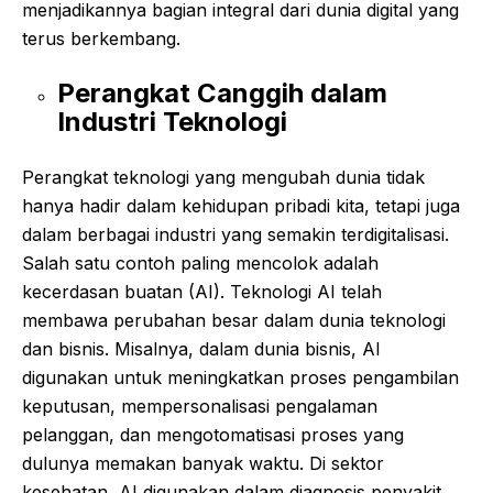
menjadikannya bagian integral dari dunia digital yang
terus berkembang.
Perangkat Canggih dalam
Industri Teknologi
Perangkat teknologi yang mengubah dunia tidak
hanya hadir dalam kehidupan pribadi kita, tetapi juga
dalam berbagai industri yang semakin terdigitalisasi.
Salah satu contoh paling mencolok adalah
kecerdasan buatan (AI). Teknologi AI telah
membawa perubahan besar dalam dunia teknologi
dan bisnis. Misalnya, dalam dunia bisnis, AI
digunakan untuk meningkatkan proses pengambilan
keputusan, mempersonalisasi pengalaman
pelanggan, dan mengotomatisasi proses yang
dulunya memakan banyak waktu. Di sektor
kesehatan, AI digunakan dalam diagnosis penyakit,