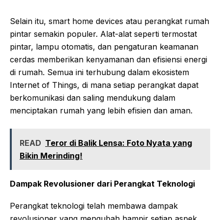
Selain itu, smart home devices atau perangkat rumah
pintar semakin populer. Alat-alat seperti termostat
pintar, lampu otomatis, dan pengaturan keamanan
cerdas memberikan kenyamanan dan efisiensi energi
di rumah. Semua ini terhubung dalam ekosistem
Internet of Things, di mana setiap perangkat dapat
berkomunikasi dan saling mendukung dalam
menciptakan rumah yang lebih efisien dan aman.
READ
Teror di Balik Lensa: Foto Nyata yang
Bikin Merinding!
Dampak Revolusioner dari Perangkat Teknologi
Perangkat teknologi telah membawa dampak
revolusioner yang mengubah hampir setiap aspek