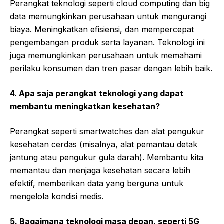
Perangkat teknologi seperti cloud computing dan big
data memungkinkan perusahaan untuk mengurangi
biaya. Meningkatkan efisiensi, dan mempercepat
pengembangan produk serta layanan. Teknologi ini
juga memungkinkan perusahaan untuk memahami
perilaku konsumen dan tren pasar dengan lebih baik.
4. Apa saja perangkat teknologi yang dapat
membantu meningkatkan kesehatan?
Perangkat seperti smartwatches dan alat pengukur
kesehatan cerdas (misalnya, alat pemantau detak
jantung atau pengukur gula darah). Membantu kita
memantau dan menjaga kesehatan secara lebih
efektif, memberikan data yang berguna untuk
mengelola kondisi medis.
5. Bagaimana teknologi masa depan, seperti 5G