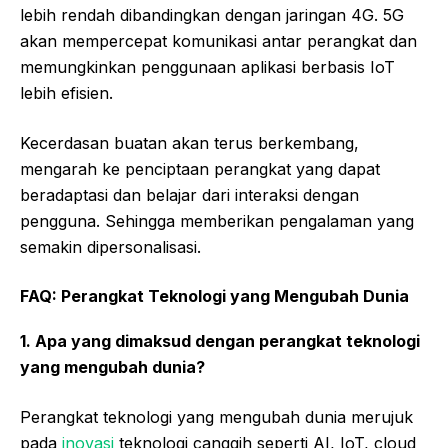
lebih rendah dibandingkan dengan jaringan 4G. 5G
akan mempercepat komunikasi antar perangkat dan
memungkinkan penggunaan aplikasi berbasis IoT
lebih efisien.
Kecerdasan buatan akan terus berkembang,
mengarah ke penciptaan perangkat yang dapat
beradaptasi dan belajar dari interaksi dengan
pengguna. Sehingga memberikan pengalaman yang
semakin dipersonalisasi.
FAQ: Perangkat Teknologi yang Mengubah Dunia
1. Apa yang dimaksud dengan perangkat teknologi
yang mengubah dunia?
Perangkat teknologi yang mengubah dunia merujuk
pada
inovasi
teknologi canggih seperti AI, IoT, cloud