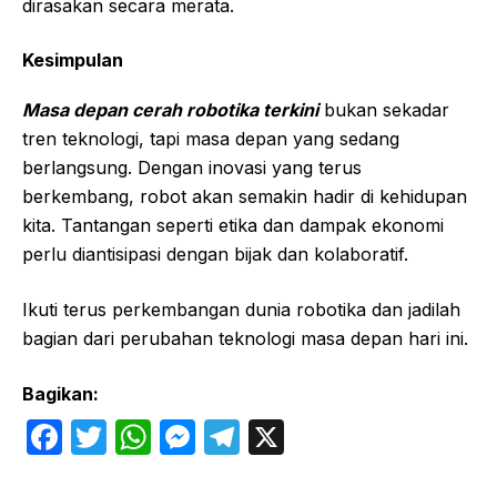
dirasakan secara merata.
Kesimpulan
Masa depan cerah robotika terkini
bukan sekadar
tren teknologi, tapi masa depan yang sedang
berlangsung. Dengan inovasi yang terus
berkembang, robot akan semakin hadir di kehidupan
kita. Tantangan seperti etika dan dampak ekonomi
perlu diantisipasi dengan bijak dan kolaboratif.
Ikuti terus perkembangan dunia robotika dan jadilah
bagian dari perubahan teknologi masa depan hari ini.
Bagikan:
F
T
W
M
T
X
a
w
h
e
el