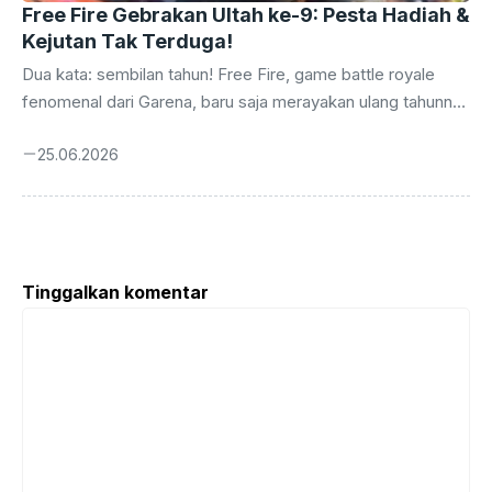
Free Fire Gebrakan Ultah ke-9: Pesta Hadiah &
Kejutan Tak Terduga!
Dua kata: sembilan tahun! Free Fire, game battle royale
fenomenal dari Garena, baru saja merayakan ulang tahunnya
yang kesembilan. Perjalanan panjang ini tidak dilalui tanpa
25.06.2026
euforia. Sebagai bentuk apresiasi kepada jutaan pemain
setia di seluruh dunia, terutama di Indonesia yang selalu
antusias, Garena kembali menggulirkan serangkaian acara
perayaan yang tak hanya meriah, tetapi juga bertabur hadiah
menggiurkan. Ini bukan sekadar perayaan biasa, melainkan
Tinggalkan komentar
sebuah pesta besar yang dirancang untuk memberikan
Komentar
pengalaman tak terlupakan bagi para Survivors. Sejak
pertama kali menggebrak ...