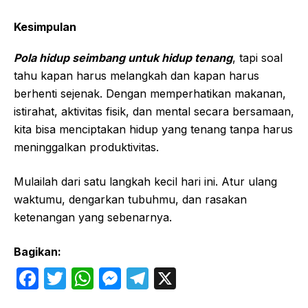
Kesimpulan
Pola hidup seimbang untuk hidup tenang
, tapi soal
tahu kapan harus melangkah dan kapan harus
berhenti sejenak. Dengan memperhatikan makanan,
istirahat, aktivitas fisik, dan mental secara bersamaan,
kita bisa menciptakan hidup yang tenang tanpa harus
meninggalkan produktivitas.
Mulailah dari satu langkah kecil hari ini. Atur ulang
waktumu, dengarkan tubuhmu, dan rasakan
ketenangan yang sebenarnya.
Bagikan:
F
T
W
M
T
X
a
w
h
e
el