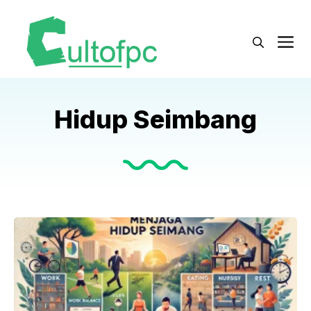
Langsung
ke
M
isi
Hidup Seimbang