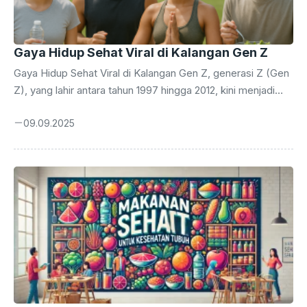
Gaya Hidup Sehat Viral di Kalangan Gen Z
Gaya Hidup Sehat Viral di Kalangan Gen Z, generasi Z (Gen
Z), yang lahir antara tahun 1997 hingga 2012, kini menjadi
pusat perhatian dalam dunia gaya hidup sehat. Berbeda
09.09.2025
dengan generasi sebelumnya, Gen Z hidup di era digital
dengan tekanan sosial yang cukup tinggi. Aktivitas daring
yang intens membuat mereka menyadari pentingnya
menjaga keseimbangan dalam hidup. Mereka mulai
mengadopsi pola hidup yang tidak hanya fokus pada
kesibukan, tetapi juga memberikan perhatian serius
terhadap kesehatan fisik dan mental agar tetap prima. ...