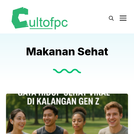
Langsung
ke
M
isi
Makanan Sehat