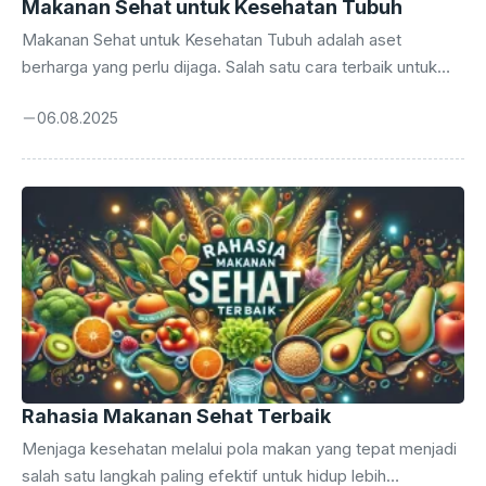
Makanan Sehat untuk Kesehatan Tubuh
Makanan Sehat untuk Kesehatan Tubuh adalah aset
berharga yang perlu dijaga. Salah satu cara terbaik untuk
merawatnya adalah dengan pola makan sehat. Makanan
06.08.2025
yang kita konsumsi setiap hari tidak hanya memberi energi,
tetapi juga mencegah penyakit dan menjaga tubuh tetap
bugar. Artikel ini membahas berbagai jenis makanan sehat
yang dapat meningkatkan kesehatan tubuh Anda. Dengan
mengganti kebiasaan makan buruk dengan pilihan bergizi,
Anda akan merasakan manfaat jangka panjang bagi tubuh
dan pikiran. Pola makan sehat tidak rumit. Perubahan kecil
yang ...
Rahasia Makanan Sehat Terbaik
Menjaga kesehatan melalui pola makan yang tepat menjadi
salah satu langkah paling efektif untuk hidup lebih