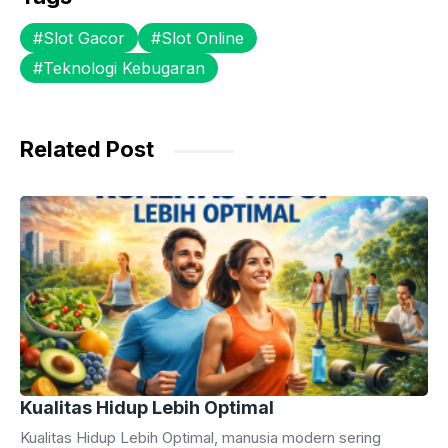
e
er
s
s
gr
Slot Gacor
Slot Online
b
A
e
a
Teknologi Kebugaran
o
p
n
m
o
p
g
k
er
Related Post
Kualitas Hidup Lebih Optimal
Kualitas Hidup Lebih Optimal, manusia modern sering