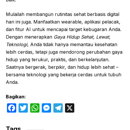
Mulailah membangun rutinitas sehat berbasis digital
hari ini juga. Manfaatkan wearable, aplikasi pelacak,
dan fitur AI untuk mencapai target kebugaran Anda.
Dengan menerapkan
Gaya Hidup Sehat, Lewat,
Teknologi
, Anda tidak hanya memantau kesehatan
lebih cerdas, tetapi juga mendorong perubahan gaya
hidup yang terukur, praktis, dan berkelanjutan.
Saatnya bergerak, berpikir, dan hidup lebih sehat –
bersama teknologi yang bekerja cerdas untuk tubuh
Anda.
Bagikan:
F
T
W
M
T
X
a
w
h
e
el
c
itt
at
s
e
Tags