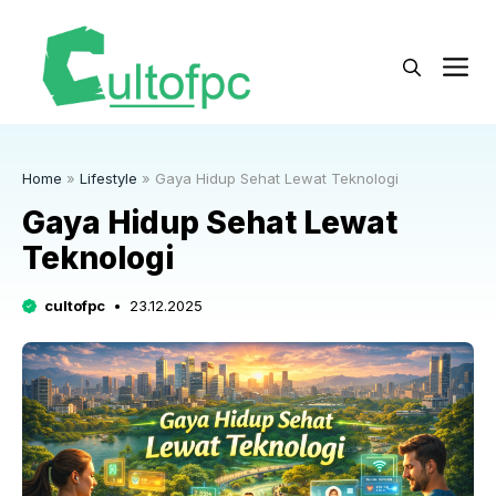
Langsung
ke
M
isi
Home
»
Lifestyle
»
Gaya Hidup Sehat Lewat Teknologi
Gaya Hidup Sehat Lewat
Teknologi
cultofpc
23.12.2025