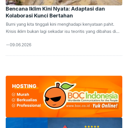
Bencana Iklim Kini Nyata: Adaptasi dan
Kolaborasi Kunci Bertahan
Bumi yang kita tinggali kini menghadapi kenyataan pahit.
Krisis iklim bukan lagi sekadar isu teoritis yang dibahas di
forum internasional atau berita di televisi. Ia telah menjelma
09.06.2026
menjadi tamu tak diundang yang singgah, bahkan kini seolah
menetap, menghadirkan berbagai fenomena ekstrem yang
secara langsung maupun tidak langsung memengaruhi
kehidupan miliaran manusia. Dari gelombang panas yang
menyengat, badai yang merusak, hingga kekeringan yang
meluluhlantakkan, semua adalah jejak nyata dari perubahan
drastis yang tengah terjadi di planet kita. Kondisi ini
menuntut kita ...