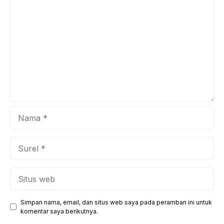
pengalaman tak terlupakan bagi para Survivors. Sejak
pertama kali menggebrak ...
Nama
Surel
Situs
web
Simpan nama, email, dan situs web saya pada peramban ini untuk
komentar saya berikutnya.