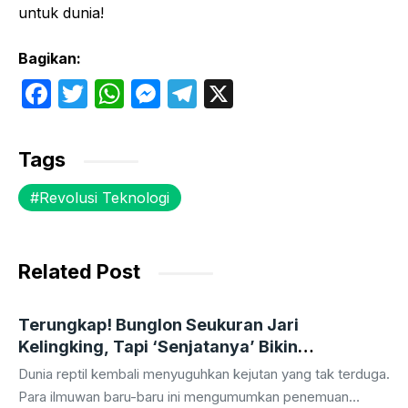
untuk dunia!
Bagikan:
F
T
W
M
T
X
a
w
h
e
el
c
itt
at
s
e
Tags
e
er
s
s
gr
Revolusi Teknologi
b
A
e
a
o
p
n
m
o
p
g
Related Post
k
er
Terungkap! Bunglon Seukuran Jari
Kelingking, Tapi ‘Senjatanya’ Bikin
Tercengang!
Dunia reptil kembali menyuguhkan kejutan yang tak terduga.
Para ilmuwan baru-baru ini mengumumkan penemuan