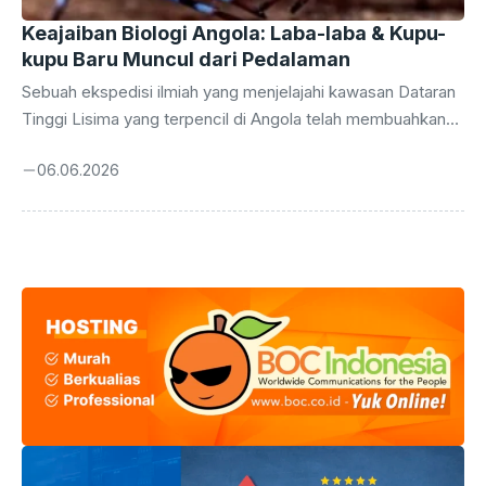
Keajaiban Biologi Angola: Laba-laba & Kupu-
kupu Baru Muncul dari Pedalaman
Sebuah ekspedisi ilmiah yang menjelajahi kawasan Dataran
Tinggi Lisima yang terpencil di Angola telah membuahkan
hasil luar biasa. Para peneliti berhasil menemukan
06.06.2026
serangkaian spesies hewan baru yang sebelumnya tidak
dikenal oleh dunia sains. Penemuan ini tidak hanya
menambah khazanah keanekaragaman hayati planet kita,
tetapi juga menyoroti pentingnya menjaga kelestarian
habitat alami yang masih menyimpan misteri. Dataran Tinggi
Lisima, dengan lanskapnya yang unik dan kondisi lingkungan
yang relatif terisolasi, ternyata menjadi surga tersembunyi
bagi berbagai bentuk kehidupan. Dalam survei yang
mendalam, ...