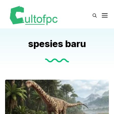
Langsung
ke
M
isi
spesies baru