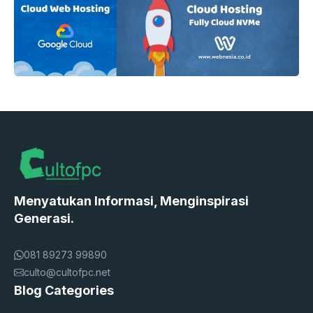
Menyatukan Informasi, Menginspirasi
Generasi.
081 89273 99890
culto@cultofpc.net
Blog Categories