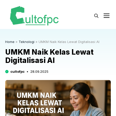
Langsung
ke
M
isi
Home
»
Teknologi
»
UMKM Naik Kelas Lewat Digitalisasi AI
UMKM Naik Kelas Lewat
Digitalisasi AI
cultofpc
28.09.2025