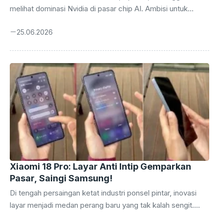
melihat dominasi Nvidia di pasar chip AI. Ambisi untuk
membebaskan diri dari ketergantungan pada unit
25.06.2026
pemrosesan grafis (GPU) buatan Nvidia, yang selama ini
menjadi tulang punggung komputasi AI mereka, kini
selangkah lebih dekat menjadi kenyataan. Laporan terbaru
mengungkap bahwa OpenAI sedang mengembangkan chip
AI sendiri yang diberi nama sandi ‘Jalapeno’, sebuah langkah
strategis yang berpotensi mengguncang lanskap industri
teknologi global. Perlombaan membangun infrastruktur
komputasi yang mumpuni untuk melatih dan menjalankan
model AI ...
Xiaomi 18 Pro: Layar Anti Intip Gemparkan
Pasar, Saingi Samsung!
Di tengah persaingan ketat industri ponsel pintar, inovasi
layar menjadi medan perang baru yang tak kalah sengit.
Setelah Samsung memukau dunia dengan fitur ‘privacy