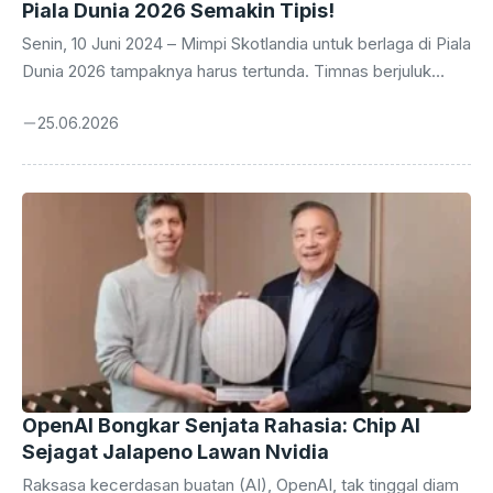
Piala Dunia 2026 Semakin Tipis!
Senin, 10 Juni 2024 – Mimpi Skotlandia untuk berlaga di Piala
Dunia 2026 tampaknya harus tertunda. Timnas berjuluk
‘Tartan Army’ ini baru saja merasakan pukulan telak setelah
25.06.2026
takluk 0-3 dari raksasa sepak bola dunia, Brasil, dalam laga
krusial yang digelar pada Minggu malam. Kekalahan ini
bukan sekadar angka di papan skor, melainkan sebuah
pukulan telak yang membuat peluang mereka untuk melaju
ke ajang empat tahunan tersebut kini berada di ambang
kehancuran. Para penggemar Skotlandia di seluruh dunia
sontak merasakan kekecewaan ...
OpenAI Bongkar Senjata Rahasia: Chip AI
Sejagat Jalapeno Lawan Nvidia
Raksasa kecerdasan buatan (AI), OpenAI, tak tinggal diam