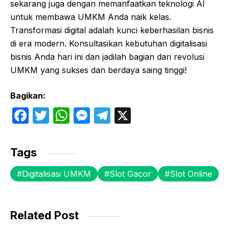
sekarang juga dengan memanfaatkan teknologi AI
untuk membawa UMKM Anda naik kelas.
Transformasi digital adalah kunci keberhasilan bisnis
di era modern. Konsultasikan kebutuhan digitalisasi
bisnis Anda hari ini dan jadilah bagian dari revolusi
UMKM yang sukses dan berdaya saing tinggi!
Bagikan:
F
T
W
M
T
X
a
w
h
e
el
c
itt
at
s
e
Tags
e
er
s
s
gr
Digitalisasi UMKM
Slot Gacor
Slot Online
b
A
e
a
o
p
n
m
o
p
g
Related Post