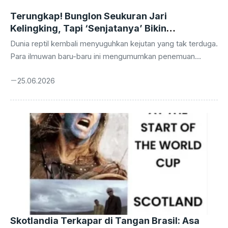
k
er
Terungkap! Bunglon Seukuran Jari
Kelingking, Tapi ‘Senjatanya’ Bikin
Tercengang!
Dunia reptil kembali menyuguhkan kejutan yang tak terduga.
Para ilmuwan baru-baru ini mengumumkan penemuan
spesies bunglon yang ukurannya sungguh menakjubkan,
25.06.2026
seolah menantang segala perkiraan kita tentang dunia
hewan mini. Namun, bukan hanya ukurannya yang membuat
geleng-geleng kepala, ada satu fakta biologis lain yang
lebih mengejutkan: organ reproduksi jantan bunglon terkecil
di dunia ini ternyata berukuran luar biasa besar jika
dibandingkan dengan tubuh mungilnya. Penemuan yang
terjadi di hutan Madagaskar ini bukan sekadar penambah
daftar spesies baru. Ia membuka jendela baru ...
Skotlandia Terkapar di Tangan Brasil: Asa