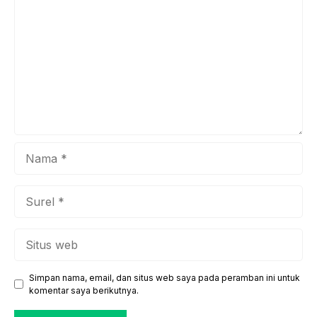
Anda yang jauh lebih baik. Para ahli medis menekankan
pentingnya ...
Nama
Surel
Situs
web
Simpan nama, email, dan situs web saya pada peramban ini untuk
komentar saya berikutnya.