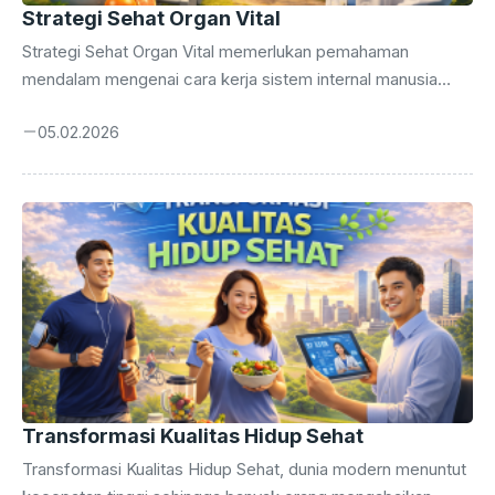
Strategi Sehat Organ Vital
Strategi Sehat Organ Vital memerlukan pemahaman
mendalam mengenai cara kerja sistem internal manusia
secara menyeluruh. Anda wajib menerapkan strategi sehat
05.02.2026
agar kualitas hidup tetap terjaga hingga masa tua nanti.
Tubuh manusia bekerja layaknya mesin kompleks yang
membutuhkan perawatan rutin serta perhatian yang sangat
mendetail setiap saat. Banyak orang mengabaikan sinyal
kecil dari tubuh sampai masalah besar muncul dan
mengganggu aktivitas harian mereka. Kesadaran dini
merupakan kunci utama dalam mencegah kerusakan
permanen pada organ-organ yang sangat penting bagi
kehidupan kita. Pengalaman ...
Transformasi Kualitas Hidup Sehat
Transformasi Kualitas Hidup Sehat, dunia modern menuntut