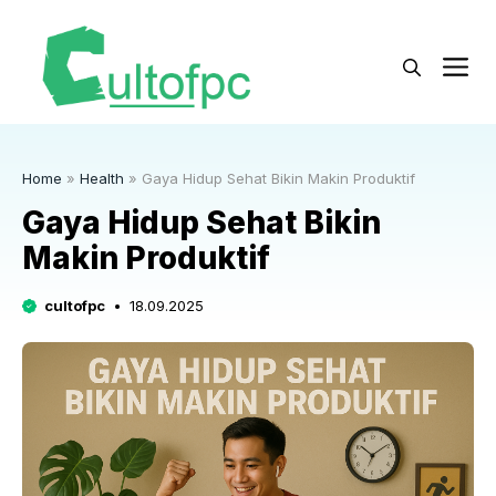
Langsung
ke
M
isi
Home
»
Health
»
Gaya Hidup Sehat Bikin Makin Produktif
Gaya Hidup Sehat Bikin
Makin Produktif
cultofpc
18.09.2025