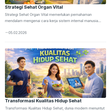
Strategi Sehat Organ Vital
Strategi Sehat Organ Vital memerlukan pemahaman
mendalam mengenai cara kerja sistem internal manusia
secara menyeluruh. Anda wajib menerapkan strategi sehat
05.02.2026
agar kualitas hidup tetap terjaga hingga masa tua nanti.
Tubuh manusia bekerja layaknya mesin kompleks yang
membutuhkan perawatan rutin serta perhatian yang sangat
mendetail setiap saat. Banyak orang mengabaikan sinyal
kecil dari tubuh sampai masalah besar muncul dan
mengganggu aktivitas harian mereka. Kesadaran dini
merupakan kunci utama dalam mencegah kerusakan
permanen pada organ-organ yang sangat penting bagi
kehidupan kita. Pengalaman ...
Transformasi Kualitas Hidup Sehat
Transformasi Kualitas Hidup Sehat, dunia modern menuntut