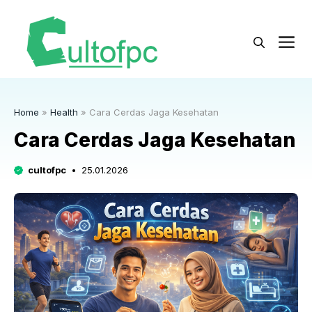
Langsung
ke
M
isi
Home
»
Health
»
Cara Cerdas Jaga Kesehatan
Cara Cerdas Jaga Kesehatan
cultofpc
25.01.2026