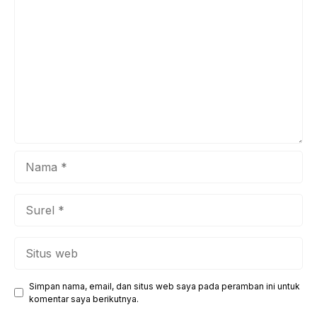
terhadap kebiasaan kecil yang di lakukan secara teratur
setiap hari. Pengalaman saya mendampingi berbagai
individu dalam meningkatkan kebugaran ...
Nama
Surel
Situs
web
Simpan nama, email, dan situs web saya pada peramban ini untuk
komentar saya berikutnya.