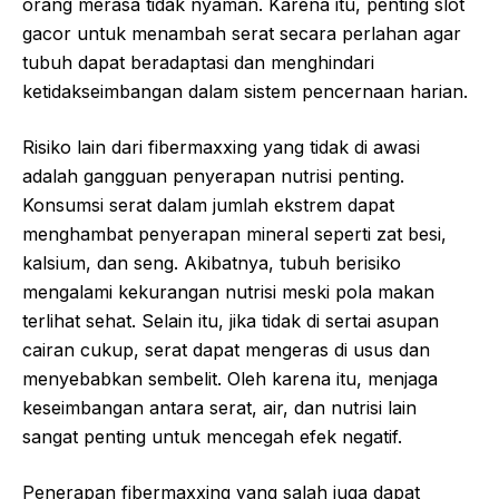
orang merasa tidak nyaman. Karena itu, penting
slot
gacor
untuk menambah serat secara perlahan agar
tubuh dapat beradaptasi dan menghindari
ketidakseimbangan dalam sistem pencernaan harian.
Risiko lain dari fibermaxxing yang tidak di awasi
adalah gangguan penyerapan nutrisi penting.
Konsumsi serat dalam jumlah ekstrem dapat
menghambat penyerapan mineral seperti zat besi,
kalsium, dan seng. Akibatnya, tubuh berisiko
mengalami kekurangan nutrisi meski pola makan
terlihat sehat. Selain itu, jika tidak di sertai asupan
cairan cukup, serat dapat mengeras di usus dan
menyebabkan sembelit. Oleh karena itu, menjaga
keseimbangan antara serat, air, dan nutrisi lain
sangat penting untuk mencegah efek negatif.
Penerapan fibermaxxing yang salah juga dapat