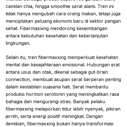
camilan chia, hingga smoothie serat alami. Tren ini
tidak hanya mengubah cara orang makan, tetapi juga
menciptakan peluang ekonomi baru di sektor pangan
sehat. Fibermaxxing mendorong keseimbangan
antara kebutuhan kesehatan dan keberlanjutan
lingkungan.
Selain itu, tren fibermaxxing memperkuat kesehatan
mental dan kesejahteraan emosional. Hubungan erat
antara usus dan otak, dikenal sebagai gut-brain
connection, membuat asupan serat berperan penting
dalam kestabilan suasana hati. Serat membantu
produksi hormon serotonin yang meningkatkan rasa
bahagia dan mengurangi stres. Banyak pelaku
fibermaxxing melaporkan tidur lebih nyenyak, pikiran
jernih, serta energi positif meningkat. Dengan
demikian, fibermaxxing bukan hanya transformasi