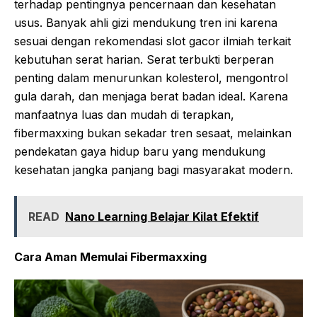
terhadap pentingnya pencernaan dan kesehatan
usus. Banyak ahli gizi mendukung tren ini karena
sesuai dengan rekomendasi
slot
gacor
ilmiah terkait
kebutuhan serat harian. Serat terbukti berperan
penting dalam menurunkan kolesterol, mengontrol
gula darah, dan menjaga berat badan ideal. Karena
manfaatnya luas dan mudah di terapkan,
fibermaxxing bukan sekadar tren sesaat, melainkan
pendekatan gaya hidup baru yang mendukung
kesehatan jangka panjang bagi masyarakat modern.
READ
Nano Learning Belajar Kilat Efektif
Cara Aman Memulai Fibermaxxing