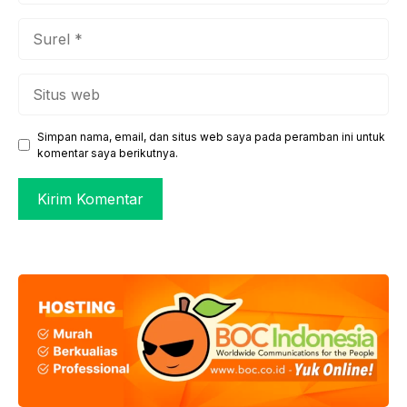
Surel
Situs
web
Simpan nama, email, dan situs web saya pada peramban ini untuk
komentar saya berikutnya.