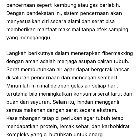
pencernaan seperti kembung atau gas berlebih.
Dengan pendekatan ini, sistem pencernaan akan
menyesuaikan diri secara alami dan serat bisa
memberikan manfaat maksimal tanpa efek samping
yang mengganggu.
Langkah berikutnya dalam menerapkan fibermaxxing
dengan aman adalah menjaga asupan cairan tubuh.
Serat membutuhkan air agar dapat bergerak lancar
di saluran pencernaan dan mencegah sembelit.
Minumlah minimal delapan gelas air setiap hari,
terutama bila meningkatkan konsumsi serat larut dari
buah dan sayuran. Selain itu, hindari mengganti
semua makanan dengan serat secara ekstrem.
Keseimbangan tetap di perlukan agar tubuh tetap
mendapatkan protein, lemak sehat, dan karbohidrat
kompleks yang di butuhkan untuk energi.