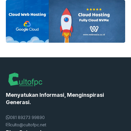
Menyatukan Informasi, Menginspirasi
Generasi.
081 89273 99890
culto@cultofpc.net