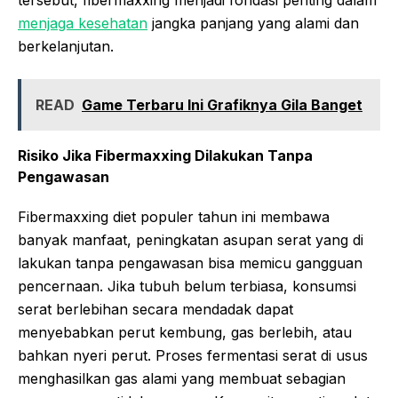
tersebut, fibermaxxing menjadi fondasi penting dalam
menjaga kesehatan
jangka panjang yang alami dan
berkelanjutan.
READ
Game Terbaru Ini Grafiknya Gila Banget
Risiko Jika Fibermaxxing Dilakukan Tanpa
Pengawasan
Fibermaxxing diet populer tahun ini membawa
banyak manfaat, peningkatan asupan serat yang di
lakukan tanpa pengawasan bisa memicu gangguan
pencernaan. Jika tubuh belum terbiasa, konsumsi
serat berlebihan secara mendadak dapat
menyebabkan perut kembung, gas berlebih, atau
bahkan nyeri perut. Proses fermentasi serat di usus
menghasilkan gas alami yang membuat sebagian