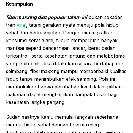
Kesimpulan
fibermaxxing diet populer tahun ini
bukan sekadar
tren
viral
, tetapi gerakan nyata menuju pola hidup
sehat dan berkelanjutan. Dengan meningkatkan
konsumsi serat alami, tubuh memperoleh banyak
manfaat seperti pencernaan lancar, berat badan
terkontrol, serta kesehatan jantung dan metabolisme
yang lebih baik. Jika di lakukan secara bertahap dan
seimbang, fibermaxxing mampu memperbaiki kualitas
hidup tanpa menimbulkan efek samping. Pola ini
membuktikan bahwa perubahan kecil dalam pilihan
makanan dapat menghasilkan dampak besar bagi
kesehatan jangka panjang.
Sudah saatnya kamu memulai langkah sederhana
menuju hidup sehat dengan fibermaxxing.
Tambahkan lebih banyak buah, sayur, dan biji-bijian