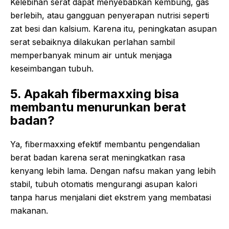
Kelebihan serat dapat menyebabkan kembung, gas
berlebih, atau gangguan penyerapan nutrisi seperti
zat besi dan kalsium. Karena itu, peningkatan asupan
serat sebaiknya dilakukan perlahan sambil
memperbanyak minum air untuk menjaga
keseimbangan tubuh.
5. Apakah fibermaxxing bisa
membantu menurunkan berat
badan?
Ya, fibermaxxing efektif membantu pengendalian
berat badan karena serat meningkatkan rasa
kenyang lebih lama. Dengan nafsu makan yang lebih
stabil, tubuh otomatis mengurangi asupan kalori
tanpa harus menjalani diet ekstrem yang membatasi
makanan.