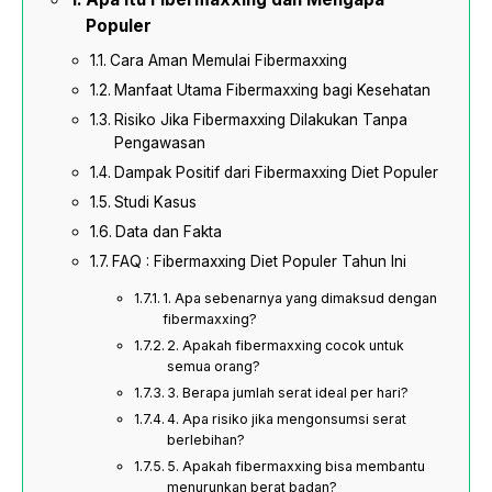
Populer
Cara Aman Memulai Fibermaxxing
Manfaat Utama Fibermaxxing bagi Kesehatan
Risiko Jika Fibermaxxing Dilakukan Tanpa
Pengawasan
Dampak Positif dari Fibermaxxing Diet Populer
Studi Kasus
Data dan Fakta
FAQ : Fibermaxxing Diet Populer Tahun Ini
1. Apa sebenarnya yang dimaksud dengan
fibermaxxing?
2. Apakah fibermaxxing cocok untuk
semua orang?
3. Berapa jumlah serat ideal per hari?
4. Apa risiko jika mengonsumsi serat
berlebihan?
5. Apakah fibermaxxing bisa membantu
menurunkan berat badan?