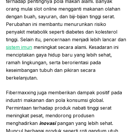
terhadap pentingnya pola makan alami. Banyak
orang mulai
slot online
mengganti makanan olahan
dengan buah, sayuran, dan biji-bijian tinggi serat.
Perubahan ini membantu menurunkan risiko
penyakit metabolik seperti diabetes dan kolesterol
tinggi. Selain itu, pencernaan menjadi lebih lancar dan
sistem imun
meningkat secara alami. Kesadaran ini
menciptakan gaya hidup baru yang lebih sehat,
ramah lingkungan, serta berorientasi pada
keseimbangan tubuh dan pikiran secara
berkelanjutan.
Fibermaxxing juga memberikan dampak positif pada
industri makanan dan pola konsumsi global.
Permintaan terhadap produk nabati tinggi serat
meningkat pesat, mendorong produsen
menghadirkan
inovasi
pangan yang lebih sehat.
Muncul berbagai produk seperti roti gandum utuh,