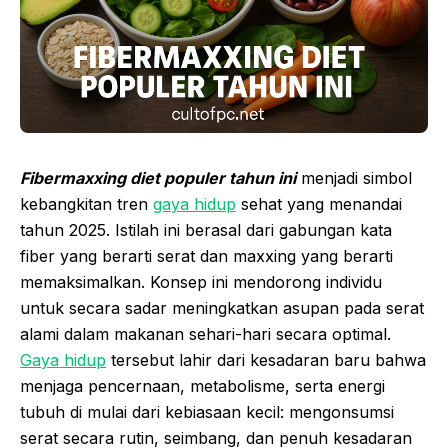
Fibermaxxing diet populer tahun ini
menjadi simbol
kebangkitan tren
gaya hidup
sehat yang menandai
tahun 2025. Istilah ini berasal dari gabungan kata
fiber yang berarti serat dan maxxing yang berarti
memaksimalkan. Konsep ini mendorong individu
untuk secara sadar meningkatkan asupan pada serat
alami dalam makanan sehari-hari secara optimal.
Gaya hidup
tersebut lahir dari kesadaran baru bahwa
menjaga pencernaan, metabolisme, serta energi
tubuh di mulai dari kebiasaan kecil: mengonsumsi
serat secara rutin, seimbang, dan penuh kesadaran