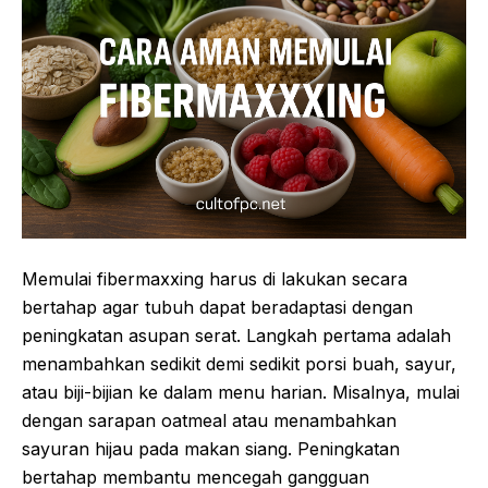
Memulai fibermaxxing harus di lakukan secara
bertahap agar tubuh dapat beradaptasi dengan
peningkatan asupan serat. Langkah pertama adalah
menambahkan sedikit demi sedikit porsi buah, sayur,
atau biji-bijian ke dalam menu harian. Misalnya, mulai
dengan sarapan oatmeal atau menambahkan
sayuran hijau pada makan siang. Peningkatan
bertahap membantu mencegah gangguan