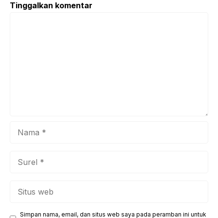
Tinggalkan komentar
sebuah pesta besar yang dirancang untuk memberikan
Komentar
pengalaman tak terlupakan bagi para Survivors. Sejak
pertama kali menggebrak ...
Nama
Surel
Situs
web
Simpan nama, email, dan situs web saya pada peramban ini untuk