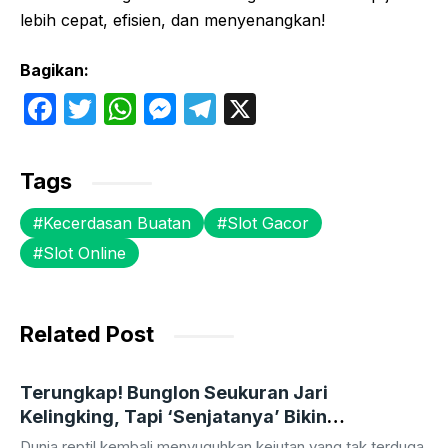
lebih cepat, efisien, dan menyenangkan!
Bagikan:
F
T
W
M
T
X
a
w
h
e
el
c
itt
at
s
e
Tags
e
er
s
s
gr
Kecerdasan Buatan
Slot Gacor
b
A
e
a
Slot Online
o
p
n
m
o
p
g
k
er
Related Post
Terungkap! Bunglon Seukuran Jari
Kelingking, Tapi ‘Senjatanya’ Bikin
Tercengang!
Dunia reptil kembali menyuguhkan kejutan yang tak terduga.