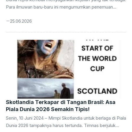
Para ilmuwan baru-baru ini mengumumkan penemuan
spesies bunglon yang ukurannya sungguh menakjubkan,
25.06.2026
seolah menantang segala perkiraan kita tentang dunia
hewan mini. Namun, bukan hanya ukurannya yang membuat
geleng-geleng kepala, ada satu fakta biologis lain yang
lebih mengejutkan: organ reproduksi jantan bunglon terkecil
di dunia ini ternyata berukuran luar biasa besar jika
dibandingkan dengan tubuh mungilnya. Penemuan yang
terjadi di hutan Madagaskar ini bukan sekadar penambah
daftar spesies baru. Ia membuka jendela baru ...
Skotlandia Terkapar di Tangan Brasil: Asa
Piala Dunia 2026 Semakin Tipis!
Senin, 10 Juni 2024 – Mimpi Skotlandia untuk berlaga di Piala
Dunia 2026 tampaknya harus tertunda. Timnas berjuluk