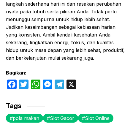
langkah sederhana hari ini dan rasakan perubahan
nyata pada tubuh serta pikiran Anda. Tidak perlu
menunggu sempurna untuk hidup lebih sehat.
Jadikan keseimbangan sebagai kebiasaan harian
yang konsisten. Ambil kendali kesehatan Anda
sekarang, tingkatkan energi, fokus, dan kualitas
hidup untuk masa depan yang lebih sehat, produktif,
dan berkelanjutan mulai sekarang juga.
Bagikan:
F
T
W
M
T
X
a
w
h
e
el
c
itt
at
s
e
Tags
e
er
s
s
gr
pola makan
Slot Gacor
Slot Online
b
A
e
a
o
p
n
m