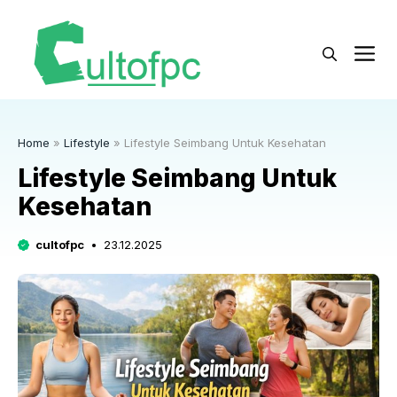
Langsung
ke
M
isi
Home
»
Lifestyle
»
Lifestyle Seimbang Untuk Kesehatan
Lifestyle Seimbang Untuk
Kesehatan
cultofpc
23.12.2025