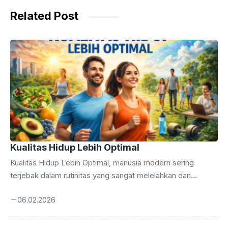
o
p
g
Related Post
k
er
Kualitas Hidup Lebih Optimal
Kualitas Hidup Lebih Optimal, manusia modern sering
terjebak dalam rutinitas yang sangat melelahkan dan
menguras energi setiap hari. Kondisi ini menuntut kita untuk
06.02.2026
segera mengevaluasi kembali cara kita mengelola waktu
dan kesehatan lebih optimal. Anda perlu memahami bahwa
kebahagiaan sejati muncul dari keseimbangan aspek fisik,