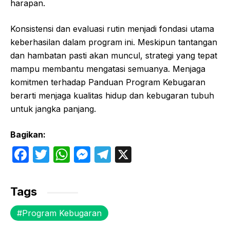
harapan.
Konsistensi dan evaluasi rutin menjadi fondasi utama
keberhasilan dalam program ini. Meskipun tantangan
dan hambatan pasti akan muncul, strategi yang tepat
mampu membantu mengatasi semuanya. Menjaga
komitmen terhadap Panduan Program Kebugaran
berarti menjaga kualitas hidup dan kebugaran tubuh
untuk jangka panjang.
Bagikan:
F
T
W
M
T
X
a
w
h
e
el
c
itt
at
s
e
Tags
e
er
s
s
gr
Program Kebugaran
b
A
e
a