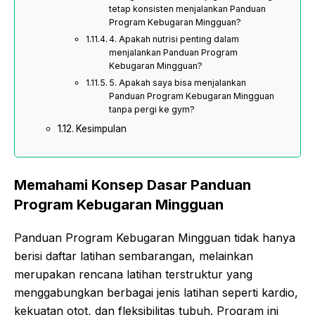
tetap konsisten menjalankan Panduan
Program Kebugaran Mingguan?
4. Apakah nutrisi penting dalam
menjalankan Panduan Program
Kebugaran Mingguan?
5. Apakah saya bisa menjalankan
Panduan Program Kebugaran Mingguan
tanpa pergi ke gym?
Kesimpulan
Memahami Konsep Dasar Panduan
Program Kebugaran Mingguan
Panduan Program Kebugaran Mingguan tidak hanya
berisi daftar latihan sembarangan, melainkan
merupakan rencana latihan terstruktur yang
menggabungkan berbagai jenis latihan seperti kardio,
kekuatan otot, dan fleksibilitas tubuh. Program ini