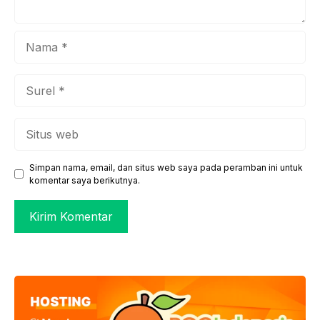
Nama
Surel
Situs
web
Simpan nama, email, dan situs web saya pada peramban ini untuk
komentar saya berikutnya.