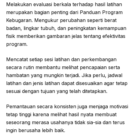
Melakukan evaluasi berkala terhadap hasil latihan
merupakan bagian penting dari Panduan Program
Kebugaran. Mengukur perubahan seperti berat
badan, lingkar tubuh, dan peningkatan kemampuan
fisik memberikan gambaran jelas tentang efektivitas
program.
Mencatat setiap sesi latihan dan perkembangan
secara rutin membantu melihat pencapaian serta
hambatan yang mungkin terjadi. Jika perlu, jadwal
latihan dan jenis latihan dapat disesuaikan agar tetap
sesuai dengan tujuan yang telah ditetapkan.
Pemantauan secara konsisten juga menjaga motivasi
tetap tinggi karena melihat hasil nyata membuat
seseorang merasa usahanya tidak sia-sia dan terus
ingin berusaha lebih baik.