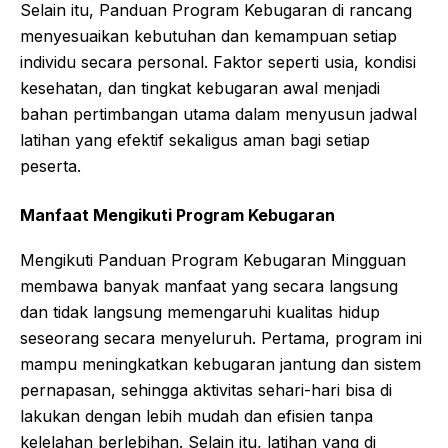
Selain itu, Panduan Program Kebugaran di rancang
menyesuaikan kebutuhan dan kemampuan setiap
individu secara personal. Faktor seperti usia, kondisi
kesehatan, dan tingkat kebugaran awal menjadi
bahan pertimbangan utama dalam menyusun jadwal
latihan yang efektif sekaligus aman bagi setiap
peserta.
Manfaat Mengikuti Program Kebugaran
Mengikuti Panduan Program Kebugaran Mingguan
membawa banyak manfaat yang secara langsung
dan tidak langsung memengaruhi kualitas hidup
seseorang secara menyeluruh. Pertama, program ini
mampu meningkatkan kebugaran jantung dan sistem
pernapasan, sehingga aktivitas sehari-hari bisa di
lakukan dengan lebih mudah dan efisien tanpa
kelelahan berlebihan. Selain itu, latihan yang di