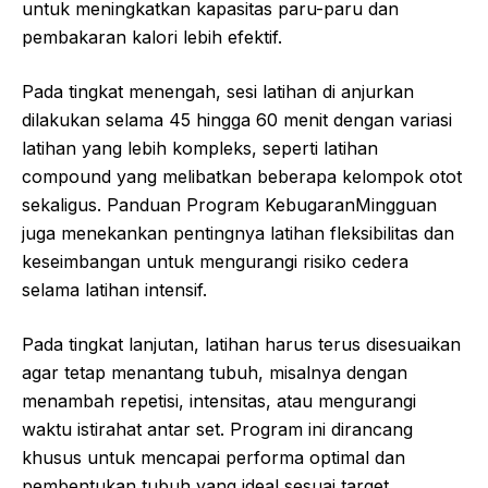
untuk meningkatkan kapasitas paru-paru dan
pembakaran kalori lebih efektif.
Pada tingkat menengah, sesi latihan di anjurkan
dilakukan selama 45 hingga 60 menit dengan variasi
latihan yang lebih kompleks, seperti latihan
compound yang melibatkan beberapa kelompok otot
sekaligus. Panduan Program KebugaranMingguan
juga menekankan pentingnya latihan fleksibilitas dan
keseimbangan untuk mengurangi risiko cedera
selama latihan intensif.
Pada tingkat lanjutan, latihan harus terus disesuaikan
agar tetap menantang tubuh, misalnya dengan
menambah repetisi, intensitas, atau mengurangi
waktu istirahat antar set. Program ini dirancang
khusus untuk mencapai performa optimal dan
pembentukan tubuh yang ideal sesuai target.