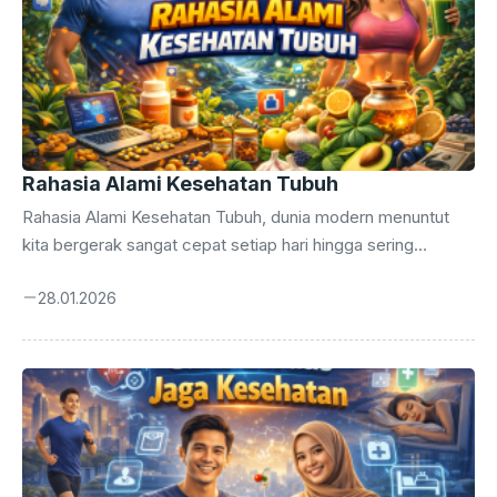
memperbaiki pola pikir tentang arti sehat sebenarnya.
Tubuh manusia merupakan mesin biologis yang
membutuhkan perawatan rutin agar tetap berfungsi dengan
performa yang ...
Rahasia Alami Kesehatan Tubuh
Rahasia Alami Kesehatan Tubuh, dunia modern menuntut
kita bergerak sangat cepat setiap hari hingga sering
melupakan kebutuhan dasar biologis manusia. Tubuh
28.01.2026
manusia memerlukan perhatian khusus agar tetap berfungsi
optimal dalam jangka panjang tanpa ketergantungan pada
bahan-bahan kimia sintetis. Banyak orang mulai mencari
kesehatan tubuh karena merasa lelah dengan efek samping
obat-obatan modern yang sering muncul tiba-tiba.
Pendekatan alami menawarkan solusi berkelanjutan yang
menyentuh akar permasalahan kesehatan Anda melalui
perbaikan gaya hidup secara menyeluruh dan konsisten.