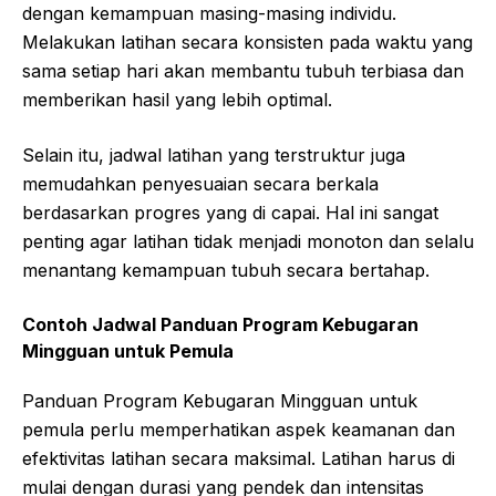
dengan kemampuan masing-masing individu.
Melakukan latihan secara konsisten pada waktu yang
sama setiap hari akan membantu tubuh terbiasa dan
memberikan hasil yang lebih optimal.
Selain itu, jadwal latihan yang terstruktur juga
memudahkan penyesuaian secara berkala
berdasarkan progres yang di capai. Hal ini sangat
penting agar latihan tidak menjadi monoton dan selalu
menantang kemampuan tubuh secara bertahap.
Contoh Jadwal Panduan Program Kebugaran
Mingguan untuk Pemula
Panduan Program Kebugaran Mingguan untuk
pemula perlu memperhatikan aspek keamanan dan
efektivitas latihan secara maksimal. Latihan harus di
mulai dengan durasi yang pendek dan intensitas