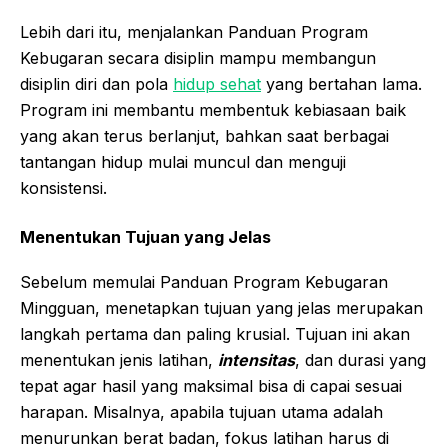
Lebih dari itu, menjalankan Panduan Program
Kebugaran secara disiplin mampu membangun
disiplin diri dan pola
hidup sehat
yang bertahan lama.
Program ini membantu membentuk kebiasaan baik
yang akan terus berlanjut, bahkan saat berbagai
tantangan hidup mulai muncul dan menguji
konsistensi.
Menentukan Tujuan yang Jelas
Sebelum memulai Panduan Program Kebugaran
Mingguan, menetapkan tujuan yang jelas merupakan
langkah pertama dan paling krusial. Tujuan ini akan
menentukan jenis latihan,
intensitas
, dan durasi yang
tepat agar hasil yang maksimal bisa di capai sesuai
harapan. Misalnya, apabila tujuan utama adalah
menurunkan berat badan, fokus latihan harus di