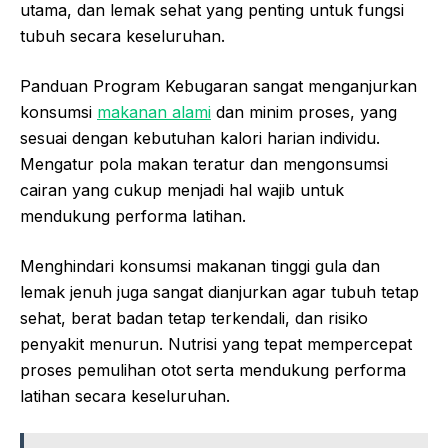
utama, dan lemak sehat yang penting untuk fungsi
tubuh secara keseluruhan.
Panduan Program Kebugaran sangat menganjurkan
konsumsi
makanan alami
dan minim proses, yang
sesuai dengan kebutuhan kalori harian individu.
Mengatur pola makan teratur dan mengonsumsi
cairan yang cukup menjadi hal wajib untuk
mendukung performa latihan.
Menghindari konsumsi makanan tinggi gula dan
lemak jenuh juga sangat dianjurkan agar tubuh tetap
sehat, berat badan tetap terkendali, dan risiko
penyakit menurun. Nutrisi yang tepat mempercepat
proses pemulihan otot serta mendukung performa
latihan secara keseluruhan.