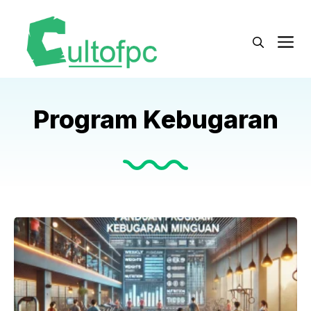
Langsung
ke
M
isi
Program Kebugaran