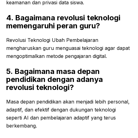
keamanan dan privasi data siswa.
4. Bagaimana revolusi teknologi
memengaruhi peran guru?
Revolusi Teknologi Ubah Pembelajaran
mengharuskan guru menguasai teknologi agar dapat
mengoptimalkan metode pengajaran digital.
5. Bagaimana masa depan
pendidikan dengan adanya
revolusi teknologi?
Masa depan pendidikan akan menjadi lebih personal,
adaptif, dan efektif dengan dukungan teknologi
seperti AI dan pembelajaran adaptif yang terus
berkembang.