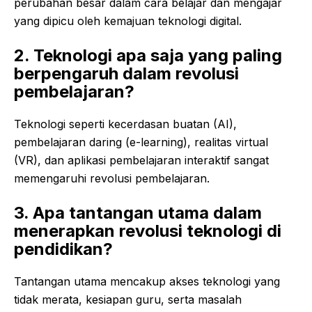
perubahan besar dalam cara belajar dan mengajar
yang dipicu oleh kemajuan teknologi digital.
2. Teknologi apa saja yang paling
berpengaruh dalam revolusi
pembelajaran?
Teknologi seperti kecerdasan buatan (AI),
pembelajaran daring (e-learning), realitas virtual
(VR), dan aplikasi pembelajaran interaktif sangat
memengaruhi revolusi pembelajaran.
3. Apa tantangan utama dalam
menerapkan revolusi teknologi di
pendidikan?
Tantangan utama mencakup akses teknologi yang
tidak merata, kesiapan guru, serta masalah