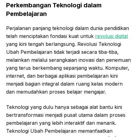
Perkembangan Teknologi dalam
Pembelajaran
Perjalanan panjang teknologi dalam dunia pendidikan
telah menciptakan fondasi kuat untuk
revolusi digital
yang kini tengah berlangsung. Revolusi Teknologi
Ubah Pembelajaran tidak terjadi secara tiba-tiba,
melainkan melalui serangkaian inovasi dan penemuan
yang terus berkembang sepanjang waktu. Komputer,
internet, dan berbagai aplikasi pembelajaran kini
menjadi bagian integral dalam ruang kelas modern
dan memudahkan proses belajar mengajar.
Teknologi yang dulu hanya sebagai alat bantu kini
bertransformasi menjadi pusat utama dalam proses
pembelajaran yang lebih interaktif dan menarik.
Teknologi Ubah Pembelajaran memanfaatkan