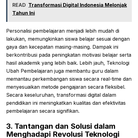
READ
Transformasi Digital Indonesia Melonjak
Tahun Ini
Personalisi pembelajaran menjadi lebih mudah di
lakukan, memungkinkan siswa belajar sesuai dengan
gaya dan kecepatan masing-masing. Dampak ini
berkontribusi pada peningkatan motivasi belajar serta
hasil akademik yang lebih baik. Lebih jauh, Teknologi
Ubah Pembelajaran juga membantu guru dalam
memantau perkembangan siswa secara real-time dan
menyesuaikan metode pengajaran secara fleksibel.
Secara keseluruhan, transformasi digital dalam
pendidikan ini meningkatkan kualitas dan efektivitas
pembelajaran secara signifikan.
3. Tantangan dan Solusi dalam
Menghadapi Revolusi Teknologi