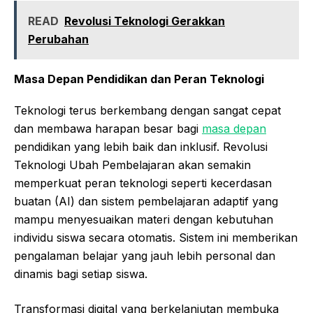
READ
Revolusi Teknologi Gerakkan
Perubahan
Masa Depan Pendidikan dan Peran Teknologi
Teknologi terus berkembang dengan sangat cepat
dan membawa harapan besar bagi
masa depan
pendidikan yang lebih baik dan inklusif. Revolusi
Teknologi Ubah Pembelajaran akan semakin
memperkuat peran teknologi seperti kecerdasan
buatan (AI) dan sistem pembelajaran adaptif yang
mampu menyesuaikan materi dengan kebutuhan
individu siswa secara otomatis. Sistem ini memberikan
pengalaman belajar yang jauh lebih personal dan
dinamis bagi setiap siswa.
Transformasi digital yang berkelanjutan membuka