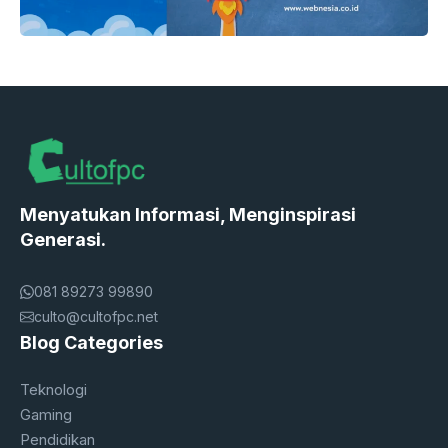
Menyatukan Informasi, Menginspirasi
Generasi.
081 89273 99890
culto@cultofpc.net
Blog Categories
Teknologi
Gaming
Pendidikan