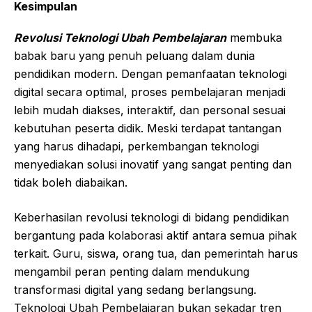
Kesimpulan
Revolusi Teknologi Ubah Pembelajaran
membuka
babak baru yang penuh peluang dalam dunia
pendidikan modern. Dengan pemanfaatan teknologi
digital secara optimal, proses pembelajaran menjadi
lebih mudah diakses, interaktif, dan personal sesuai
kebutuhan peserta didik. Meski terdapat tantangan
yang harus dihadapi, perkembangan teknologi
menyediakan solusi inovatif yang sangat penting dan
tidak boleh diabaikan.
Keberhasilan revolusi teknologi di bidang pendidikan
bergantung pada kolaborasi aktif antara semua pihak
terkait. Guru, siswa, orang tua, dan pemerintah harus
mengambil peran penting dalam mendukung
transformasi digital yang sedang berlangsung.
Teknologi Ubah Pembelajaran bukan sekadar tren