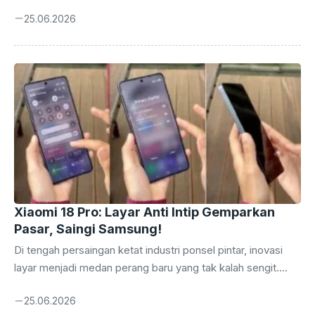
membebaskan diri dari ketergantungan pada unit
25.06.2026
pemrosesan grafis (GPU) buatan Nvidia, yang selama ini
menjadi tulang punggung komputasi AI mereka, kini
selangkah lebih dekat menjadi kenyataan. Laporan terbaru
mengungkap bahwa OpenAI sedang mengembangkan chip
AI sendiri yang diberi nama sandi ‘Jalapeno’, sebuah langkah
strategis yang berpotensi mengguncang lanskap industri
teknologi global. Perlombaan membangun infrastruktur
komputasi yang mumpuni untuk melatih dan menjalankan
model AI ...
Xiaomi 18 Pro: Layar Anti Intip Gemparkan
Pasar, Saingi Samsung!
Di tengah persaingan ketat industri ponsel pintar, inovasi
layar menjadi medan perang baru yang tak kalah sengit.
Setelah Samsung memukau dunia dengan fitur ‘privacy
25.06.2026
display’ atau layar anti intip pada Galaxy S26 Ultra, kini giliran