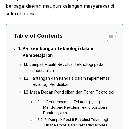
berbagai daerah maupun kalangan masyarakat di
seluruh dunia.
Table of Contents
Perkembangan Teknologi dalam
Pembelajaran
Dampak Positif Revolusi Teknologi pada
Pembelajaran
Tantangan dan Kendala dalam Implementasi
Teknologi Pendidikan
Masa Depan Pendidikan dan Peran Teknologi
1. Perkembangan Teknologi yang
Mendorong Revolusi Teknologi Ubah
Pembelajaran
2. Dampak Positif Revolusi Teknologi
Ubah Pembelajaran terhadap Proses