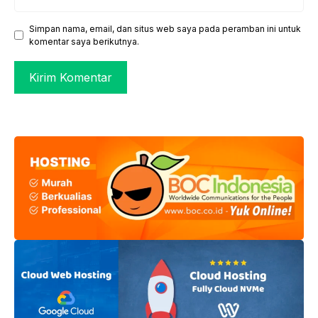
web
Simpan nama, email, dan situs web saya pada peramban ini untuk
komentar saya berikutnya.