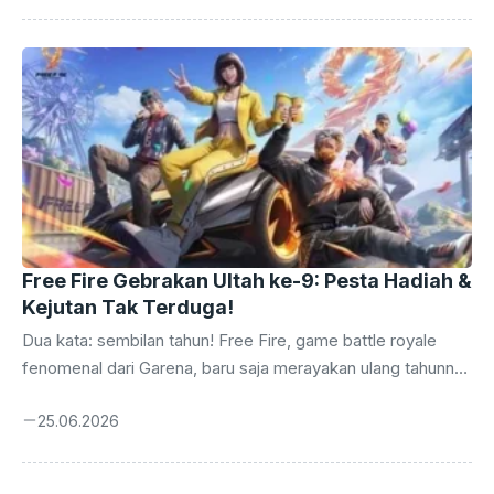
raksasa teknologi Tiongkok, Xiaomi, yang digadang-gadang
bakal mengadopsi teknologi serupa. Kabar ini sontak
memicu antisipasi tinggi di kalangan penggemar teknologi,
menjanjikan pengalaman pengguna yang lebih aman dan
privat di era digital yang serba terhubung. Kehadiran fitur
layar anti intip pada Xiaomi 18 Pro bukan sekadar ...
Free Fire Gebrakan Ultah ke-9: Pesta Hadiah &
Kejutan Tak Terduga!
Dua kata: sembilan tahun! Free Fire, game battle royale
fenomenal dari Garena, baru saja merayakan ulang tahunnya
yang kesembilan. Perjalanan panjang ini tidak dilalui tanpa
25.06.2026
euforia. Sebagai bentuk apresiasi kepada jutaan pemain
setia di seluruh dunia, terutama di Indonesia yang selalu
antusias, Garena kembali menggulirkan serangkaian acara