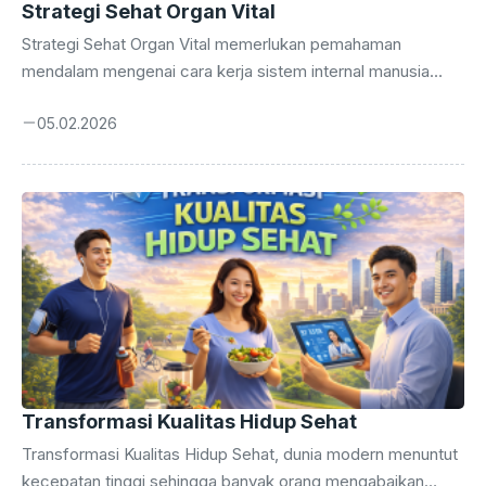
Strategi Sehat Organ Vital
Strategi Sehat Organ Vital memerlukan pemahaman
mendalam mengenai cara kerja sistem internal manusia
secara menyeluruh. Anda wajib menerapkan strategi sehat
05.02.2026
agar kualitas hidup tetap terjaga hingga masa tua nanti.
Tubuh manusia bekerja layaknya mesin kompleks yang
membutuhkan perawatan rutin serta perhatian yang sangat
mendetail setiap saat. Banyak orang mengabaikan sinyal
kecil dari tubuh sampai masalah besar muncul dan
mengganggu aktivitas harian mereka. Kesadaran dini
merupakan kunci utama dalam mencegah kerusakan
permanen pada organ-organ yang sangat penting bagi
kehidupan kita. Pengalaman ...
Transformasi Kualitas Hidup Sehat
Transformasi Kualitas Hidup Sehat, dunia modern menuntut
kecepatan tinggi sehingga banyak orang mengabaikan