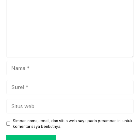
Anda yang jauh lebih baik. Para ahli medis menekankan
pentingnya ...
Nama
Surel
Situs
web
Simpan nama, email, dan situs web saya pada peramban ini untuk
komentar saya berikutnya.