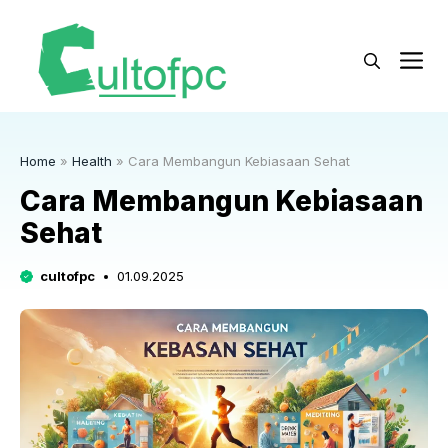
Langsung
ke
M
isi
Home
»
Health
»
Cara Membangun Kebiasaan Sehat
Cara Membangun Kebiasaan
Sehat
cultofpc
01.09.2025