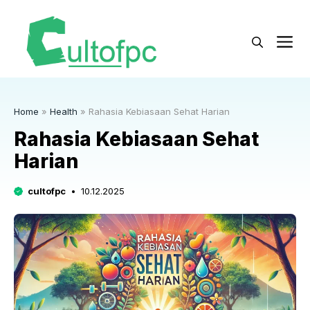
Langsung
ke
M
isi
Home
»
Health
»
Rahasia Kebiasaan Sehat Harian
Rahasia Kebiasaan Sehat
Harian
cultofpc
10.12.2025