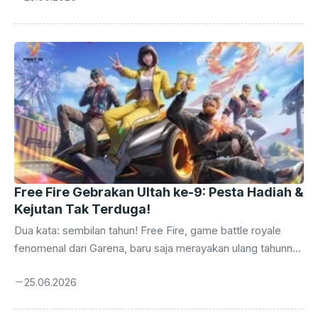
raksasa teknologi Tiongkok, Xiaomi, yang digadang-gadang
bakal mengadopsi teknologi serupa. Kabar ini sontak
memicu antisipasi tinggi di kalangan penggemar teknologi,
menjanjikan pengalaman pengguna yang lebih aman dan
privat di era digital yang serba terhubung. Kehadiran fitur
layar anti intip pada Xiaomi 18 Pro bukan sekadar ...
Free Fire Gebrakan Ultah ke-9: Pesta Hadiah &
Kejutan Tak Terduga!
Dua kata: sembilan tahun! Free Fire, game battle royale
fenomenal dari Garena, baru saja merayakan ulang tahunnya
yang kesembilan. Perjalanan panjang ini tidak dilalui tanpa
25.06.2026
euforia. Sebagai bentuk apresiasi kepada jutaan pemain
setia di seluruh dunia, terutama di Indonesia yang selalu