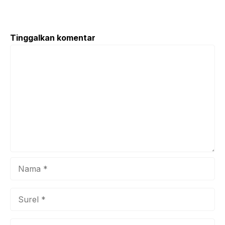
antusias, Garena kembali menggulirkan serangkaian acara
perayaan yang tak hanya meriah, tetapi juga bertabur hadiah
menggiurkan. Ini bukan sekadar perayaan biasa, melainkan
Tinggalkan komentar
sebuah pesta besar yang dirancang untuk memberikan
Komentar
pengalaman tak terlupakan bagi para Survivors. Sejak
pertama kali menggebrak ...
Nama
Surel
Situs