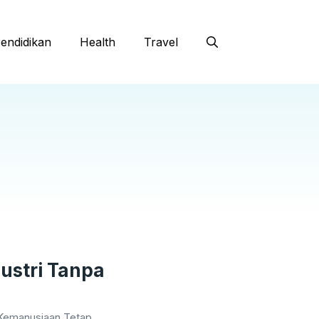
endidikan
Health
Travel
dustri Tanpa
, Kemanusiaan Tetap