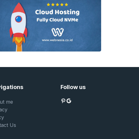
 mulus tanpa hambatan.
igations
Follow us
Pinterest
Google
ut me
acy
cy
tact Us