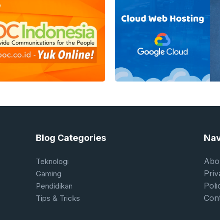
untuk memastikan jaringan industri berjalan
Terbaru, Telkom ...
Blog Categories
Nav
Abo
Teknologi
Priv
Gaming
Poli
Pendidikan
Con
Tips & Tricks