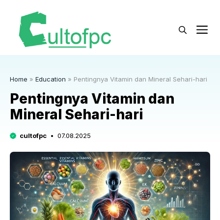
Langsung
ke
M
isi
Home
»
Education
»
Pentingnya Vitamin dan Mineral Sehari-hari
Pentingnya Vitamin dan
Mineral Sehari-hari
cultofpc
07.08.2025