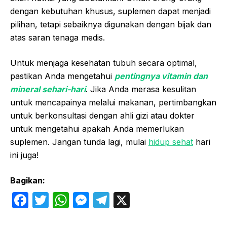
dengan kebutuhan khusus, suplemen dapat menjadi
pilihan, tetapi sebaiknya digunakan dengan bijak dan
atas saran tenaga medis.
Untuk menjaga kesehatan tubuh secara optimal,
pastikan Anda mengetahui
pentingnya vitamin dan
mineral sehari-hari
. Jika Anda merasa kesulitan
untuk mencapainya melalui makanan, pertimbangkan
untuk berkonsultasi dengan ahli gizi atau dokter
untuk mengetahui apakah Anda memerlukan
suplemen. Jangan tunda lagi, mulai
hidup sehat
hari
ini juga!
Bagikan:
F
T
W
M
T
X
a
w
h
e
el