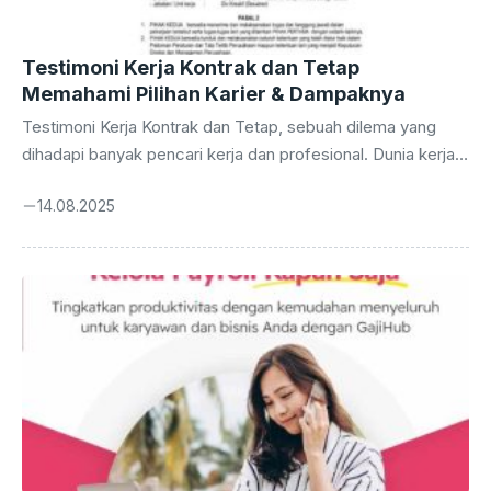
Testimoni Kerja Kontrak dan Tetap
Memahami Pilihan Karier & Dampaknya
Testimoni Kerja Kontrak dan Tetap, sebuah dilema yang
dihadapi banyak pencari kerja dan profesional. Dunia kerja
modern menawarkan dua jalur utama: stabilitas pekerjaan
14.08.2025
tetap dengan berbagai tunjangan, atau fleksibilitas kerja
kontrak yang menawarkan pengalaman beragam. Pilihan ini
bukan hanya soal gaji, tetapi juga tentang gaya hidup,
pengembangan karier, dan bagaimana individu
mendefinisikan kesuksesan. Artikel ini akan menggali lebih
dalam perbedaan antara kedua jenis pekerjaan ini,
menyoroti keuntungan dan kerugiannya, serta memberikan
panduan praktis untuk sukses di masing-masing jalur. Kita
akan ...