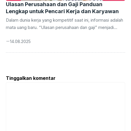
Ulasan Perusahaan dan Gaji Panduan
Lengkap untuk Pencari Kerja dan Karyawan
Dalam dunia kerja yang kompetitif saat ini, informasi adalah
mata uang baru. “Ulasan perusahaan dan gaji” menjadi
kunci untuk membuka pintu menuju keputusan karier yang
14.08.2025
cerdas. Bayangkan memiliki akses ke rahasia dapur
perusahaan, mulai dari budaya kerja hingga besaran gaji
yang ditawarkan. Informasi ini bukan lagi kemewahan,
melainkan kebutuhan pokok bagi siapa pun yang ingin
sukses. Artikel ini akan menyelami secara mendalam
Tinggalkan komentar
tentang pentingnya ulasan perusahaan dan informasi gaji.
Komentar
Kita akan menjelajahi sumber-sumber terpercaya, cara
membaca ulasan dengan cermat, dan ...