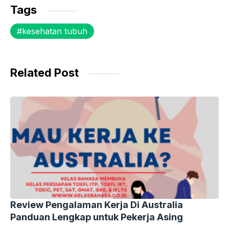
c
itt
at
s
e
Tags
e
er
s
s
gr
kesehatan tubuh
b
A
e
a
o
p
n
m
o
p
g
Related Post
k
er
Review Pengalaman Kerja Di Australia
Panduan Lengkap untuk Pekerja Asing