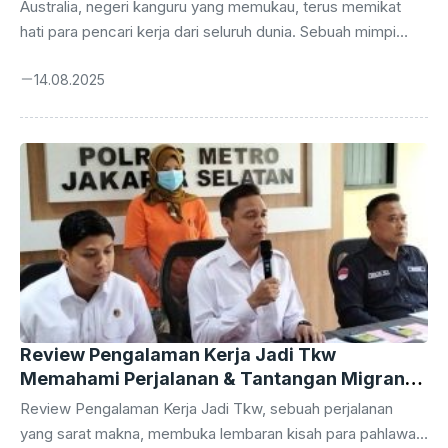
Australia, negeri kanguru yang memukau, terus memikat
hati para pencari kerja dari seluruh dunia. Sebuah mimpi
yang menjadi kenyataan bagi banyak orang, bekerja di
14.08.2025
Australia menawarkan lebih dari sekadar pekerjaan; ini
adalah kesempatan untuk merangkul gaya hidup baru,
memperkaya pengalaman, dan membuka pintu menuju
peluang karier yang lebih luas. Artikel ini akan membahas
secara mendalam tentang Review Pengalaman Kerja Di
Australia. Banyak pencari kerja tertarik dengan Review
Pengalaman Kerja Di Australia, sebuah topik yang kerap
dicari. Untuk mendapatkan gambaran lebih ...
Review Pengalaman Kerja Jadi Tkw
Memahami Perjalanan & Tantangan Migran
Indonesia
Review Pengalaman Kerja Jadi Tkw, sebuah perjalanan
yang sarat makna, membuka lembaran kisah para pahlawan