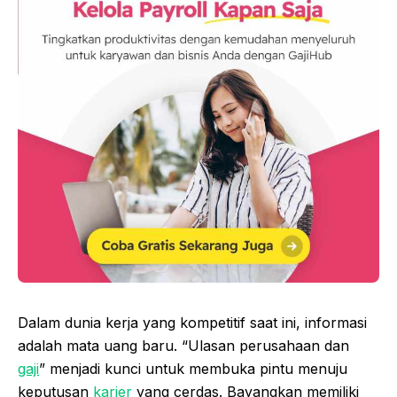
Dalam dunia kerja yang kompetitif saat ini, informasi
adalah mata uang baru. “Ulasan perusahaan dan
gaji
” menjadi kunci untuk membuka pintu menuju
keputusan
karier
yang cerdas. Bayangkan memiliki