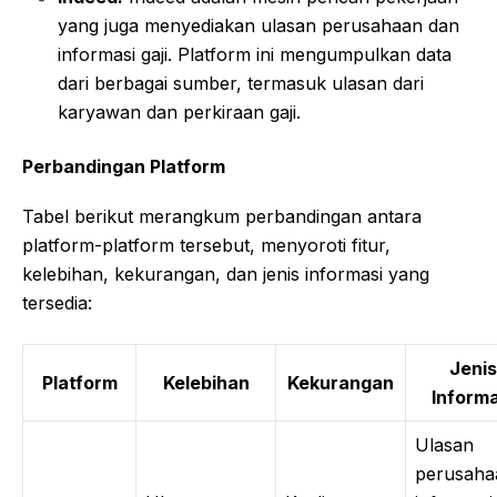
yang juga menyediakan ulasan perusahaan dan
informasi gaji. Platform ini mengumpulkan data
dari berbagai sumber, termasuk ulasan dari
karyawan dan perkiraan gaji.
Perbandingan Platform
Tabel berikut merangkum perbandingan antara
platform-platform tersebut, menyoroti fitur,
kelebihan, kekurangan, dan jenis informasi yang
tersedia:
Jenis
Platform
Kelebihan
Kekurangan
Informa
Ulasan
perusaha