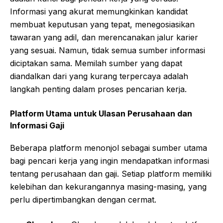
Informasi yang akurat memungkinkan kandidat
membuat keputusan yang tepat, menegosiasikan
tawaran yang adil, dan merencanakan jalur karier
yang sesuai. Namun, tidak semua sumber informasi
diciptakan sama. Memilah sumber yang dapat
diandalkan dari yang kurang terpercaya adalah
langkah penting dalam proses pencarian kerja.
Platform Utama untuk Ulasan Perusahaan dan
Informasi Gaji
Beberapa platform menonjol sebagai sumber utama
bagi pencari kerja yang ingin mendapatkan informasi
tentang perusahaan dan gaji. Setiap platform memiliki
kelebihan dan kekurangannya masing-masing, yang
perlu dipertimbangkan dengan cermat.