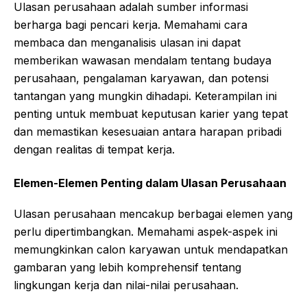
Ulasan perusahaan adalah sumber informasi
berharga bagi pencari kerja. Memahami cara
membaca dan menganalisis ulasan ini dapat
memberikan wawasan mendalam tentang budaya
perusahaan, pengalaman karyawan, dan potensi
tantangan yang mungkin dihadapi. Keterampilan ini
penting untuk membuat keputusan karier yang tepat
dan memastikan kesesuaian antara harapan pribadi
dengan realitas di tempat kerja.
Elemen-Elemen Penting dalam Ulasan Perusahaan
Ulasan perusahaan mencakup berbagai elemen yang
perlu dipertimbangkan. Memahami aspek-aspek ini
memungkinkan calon karyawan untuk mendapatkan
gambaran yang lebih komprehensif tentang
lingkungan kerja dan nilai-nilai perusahaan.