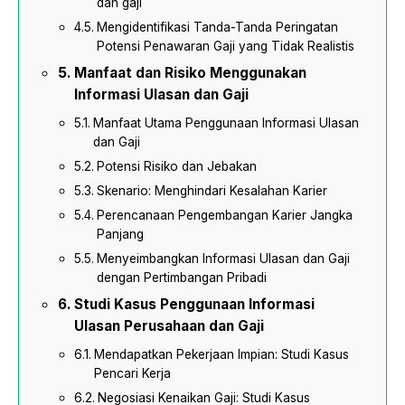
dan gaji
Mengidentifikasi Tanda-Tanda Peringatan
Potensi Penawaran Gaji yang Tidak Realistis
Manfaat dan Risiko Menggunakan
Informasi Ulasan dan Gaji
Manfaat Utama Penggunaan Informasi Ulasan
dan Gaji
Potensi Risiko dan Jebakan
Skenario: Menghindari Kesalahan Karier
Perencanaan Pengembangan Karier Jangka
Panjang
Menyeimbangkan Informasi Ulasan dan Gaji
dengan Pertimbangan Pribadi
Studi Kasus Penggunaan Informasi
Ulasan Perusahaan dan Gaji
Mendapatkan Pekerjaan Impian: Studi Kasus
Pencari Kerja
Negosiasi Kenaikan Gaji: Studi Kasus