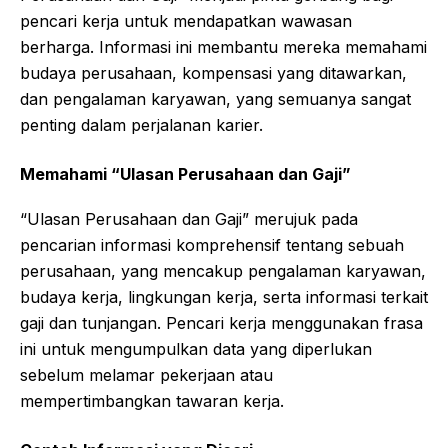
pencari kerja untuk mendapatkan wawasan
berharga. Informasi ini membantu mereka memahami
budaya perusahaan, kompensasi yang ditawarkan,
dan pengalaman karyawan, yang semuanya sangat
penting dalam perjalanan karier.
Memahami “Ulasan Perusahaan dan Gaji”
“Ulasan Perusahaan dan Gaji” merujuk pada
pencarian informasi komprehensif tentang sebuah
perusahaan, yang mencakup pengalaman karyawan,
budaya kerja, lingkungan kerja, serta informasi terkait
gaji dan tunjangan. Pencari kerja menggunakan frasa
ini untuk mengumpulkan data yang diperlukan
sebelum melamar pekerjaan atau
mempertimbangkan tawaran kerja.