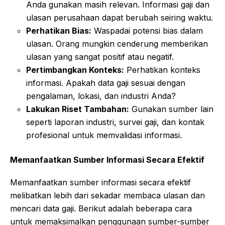
Anda gunakan masih relevan. Informasi gaji dan
ulasan perusahaan dapat berubah seiring waktu.
Perhatikan Bias:
Waspadai potensi bias dalam
ulasan. Orang mungkin cenderung memberikan
ulasan yang sangat positif atau negatif.
Pertimbangkan Konteks:
Perhatikan konteks
informasi. Apakah data gaji sesuai dengan
pengalaman, lokasi, dan industri Anda?
Lakukan Riset Tambahan:
Gunakan sumber lain
seperti laporan industri, survei gaji, dan kontak
profesional untuk memvalidasi informasi.
Memanfaatkan Sumber Informasi Secara Efektif
Memanfaatkan sumber informasi secara efektif
melibatkan lebih dari sekadar membaca ulasan dan
mencari data gaji. Berikut adalah beberapa cara
untuk memaksimalkan penggunaan sumber-sumber