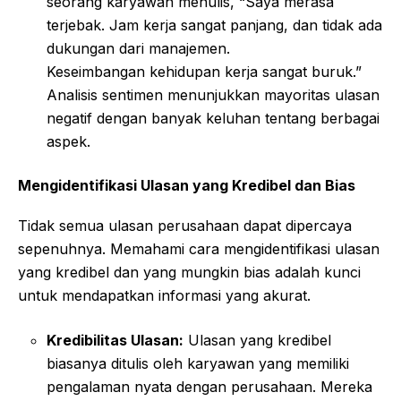
seorang karyawan menulis, “Saya merasa
terjebak. Jam kerja sangat panjang, dan tidak ada
dukungan dari manajemen.
Keseimbangan kehidupan kerja sangat buruk.”
Analisis sentimen menunjukkan mayoritas ulasan
negatif dengan banyak keluhan tentang berbagai
aspek.
Mengidentifikasi Ulasan yang Kredibel dan Bias
Tidak semua ulasan perusahaan dapat dipercaya
sepenuhnya. Memahami cara mengidentifikasi ulasan
yang kredibel dan yang mungkin bias adalah kunci
untuk mendapatkan informasi yang akurat.
Kredibilitas Ulasan:
Ulasan yang kredibel
biasanya ditulis oleh karyawan yang memiliki
pengalaman nyata dengan perusahaan. Mereka