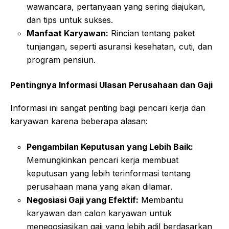
wawancara, pertanyaan yang sering diajukan,
dan tips untuk sukses.
Manfaat Karyawan:
Rincian tentang paket
tunjangan, seperti asuransi kesehatan, cuti, dan
program pensiun.
Pentingnya Informasi Ulasan Perusahaan dan Gaji
Informasi ini sangat penting bagi pencari kerja dan
karyawan karena beberapa alasan:
Pengambilan Keputusan yang Lebih Baik:
Memungkinkan pencari kerja membuat
keputusan yang lebih terinformasi tentang
perusahaan mana yang akan dilamar.
Negosiasi Gaji yang Efektif:
Membantu
karyawan dan calon karyawan untuk
menegosiasikan gaji yang lebih adil berdasarkan