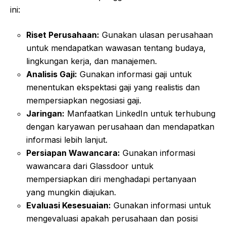
ini:
Riset Perusahaan:
Gunakan ulasan perusahaan
untuk mendapatkan wawasan tentang budaya,
lingkungan kerja, dan manajemen.
Analisis Gaji:
Gunakan informasi gaji untuk
menentukan ekspektasi gaji yang realistis dan
mempersiapkan negosiasi gaji.
Jaringan:
Manfaatkan LinkedIn untuk terhubung
dengan karyawan perusahaan dan mendapatkan
informasi lebih lanjut.
Persiapan Wawancara:
Gunakan informasi
wawancara dari Glassdoor untuk
mempersiapkan diri menghadapi pertanyaan
yang mungkin diajukan.
Evaluasi Kesesuaian:
Gunakan informasi untuk
mengevaluasi apakah perusahaan dan posisi