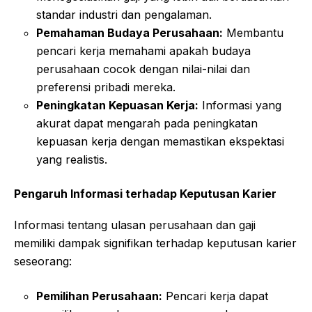
standar industri dan pengalaman.
Pemahaman Budaya Perusahaan:
Membantu
pencari kerja memahami apakah budaya
perusahaan cocok dengan nilai-nilai dan
preferensi pribadi mereka.
Peningkatan Kepuasan Kerja:
Informasi yang
akurat dapat mengarah pada peningkatan
kepuasan kerja dengan memastikan ekspektasi
yang realistis.
Pengaruh Informasi terhadap Keputusan Karier
Informasi tentang ulasan perusahaan dan gaji
memiliki dampak signifikan terhadap keputusan karier
seseorang:
Pemilihan Perusahaan:
Pencari kerja dapat