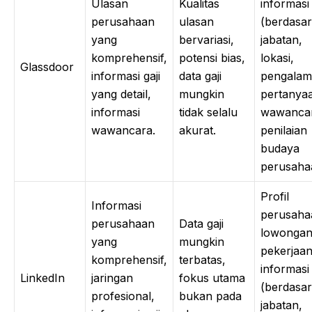
Ulasan
Kualitas
informasi 
perusahaan
ulasan
(berdasa
yang
bervariasi,
jabatan,
komprehensif,
potensi bias,
lokasi,
Glassdoor
informasi gaji
data gaji
pengalam
yang detail,
mungkin
pertanya
informasi
tidak selalu
wawanca
wawancara.
akurat.
penilaian
budaya
perusaha
Profil
Informasi
perusaha
perusahaan
Data gaji
lowonga
yang
mungkin
pekerjaan
komprehensif,
terbatas,
informasi 
LinkedIn
jaringan
fokus utama
(berdasa
profesional,
bukan pada
jabatan,