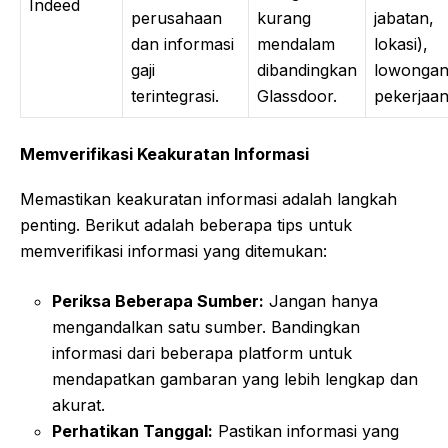
Indeed
perusahaan
kurang
jabatan,
dan informasi
mendalam
lokasi),
gaji
dibandingkan
lowonga
terintegrasi.
Glassdoor.
pekerjaan
Memverifikasi Keakuratan Informasi
Memastikan keakuratan informasi adalah langkah
penting. Berikut adalah beberapa tips untuk
memverifikasi informasi yang ditemukan:
Periksa Beberapa Sumber:
Jangan hanya
mengandalkan satu sumber. Bandingkan
informasi dari beberapa platform untuk
mendapatkan gambaran yang lebih lengkap dan
akurat.
Perhatikan Tanggal:
Pastikan informasi yang