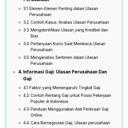
Elemen-Elemen Penting dalam Ulasan
Perusahaan
Contoh Kasus: Analisis Ulasan Perusahaan
Mengidentifikasi Ulasan yang Kredibel dan
Bias
Pertanyaan Kunci Saat Membaca Ulasan
Perusahaan
Menganalisis Sentimen dalam Ulasan
Perusahaan
Informasi Gaji: Ulasan Perusahaan Dan
Gaji
Faktor yang Memengaruhi Tingkat Gaji
Contoh Rentang Gaji untuk Posisi Pekerjaan
Populer di Indonesia
Panduan Menggunakan Alat Perkiraan Gaji
Online
Cara Bernegosiasi Gaji, Ulasan perusahaan