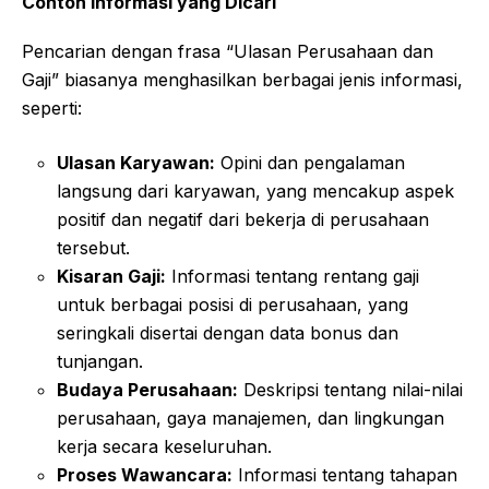
Contoh Informasi yang Dicari
Pencarian dengan frasa “Ulasan Perusahaan dan
Gaji” biasanya menghasilkan berbagai jenis informasi,
seperti:
Ulasan Karyawan:
Opini dan pengalaman
langsung dari karyawan, yang mencakup aspek
positif dan negatif dari bekerja di perusahaan
tersebut.
Kisaran Gaji:
Informasi tentang rentang gaji
untuk berbagai posisi di perusahaan, yang
seringkali disertai dengan data bonus dan
tunjangan.
Budaya Perusahaan:
Deskripsi tentang nilai-nilai
perusahaan, gaya manajemen, dan lingkungan
kerja secara keseluruhan.
Proses Wawancara:
Informasi tentang tahapan