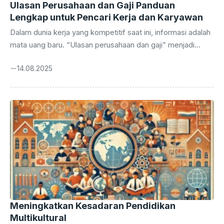
Ulasan Perusahaan dan Gaji Panduan
Lengkap untuk Pencari Kerja dan Karyawan
Dalam dunia kerja yang kompetitif saat ini, informasi adalah
mata uang baru. “Ulasan perusahaan dan gaji” menjadi
kunci untuk membuka pintu menuju keputusan karier yang
14.08.2025
cerdas. Bayangkan memiliki akses ke rahasia dapur
perusahaan, mulai dari budaya kerja hingga besaran gaji
yang ditawarkan. Informasi ini bukan lagi kemewahan,
melainkan kebutuhan pokok bagi siapa pun yang ingin
sukses. Artikel ini akan menyelami secara mendalam
tentang pentingnya ulasan perusahaan dan informasi gaji.
Kita akan menjelajahi sumber-sumber terpercaya, cara
membaca ulasan dengan cermat, dan ...
Meningkatkan Kesadaran Pendidikan
Multikultural