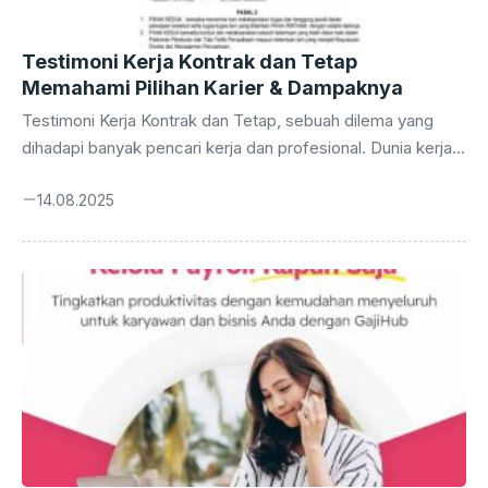
Testimoni Kerja Kontrak dan Tetap
Memahami Pilihan Karier & Dampaknya
Testimoni Kerja Kontrak dan Tetap, sebuah dilema yang
dihadapi banyak pencari kerja dan profesional. Dunia kerja
modern menawarkan dua jalur utama: stabilitas pekerjaan
14.08.2025
tetap dengan berbagai tunjangan, atau fleksibilitas kerja
kontrak yang menawarkan pengalaman beragam. Pilihan ini
bukan hanya soal gaji, tetapi juga tentang gaya hidup,
pengembangan karier, dan bagaimana individu
mendefinisikan kesuksesan. Artikel ini akan menggali lebih
dalam perbedaan antara kedua jenis pekerjaan ini,
menyoroti keuntungan dan kerugiannya, serta memberikan
panduan praktis untuk sukses di masing-masing jalur. Kita
akan ...