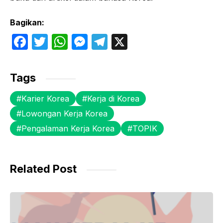
Bagikan:
F
T
W
M
T
X
a
w
h
e
el
c
itt
at
s
e
Tags
e
er
s
s
gr
Karier Korea
Kerja di Korea
b
A
e
a
Lowongan Kerja Korea
o
p
n
m
Pengalaman Kerja Korea
TOPIK
o
p
g
k
er
Related Post