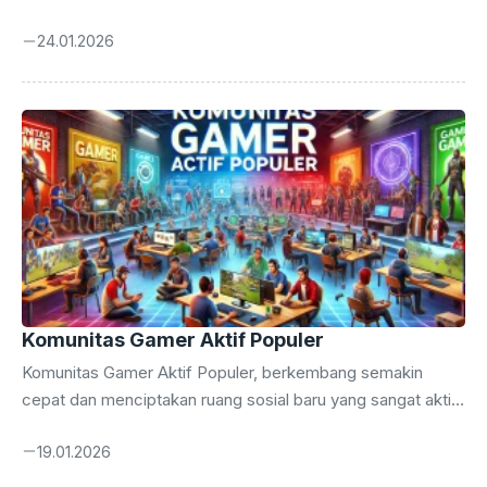
pemain. Para pengembang kelas dunia kini sukses
24.01.2026
menciptakan dunia digital yang terasa sangat hidup dan
nyata bagi kita semua. Anda pasti ingin segera merasakan
sensasi bermain dalam lingkungan yang penuh dengan
detail gameplay seru. Teknologi terbaru membawa kita
menuju standar hiburan yang belum pernah terbayangkan
oleh siapa pun pada dekade sebelumnya. Setiap detik
dalam permainan modern menawarkan keajaiban teknis
yang mampu membuat mulut kita ...
Komunitas Gamer Aktif Populer
Komunitas Gamer Aktif Populer, berkembang semakin
cepat dan menciptakan ruang sosial baru yang sangat aktif,
penuh kreativitas, dan menarik bagi banyak pemain. Banyak
19.01.2026
gamer dari berbagai level mencari tempat berkumpul yang
nyaman untuk berdiskusi, mabar, belajar mekanik baru,