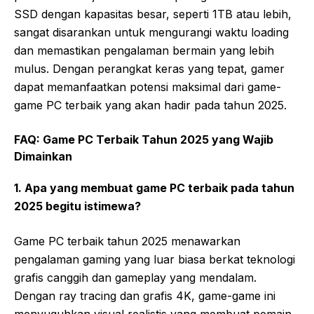
SSD dengan kapasitas besar, seperti 1TB atau lebih,
sangat disarankan untuk mengurangi waktu loading
dan memastikan pengalaman bermain yang lebih
mulus. Dengan perangkat keras yang tepat, gamer
dapat memanfaatkan potensi maksimal dari game-
game PC terbaik yang akan hadir pada tahun 2025.
FAQ: Game PC Terbaik Tahun 2025 yang Wajib
Dimainkan
1. Apa yang membuat game PC terbaik pada tahun
2025 begitu istimewa?
Game PC terbaik tahun 2025 menawarkan
pengalaman gaming yang luar biasa berkat teknologi
grafis canggih dan gameplay yang mendalam.
Dengan ray tracing dan grafis 4K, game-game ini