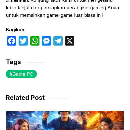
dimainkan. Kunjungi situs kami untuk mengetahui
lebih lanjut dan persiapkan perangkat gaming Anda
untuk memainkan game-game luar biasa ini!
Bagikan:
F
T
W
M
T
X
a
w
h
e
el
c
itt
at
s
e
Tags
e
er
s
s
gr
Game PC
b
A
e
a
o
p
n
m
o
p
g
Related Post
k
er