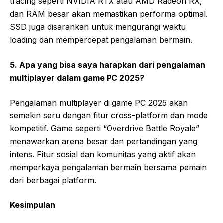
tracing seperti NVIDIA RTX atau AMD Radeon RX,
dan RAM besar akan memastikan performa optimal.
SSD juga disarankan untuk mengurangi waktu
loading dan mempercepat pengalaman bermain.
5. Apa yang bisa saya harapkan dari pengalaman
multiplayer dalam game PC 2025?
Pengalaman multiplayer di game PC 2025 akan
semakin seru dengan fitur cross-platform dan mode
kompetitif. Game seperti “Overdrive Battle Royale”
menawarkan arena besar dan pertandingan yang
intens. Fitur sosial dan komunitas yang aktif akan
memperkaya pengalaman bermain bersama pemain
dari berbagai platform.
Kesimpulan