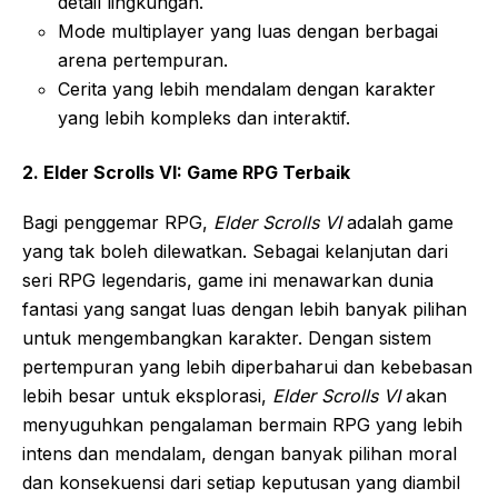
detail lingkungan.
Mode multiplayer yang luas dengan berbagai
arena pertempuran.
Cerita yang lebih mendalam dengan karakter
yang lebih kompleks dan interaktif.
2. Elder Scrolls VI: Game RPG Terbaik
Bagi penggemar RPG,
Elder Scrolls VI
adalah game
yang tak boleh dilewatkan. Sebagai kelanjutan dari
seri RPG legendaris, game ini menawarkan dunia
fantasi yang sangat luas dengan lebih banyak pilihan
untuk mengembangkan karakter. Dengan sistem
pertempuran yang lebih diperbaharui dan kebebasan
lebih besar untuk eksplorasi,
Elder Scrolls VI
akan
menyuguhkan pengalaman bermain RPG yang lebih
intens dan mendalam, dengan banyak pilihan moral
dan konsekuensi dari setiap keputusan yang diambil