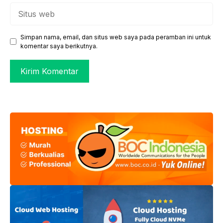
Situs
web
Simpan nama, email, dan situs web saya pada peramban ini untuk
komentar saya berikutnya.