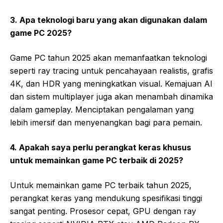
3. Apa teknologi baru yang akan digunakan dalam
game PC 2025?
Game PC tahun 2025 akan memanfaatkan teknologi
seperti ray tracing untuk pencahayaan realistis, grafis
4K, dan HDR yang meningkatkan visual. Kemajuan AI
dan sistem multiplayer juga akan menambah dinamika
dalam gameplay. Menciptakan pengalaman yang
lebih imersif dan menyenangkan bagi para pemain.
4. Apakah saya perlu perangkat keras khusus
untuk memainkan game PC terbaik di 2025?
Untuk memainkan game PC terbaik tahun 2025,
perangkat keras yang mendukung spesifikasi tinggi
sangat penting. Prosesor cepat, GPU dengan ray