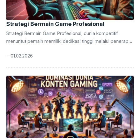
kecerdasan buatan atau ...
Strategi Bermain Game Profesional
Strategi Bermain Game Profesional, dunia kompetitif
menuntut pemain memiliki dedikasi tinggi melalui penerapan
strategi bermain game yang konsisten setiap hari. Anda
01.02.2026
harus memahami bahwa bakat alami saja tidak cukup tanpa
dukungan latihan yang terstruktur dan sangat sistematis.
Pemain hebat selalu memulai langkah mereka dengan
membangun fondasi mekanik yang kuat serta pemahaman
mendalam tentang ekosistem industri. Anda perlu
menguasai setiap elemen teknis agar mampu bersaing
dengan para talenta berbakat dari seluruh penjuru dunia
internasional. Keberhasilan dalam karier esports sangat
bergantung pada ...