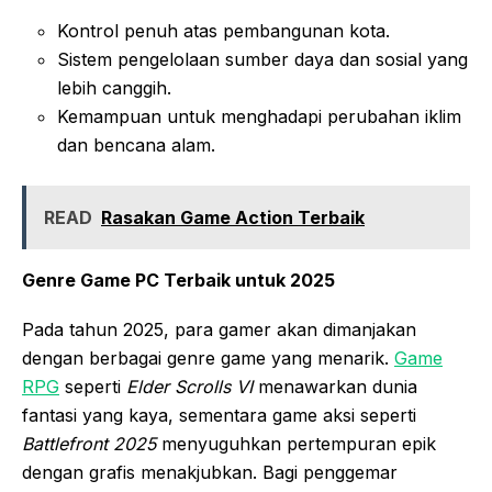
Kontrol penuh atas pembangunan kota.
Sistem pengelolaan sumber daya dan sosial yang
lebih canggih.
Kemampuan untuk menghadapi perubahan iklim
dan bencana alam.
READ
Rasakan Game Action Terbaik
Genre Game PC Terbaik untuk 2025
Pada tahun 2025, para gamer akan dimanjakan
dengan berbagai genre game yang menarik.
Game
RPG
seperti
Elder Scrolls VI
menawarkan dunia
fantasi yang kaya, sementara game aksi seperti
Battlefront 2025
menyuguhkan pertempuran epik
dengan grafis menakjubkan. Bagi penggemar