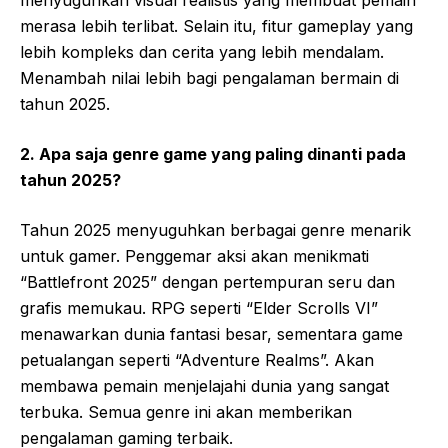
menyuguhkan visual realistis yang membuat pemain
merasa lebih terlibat. Selain itu, fitur gameplay yang
lebih kompleks dan cerita yang lebih mendalam.
Menambah nilai lebih bagi pengalaman bermain di
tahun 2025.
2. Apa saja genre game yang paling dinanti pada
tahun 2025?
Tahun 2025 menyuguhkan berbagai genre menarik
untuk gamer. Penggemar aksi akan menikmati
“Battlefront 2025” dengan pertempuran seru dan
grafis memukau. RPG seperti “Elder Scrolls VI”
menawarkan dunia fantasi besar, sementara game
petualangan seperti “Adventure Realms”. Akan
membawa pemain menjelajahi dunia yang sangat
terbuka. Semua genre ini akan memberikan
pengalaman gaming terbaik.