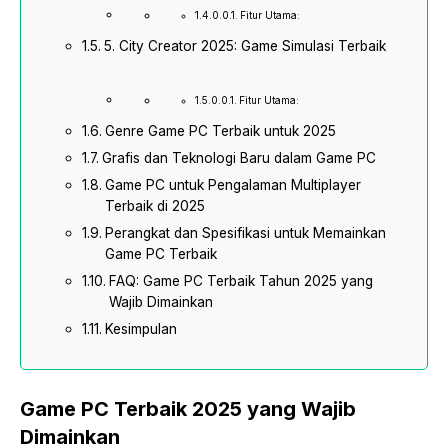
Fitur Utama:
5. City Creator 2025: Game Simulasi Terbaik
Fitur Utama:
Genre Game PC Terbaik untuk 2025
Grafis dan Teknologi Baru dalam Game PC
Game PC untuk Pengalaman Multiplayer
Terbaik di 2025
Perangkat dan Spesifikasi untuk Memainkan
Game PC Terbaik
FAQ: Game PC Terbaik Tahun 2025 yang
Wajib Dimainkan
Kesimpulan
Game PC Terbaik 2025 yang Wajib
Dimainkan