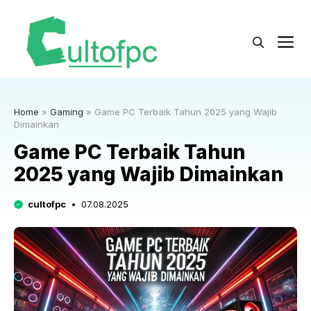
Langsung
ke
M
isi
Home
»
Gaming
»
Game PC Terbaik Tahun 2025 yang Wajib
Dimainkan
Game PC Terbaik Tahun
2025 yang Wajib Dimainkan
cultofpc
07.08.2025