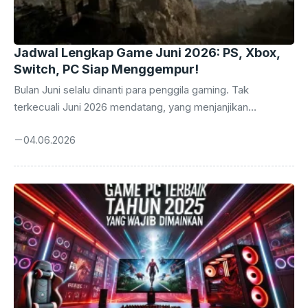
Jadwal Lengkap Game Juni 2026: PS, Xbox,
Switch, PC Siap Menggempur!
Bulan Juni selalu dinanti para penggila gaming. Tak
terkecuali Juni 2026 mendatang, yang menjanjikan
gelombang baru petualangan digital di berbagai platform.
04.06.2026
Dari nostalgia remake yang memukau hingga inovasi judul-
judul orisinal yang segar, gamer di PlayStation, Xbox,
Nintendo Switch, dan PC akan dimanjakan dengan pilihan
yang tak terhitung. Bersiaplah untuk merogoh kocek dan
mengosongkan jadwal, karena deretan judul ini diprediksi
akan mendominasi percakapan dan layar kaca Anda. Kabar
baiknya, bukan hanya sekadar tambahan judul baru, Juni
2026 tampaknya akan menjadi bulan ...