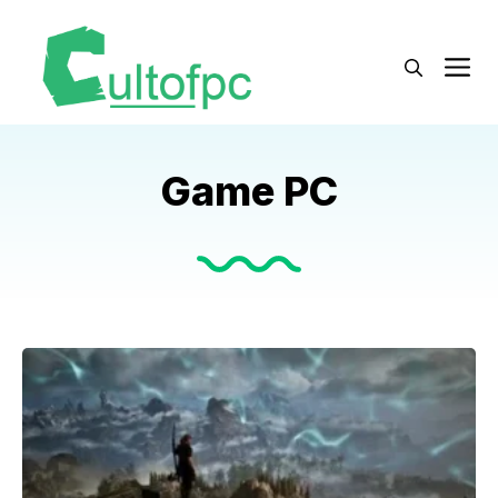
Langsung
ke
M
isi
Game PC