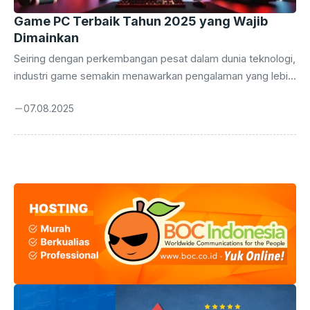
Game PC Terbaik Tahun 2025 yang Wajib
Dimainkan
Seiring dengan perkembangan pesat dalam dunia teknologi,
industri game semakin menawarkan pengalaman yang lebih
imersif dan inovatif. Tahun 2025 menjadi tahun yang
07.08.2025
menjanjikan dengan hadirnya berbagai game PC terbaik
tahun 2025 yang wajib dimainkan, dengan fitur ray tracing
dan grafis 4K, yang akan menghadirkan visual yang sangat
realistis. Tak hanya itu, dengan gameplay yang semakin
mendalam dan cerita yang lebih kompleks, game-game di
tahun 2025 menjanjikan pengalaman bermain yang lebih
menyeluruh. Para penggemar game dapat menikmati dunia
permainan yang lebih ...