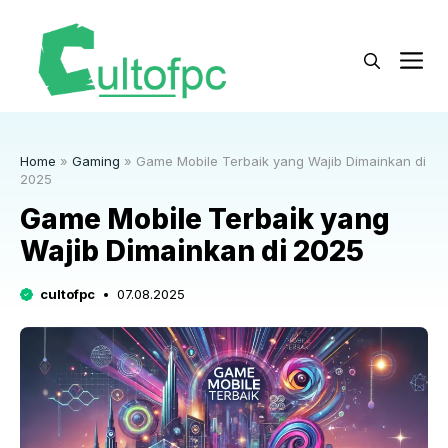
Langsung
ke
M
isi
Home
»
Gaming
»
Game Mobile Terbaik yang Wajib Dimainkan di
2025
Game Mobile Terbaik yang
Wajib Dimainkan di 2025
cultofpc
07.08.2025