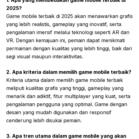
1. Apa yang membedakan game mobile terbaik di
2025?
Game mobile terbaik di 2025 akan menawarkan grafis
yang lebih realistis, gameplay yang inovatif, serta
pengalaman imersif melalui teknologi seperti AR dan
VR. Dengan kemajuan ini, pemain dapat menikmati
permainan dengan kualitas yang lebih tinggi, baik dari
segi visual maupun interaktivitas.
2. Apa kriteria dalam memilih game mobile terbaik?
Kriteria utama dalam memilih game mobile terbaik
meliputi kualitas grafis yang tinggi, gameplay yang
menarik dan adiktif, fitur multiplayer yang kuat, serta
pengalaman pengguna yang optimal. Game dengan
desain yang mudah digunakan dan responsif
cenderung lebih disukai pemain.
3. Apa tren utama dalam game mobile yang akan