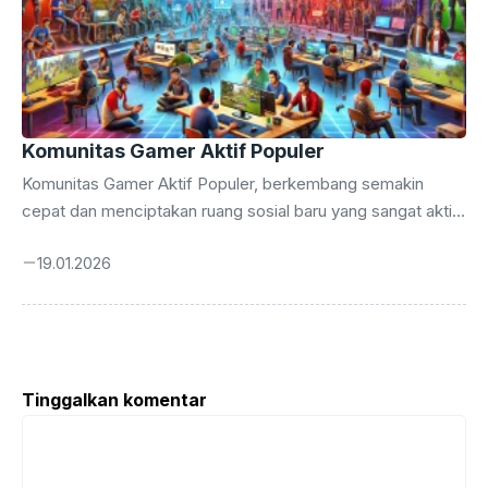
dalam permainan modern menawarkan keajaiban teknis
yang mampu membuat mulut kita ...
Komunitas Gamer Aktif Populer
Komunitas Gamer Aktif Populer, berkembang semakin
cepat dan menciptakan ruang sosial baru yang sangat aktif,
penuh kreativitas, dan menarik bagi banyak pemain. Banyak
19.01.2026
gamer dari berbagai level mencari tempat berkumpul yang
nyaman untuk berdiskusi, mabar, belajar mekanik baru,
hingga berbagi pengalaman unik yang mereka alami selama
bermain. Karena itu, Komunitas Gamer Aktif menjadi salah
satu pusat pertemuan terbaik yang menghubungkan pemain
Tinggalkan komentar
muda, dewasa, hingga calon pro player dalam satu
Komentar
ekosistem sosial yang harmonis. Komunitas Gamer Aktif.
Selain menjadi ruang bertemu, ...