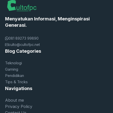
Menyatukan Informasi, Menginspirasi
Generasi.
081 89273 99890
culto@cultofpc.net
Blog Categories
Teknologi
Gaming
Pendidikan
Tips & Tricks
Navigations
About me
Privacy Policy
Contact Us