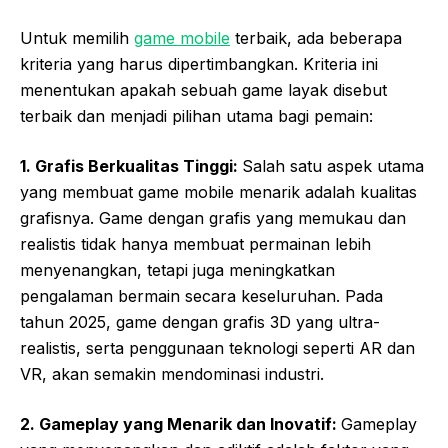
Untuk memilih
game mobile
terbaik, ada beberapa
kriteria yang harus dipertimbangkan. Kriteria ini
menentukan apakah sebuah game layak disebut
terbaik dan menjadi pilihan utama bagi pemain:
1. Grafis Berkualitas Tinggi:
Salah satu aspek utama
yang membuat game mobile menarik adalah kualitas
grafisnya. Game dengan grafis yang memukau dan
realistis tidak hanya membuat permainan lebih
menyenangkan, tetapi juga meningkatkan
pengalaman bermain secara keseluruhan. Pada
tahun 2025, game dengan grafis 3D yang ultra-
realistis, serta penggunaan teknologi seperti AR dan
VR, akan semakin mendominasi industri.
2. Gameplay yang Menarik dan Inovatif:
Gameplay