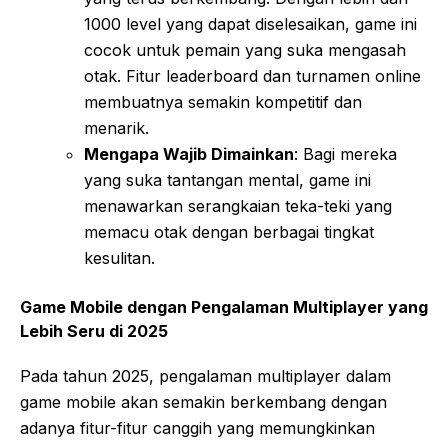
1000 level yang dapat diselesaikan, game ini
cocok untuk pemain yang suka mengasah
otak. Fitur leaderboard dan turnamen online
membuatnya semakin kompetitif dan
menarik.
Mengapa Wajib Dimainkan
: Bagi mereka
yang suka tantangan mental, game ini
menawarkan serangkaian teka-teki yang
memacu otak dengan berbagai tingkat
kesulitan.
Game Mobile dengan Pengalaman Multiplayer yang
Lebih Seru di 2025
Pada tahun 2025, pengalaman multiplayer dalam
game mobile akan semakin berkembang dengan
adanya fitur-fitur canggih yang memungkinkan