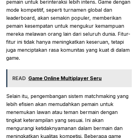
pemain untuk berinteraksi lebih intens. Game dengan
mode kompetitif, seperti turnamen global dan
leaderboard, akan semakin populer, memberikan
pemain kesempatan untuk mengukur kemampuan
mereka melawan orang lain dari seluruh dunia. Fitur-
fitur ini tidak hanya meningkatkan keseruan, tetapi
juga menciptakan rasa komunitas yang kuat di dalam
game.
READ
Game Online Multiplayer Seru
Selain itu, pengembangan sistem matchmaking yang
lebih efisien akan memudahkan pemain untuk
menemukan lawan atau teman bermain dengan
tingkat keterampilan yang sesuai. Ini akan
mengurangi ketidaknyamanan dalam bermain dan
meningkatkan kualitas kompetisi. Beberapa game