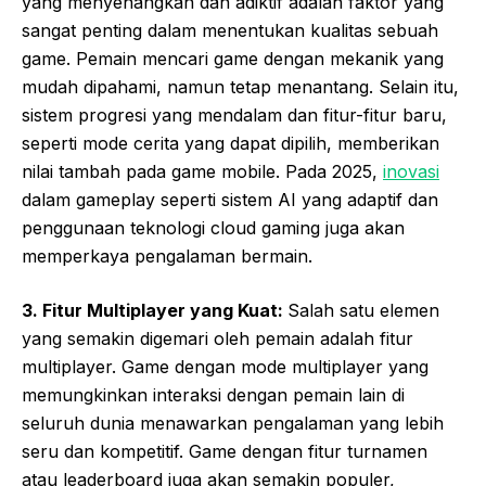
yang menyenangkan dan adiktif adalah faktor yang
sangat penting dalam menentukan kualitas sebuah
game. Pemain mencari game dengan mekanik yang
mudah dipahami, namun tetap menantang. Selain itu,
sistem progresi yang mendalam dan fitur-fitur baru,
seperti mode cerita yang dapat dipilih, memberikan
nilai tambah pada game mobile. Pada 2025,
inovasi
dalam gameplay seperti sistem AI yang adaptif dan
penggunaan teknologi cloud gaming juga akan
memperkaya pengalaman bermain.
3. Fitur Multiplayer yang Kuat:
Salah satu elemen
yang semakin digemari oleh pemain adalah fitur
multiplayer. Game dengan mode multiplayer yang
memungkinkan interaksi dengan pemain lain di
seluruh dunia menawarkan pengalaman yang lebih
seru dan kompetitif. Game dengan fitur turnamen
atau leaderboard juga akan semakin populer,