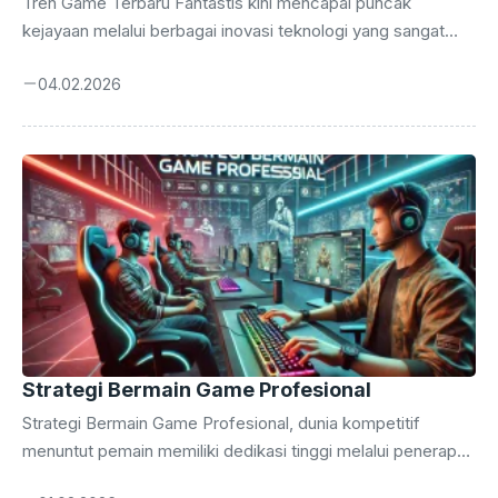
Tren Game Terbaru Fantastis kini mencapai puncak
kejayaan melalui berbagai inovasi teknologi yang sangat
memukau mata para pemain dunia. Para pengembang
04.02.2026
besar berlomba menyajikan kualitas visual tingkat tinggi
yang mampu menghapus batasan antara realitas fisik dan
dunia simulasi digital. Fenomena game fantastis ini
membawa perubahan radikal pada cara kita mengonsumsi
konten media secara aktif setiap hari. Anda akan
merasakan sensasi petualangan yang jauh lebih mendalam
berkat dukungan perangkat keras generasi terbaru yang
sangat bertenaga sekarang. Kehadiran teknologi
kecerdasan buatan atau ...
Strategi Bermain Game Profesional
Strategi Bermain Game Profesional, dunia kompetitif
menuntut pemain memiliki dedikasi tinggi melalui penerapan
strategi bermain game yang konsisten setiap hari. Anda