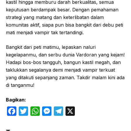
kastil hingga memburu darah berkualitas, semua
keputusan berdampak besar. Dengan pemahaman
strategi yang matang dan keterlibatan dalam
komunitas aktif, siapa pun bisa bangkit dari debu peti
mati menjadi vampir tak tertandingi.
Bangkit dari peti matimu, lepaskan naluri
kegelapanmu, dan serbu dunia Vardoran yang kejam!
Hadapi bos-bos tangguh, bangun kastil megah, dan
taklukkan segalanya demi menjadi vampir terkuat
yang ditakuti sepanjang zaman. Takdir malam kini ada
di tanganmu!
Bagikan:
F
T
W
M
T
X
a
w
h
e
el
c
itt
at
s
e