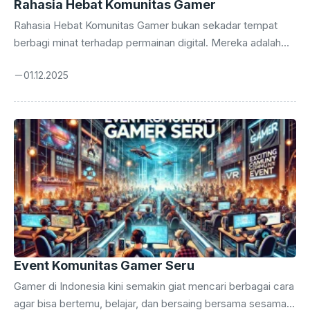
Rahasia Hebat Komunitas Gamer
Rahasia Hebat Komunitas Gamer bukan sekadar tempat
berbagi minat terhadap permainan digital. Mereka adalah
ruang sosial yang menumbuhkan semangat kolaborasi,
01.12.2025
kreativitas, dan persahabatan. Melalui komunitas, setiap
individu bisa bertukar pengalaman, berbagi strategi, serta
menciptakan momen berharga. Rahasia komunitas gamer
tumbuh dari rasa memiliki yang kuat dan keinginan untuk
berkembang bersama. Dengan komunikasi yang konsisten,
kepercayaan tumbuh, dan rasa saling mendukung pun
terbangun. Dalam setiap pertemuan, energi positif selalu
hadir untuk memperkuat ikatan. Banyak komunitas gamer
terbentuk dari semangat sederhana: cinta ...
Event Komunitas Gamer Seru
Gamer di Indonesia kini semakin giat mencari berbagai cara
agar bisa bertemu, belajar, dan bersaing bersama sesama