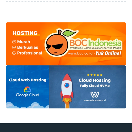
memberikan pengalaman berharga dan memperluas
jaringan. Dengan banyaknya komunitas yang bermunculan,
memilih komunitas yang benar-benar kuat dan solid menjadi
hal yang penting untuk menunjang perkembangan skill dan
karier gaming. Banyak gamer mulai menyadari bahwa hanya
bermain sendiri tidak cukup untuk meningkatkan
kemampuan secara ...