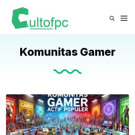
Langsung
ke
M
isi
Komunitas Gamer