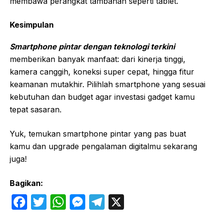
membawa perangkat tambahan seperti tablet.
Kesimpulan
Smartphone pintar dengan teknologi terkini
memberikan banyak manfaat: dari kinerja tinggi,
kamera canggih, koneksi super cepat, hingga fitur
keamanan mutakhir. Pilihlah smartphone yang sesuai
kebutuhan dan budget agar investasi gadget kamu
tepat sasaran.
Yuk, temukan smartphone pintar yang pas buat
kamu dan upgrade pengalaman digitalmu sekarang
juga!
Bagikan:
F
T
W
M
T
X