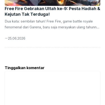
Free Fire Gebrakan Ultah ke-9: Pesta Hadiah &
Kejutan Tak Terduga!
Dua kata: sembilan tahun! Free Fire, game battle royale
fenomenal dari Garena, baru saja merayakan ulang tahunnya
yang kesembilan. Perjalanan panjang ini tidak dilalui tanpa
25.06.2026
euforia. Sebagai bentuk apresiasi kepada jutaan pemain
setia di seluruh dunia, terutama di Indonesia yang selalu
antusias, Garena kembali menggulirkan serangkaian acara
perayaan yang tak hanya meriah, tetapi juga bertabur hadiah
menggiurkan. Ini bukan sekadar perayaan biasa, melainkan
Tinggalkan komentar
sebuah pesta besar yang dirancang untuk memberikan
Komentar
pengalaman tak terlupakan bagi para Survivors. Sejak
pertama kali menggebrak ...