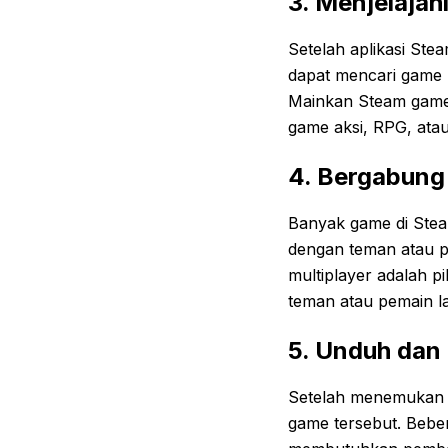
3. Menjelaja
Setelah aplikasi St
dapat mencari game 
Mainkan Steam game 
game aksi, RPG, atau
4. Bergabung
Banyak game di Ste
dengan teman atau pe
multiplayer adalah pi
teman atau pemain la
5. Unduh dan
Setelah menemukan g
game tersebut. Beber