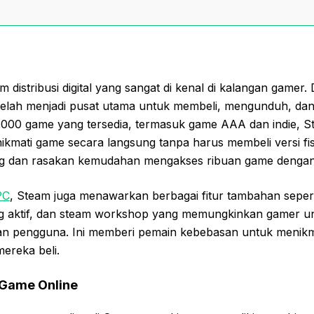
 distribusi digital yang sangat di kenal di kalangan gamer. 
telah menjadi pusat utama untuk membeli, mengunduh, d
0.000 game yang tersedia, termasuk game AAA dan indie,
kmati game secara langsung tanpa harus membeli versi fi
g dan rasakan kemudahan mengakses ribuan game dengan s
PC
, Steam juga menawarkan berbagai fitur tambahan seperti
 aktif, dan steam workshop yang memungkinkan gamer u
an pengguna. Ini memberi pemain kebebasan untuk menikmat
ereka beli.
 Game Online