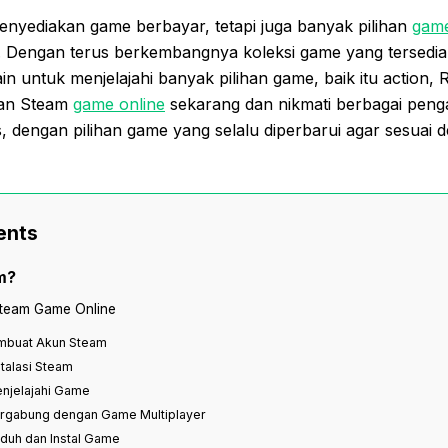
enyediakan game berbayar, tetapi juga banyak pilihan
game
. Dengan terus berkembangnya koleksi game yang tersedia
untuk menjelajahi banyak pilihan game, baik itu action, R
kan Steam
game online
sekarang dan nikmati berbagai pen
s, dengan pilihan game yang selalu diperbarui agar sesuai 
ents
m?
team Game Online
mbuat Akun Steam
stalasi Steam
enjelajahi Game
ergabung dengan Game Multiplayer
nduh dan Instal Game