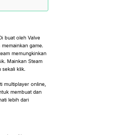
Di buat oleh Valve
an memainkan game.
 Steam memungkinkan
sik. Mainkan Steam
ekali klik.
 multiplayer online,
ntuk membuat dan
i lebih dari