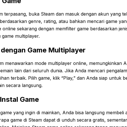
hi Game
eam terpasang, buka Steam dan masuk dengan akun yang te
berdasarkan genre, rating, atau bahkan mencari game yan
online sekarang dengan memfilter game berdasarkan jenis
 game multiplayer.
 dengan Game Multiplayer
am menawarkan mode multiplayer online, memungkinkan A
main lain dari seluruh dunia. Jika Anda mencari pengalam
lihan terbaik. Pilih game, klik “Play,” dan Anda siap untuk
in secara langsung.
 Instal Game
ame yang ingin di mainkan, Anda bisa langsung membeli
apa game di Steam dapat di unduh secara gratis, sementar