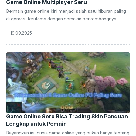
Game Online Multiplayer Seru
Bermain game online kini menjadi salah satu hiburan paling
di gemari, terutama dengan semakin berkembangnya
teknologi internet dan perangkat gaming. Para pemain
19.09.2025
berlomba-lomba mencari game yang tidak hanya menarik
tapi juga memberikan pengalaman seru dan memuaskan.
Game Online Multiplayer Seru hadir sebagai solusi hiburan
sekaligus media sosial yang menghubungkan banyak
pemain dari berbagai penjuru dunia dalam satu waktu
secara real-time. Game Online Multiplayer Seru
menawarkan berbagai genre dan fitur yang bisa di
sesuaikan dengan preferensi masing-masing pemain. Baik
yang suka ...
Game Online Seru Bisa Trading Skin Panduan
Lengkap untuk Pemain
Bayangkan ini: dunia game online yang bukan hanya tentang