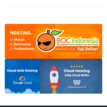
keahlian yang di miliki. Tidak semua gamer dapat ikut serta,
karena sifat eksklusifnya membatasi peserta berdasarkan
kriteria tertentu seperti ranking atau undangan khusus. Hal
ini membuat setiap partisipasi dalam Turnamen Game
Online menjadi pengalaman berharga dan membangun
reputasi dalam dunia e-sports yang kompetitif. Selain
menantang skill dan strategi, Turnamen Game ...