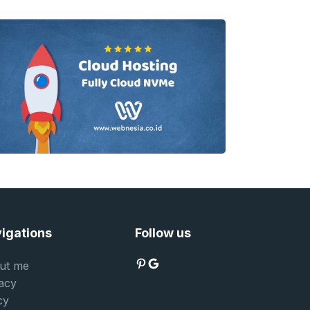
awarkan panggung
berinteraksi dengan
endapatkan hadiah yang
igations
Follow us
Pinterest
Google
ut me
acy
cy