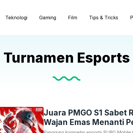
Teknologi
Gaming
Film
Tips & Tricks
P
Turnamen Esports
Juara PMGO S1 Sabet R
Wajan Emas Menanti P
Setia!
Panggung kompetisi esports PUBG Mobile