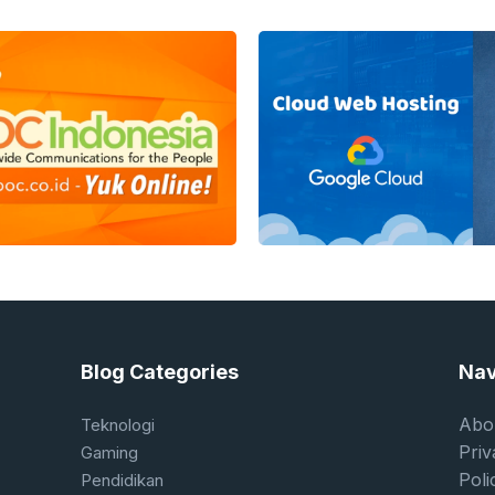
mengubah hidup Anda. Dunia esports men
global di mana para pemain bisa menonjol, 
komunitas internasional, dan tentu saja, m
luar ...
Blog Categories
Nav
Abo
Teknologi
Priv
Gaming
Poli
Pendidikan