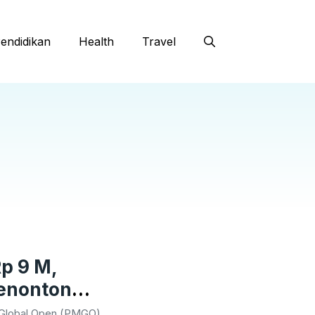
endidikan
Health
Travel
p 9 M,
enonton
 Global Open (PMGO)