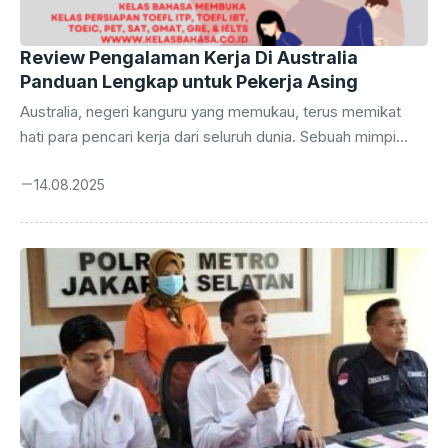
Review Pengalaman Kerja Di Australia
Panduan Lengkap untuk Pekerja Asing
Australia, negeri kanguru yang memukau, terus memikat
hati para pencari kerja dari seluruh dunia. Sebuah mimpi
yang menjadi kenyataan bagi banyak orang, bekerja di
14.08.2025
Australia menawarkan lebih dari sekadar pekerjaan; ini
adalah kesempatan untuk merangkul gaya hidup baru,
memperkaya pengalaman, dan membuka pintu menuju
peluang karier yang lebih luas. Artikel ini akan membahas
secara mendalam tentang Review Pengalaman Kerja Di
Australia. Banyak pencari kerja tertarik dengan Review
Pengalaman Kerja Di Australia, sebuah topik yang kerap
dicari. Untuk mendapatkan gambaran lebih ...