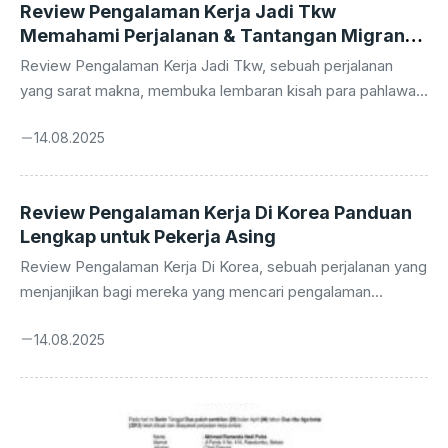
Review Pengalaman Kerja Jadi Tkw
Memahami Perjalanan & Tantangan Migran
Indonesia
Review Pengalaman Kerja Jadi Tkw, sebuah perjalanan
yang sarat makna, membuka lembaran kisah para pahlawan
devisa Indonesia. Mereka, para Tenaga Kerja Indonesia
14.08.2025
(TKI) dan Tenaga Kerja Wanita (TKW), menjelajahi dunia
dengan harapan meraih kehidupan yang lebih baik,
mengukir jejak di berbagai belahan bumi. Perjalanan ini
Review Pengalaman Kerja Di Korea Panduan
bukan hanya tentang mencari nafkah, tetapi juga tentang
Lengkap untuk Pekerja Asing
adaptasi, ketahanan, dan perjuangan. Melalui artikel ini, kita
akan menyelami pengalaman kerja TKI/TKW, menggali
Review Pengalaman Kerja Di Korea, sebuah perjalanan yang
aspek positif dan negatifnya, serta memberikan panduan
menjanjikan bagi mereka yang mencari pengalaman
bagi mereka yang hendak menempuh jalan ...
internasional. Negeri Ginseng ini, dengan budaya yang kaya
14.08.2025
dan ekonomi yang dinamis, telah menjadi tujuan populer
bagi para pencari kerja dari seluruh dunia. Bayangkan diri di
tengah hiruk pikuk kota Seoul, di mana tradisi kuno bertemu
dengan teknologi mutakhir, sebuah perpaduan yang
memicu semangat petualangan dan pertumbuhan