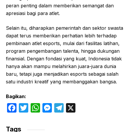
peran penting dalam memberikan semangat dan
apresiasi bagi para atlet.
Selain itu, diharapkan pemerintah dan sektor swasta
dapat terus memberikan perhatian lebih terhadap
pembinaan atlet esports, mulai dari fasilitas latihan,
program pengembangan talenta, hingga dukungan
finansial. Dengan fondasi yang kuat, Indonesia tidak
hanya akan mampu melahirkan juara-juara dunia
baru, tetapi juga menjadikan esports sebagai salah
satu industri kreatif yang membanggakan bangsa.
Bagikan:
F
T
W
M
T
X
a
w
h
e
el
c
itt
at
s
e
Tags