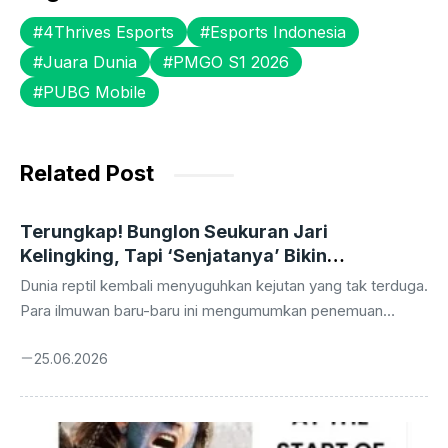
e
er
s
s
gr
4Thrives Esports
Esports Indonesia
b
A
e
a
Juara Dunia
PMGO S1 2026
o
p
n
m
PUBG Mobile
o
p
g
k
er
Related Post
Terungkap! Bunglon Seukuran Jari
Kelingking, Tapi ‘Senjatanya’ Bikin
Tercengang!
Dunia reptil kembali menyuguhkan kejutan yang tak terduga.
Para ilmuwan baru-baru ini mengumumkan penemuan
spesies bunglon yang ukurannya sungguh menakjubkan,
25.06.2026
seolah menantang segala perkiraan kita tentang dunia
hewan mini. Namun, bukan hanya ukurannya yang membuat
geleng-geleng kepala, ada satu fakta biologis lain yang
lebih mengejutkan: organ reproduksi jantan bunglon terkecil