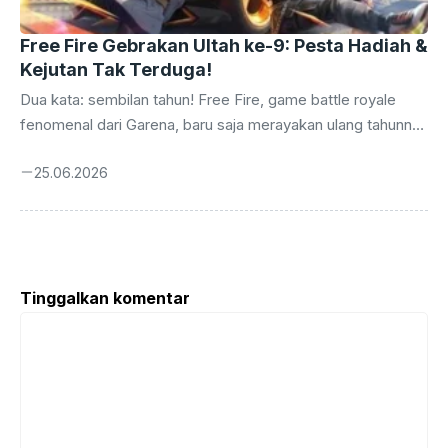
Free Fire Gebrakan Ultah ke-9: Pesta Hadiah &
Kejutan Tak Terduga!
Dua kata: sembilan tahun! Free Fire, game battle royale
fenomenal dari Garena, baru saja merayakan ulang tahunnya
yang kesembilan. Perjalanan panjang ini tidak dilalui tanpa
25.06.2026
euforia. Sebagai bentuk apresiasi kepada jutaan pemain
setia di seluruh dunia, terutama di Indonesia yang selalu
antusias, Garena kembali menggulirkan serangkaian acara
perayaan yang tak hanya meriah, tetapi juga bertabur hadiah
menggiurkan. Ini bukan sekadar perayaan biasa, melainkan
Tinggalkan komentar
sebuah pesta besar yang dirancang untuk memberikan
Komentar
pengalaman tak terlupakan bagi para Survivors. Sejak
pertama kali menggebrak ...