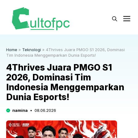
Langsung
ke
M
isi
Home
»
Teknologi
»
4Thrives Juara PMGO S1 2026, Dominasi
Tim Indonesia Menggemparkan Dunia Esports!
4Thrives Juara PMGO S1
2026, Dominasi Tim
Indonesia Menggemparkan
Dunia Esports!
namina
08.06.2026