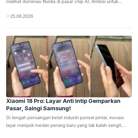
melihat dominasi Nvidia di pasar chip AI. Ambisi untuk
membebaskan diri dari ketergantungan pada unit
25.06.2026
pemrosesan grafis (GPU) buatan Nvidia, yang selama ini
menjadi tulang punggung komputasi AI mereka, kini
selangkah lebih dekat menjadi kenyataan. Laporan terbaru
mengungkap bahwa OpenAI sedang mengembangkan chip
AI sendiri yang diberi nama sandi ‘Jalapeno’, sebuah langkah
strategis yang berpotensi mengguncang lanskap industri
teknologi global. Perlombaan membangun infrastruktur
komputasi yang mumpuni untuk melatih dan menjalankan
model AI ...
Xiaomi 18 Pro: Layar Anti Intip Gemparkan
Pasar, Saingi Samsung!
Di tengah persaingan ketat industri ponsel pintar, inovasi
layar menjadi medan perang baru yang tak kalah sengit.
Setelah Samsung memukau dunia dengan fitur ‘privacy