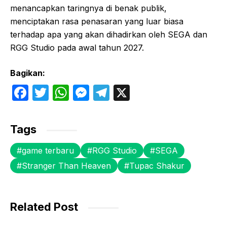
menancapkan taringnya di benak publik,
menciptakan rasa penasaran yang luar biasa
terhadap apa yang akan dihadirkan oleh SEGA dan
RGG Studio pada awal tahun 2027.
Bagikan:
F
T
W
M
T
X
a
w
h
e
el
c
itt
at
s
e
Tags
e
er
s
s
gr
game terbaru
RGG Studio
SEGA
b
A
e
a
Stranger Than Heaven
Tupac Shakur
o
p
n
m
o
p
g
k
er
Related Post