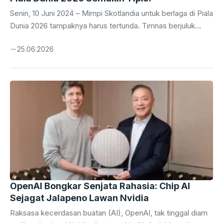
Senin, 10 Juni 2024 – Mimpi Skotlandia untuk berlaga di Piala
Dunia 2026 tampaknya harus tertunda. Timnas berjuluk
‘Tartan Army’ ini baru saja merasakan pukulan telak setelah
25.06.2026
takluk 0-3 dari raksasa sepak bola dunia, Brasil, dalam laga
krusial yang digelar pada Minggu malam. Kekalahan ini
bukan sekadar angka di papan skor, melainkan sebuah
pukulan telak yang membuat peluang mereka untuk melaju
ke ajang empat tahunan tersebut kini berada di ambang
kehancuran. Para penggemar Skotlandia di seluruh dunia
sontak merasakan kekecewaan ...
OpenAI Bongkar Senjata Rahasia: Chip AI
Sejagat Jalapeno Lawan Nvidia
Raksasa kecerdasan buatan (AI), OpenAI, tak tinggal diam