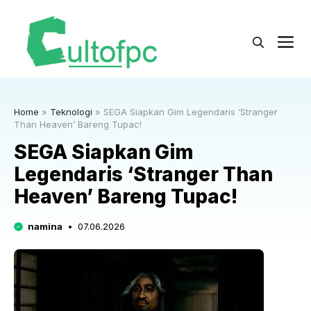
Langsung
ke
M
isi
Home
»
Teknologi
»
SEGA Siapkan Gim Legendaris ‘Stranger
Than Heaven’ Bareng Tupac!
SEGA Siapkan Gim
Legendaris ‘Stranger Than
Heaven’ Bareng Tupac!
namina
07.06.2026