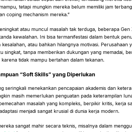
k mampu, tetapi mungkin mereka belum memiliki jam terban
n coping mechanism mereka.”
meningkat atau muncul masalah tak terduga, beberapa Gen
anda kewalahan. Ini bisa termanifestasi dalam bentuk pe
 kesalahan, atau bahkan hilangnya motivasi. Perusahaan y
u singkat, tanpa memberikan dukungan yang memadai, ber
 karena tidak mampu bertahan dalam tekanan.
mpuan “Soft Skills” yang Diperlukan
g seringkali menekankan pencapaian akademis dan keteram
kin masih memerlukan penguatan pada keterampilan lunak (
mecahan masalah yang kompleks, berpikir kritis, kerja sam
ptasi menjadi sangat krusial di dunia kerja modern.
 mereka sangat mahir secara teknis, misalnya dalam mengg