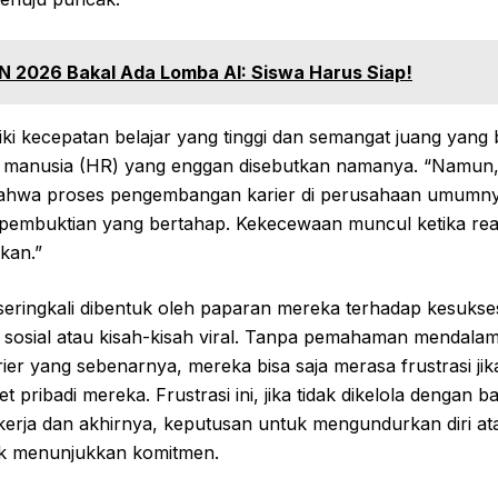
 2026 Bakal Ada Lomba AI: Siswa Harus Siap!
liki kecepatan belajar yang tinggi dan semangat juang yang 
a manusia (HR) yang enggan disebutkan namanya. “Namun, 
ahwa proses pengembangan karier di perusahaan umum
 pembuktian yang bertahap. Kekecewaan muncul ketika reali
kan.”
i seringkali dibentuk oleh paparan mereka terhadap kesuks
a sosial atau kisah-kisah viral. Tanpa pemahaman mendala
rier yang sebenarnya, mereka bisa saja merasa frustrasi jik
t pribadi mereka. Frustrasi ini, jika tidak dikelola dengan b
kerja dan akhirnya, keputusan untuk mengundurkan diri at
ak menunjukkan komitmen.