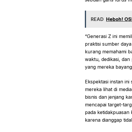
READ
Heboh! OSN
“Generasi Z ini memi
praktisi sumber day
kurang memahami b
waktu, dedikasi, dan
yang mereka bayang
Ekspektasi instan in
mereka lihat di medi
bisnis dan jenjang ka
mencapai target-targe
pada ketidakpuasan 
karena dianggap tid