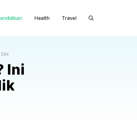
endidikan
Health
Travel
 Dini
 Ini
ik