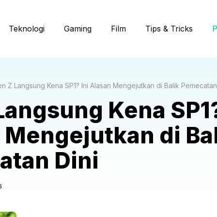
Teknologi
Gaming
Film
Tips & Tricks
P
n Z Langsung Kena SP1? Ini Alasan Mengejutkan di Balik Pemecatan
Langsung Kena SP1?
 Mengejutkan di Bal
tan Dini
6