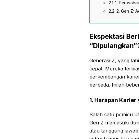
1. Perusaha
2. Gen Z: A
Ekspektasi Be
“Dipulangkan”
Generasi Z, yang lahi
cepat. Mereka terbi
perkembangan karier 
berbeda. Inilah beb
1. Harapan Karier
Salah satu pemicu ut
Gen Z memasuki duni
atau tanggung jawab 
sebuah garis lurus 