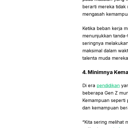
berarti mereka tida
mengasah kemampua
Ketika beban kerja 
menunjukkan tanda-t
seringnya melakukan
maksimal dalam wakt
talenta muda mereka
4. Minimnya Kema
Di era
pendidikan
yan
beberapa Gen Z mung
Kemampuan seperti pe
dan kemampuan berada
“Kita sering melihat