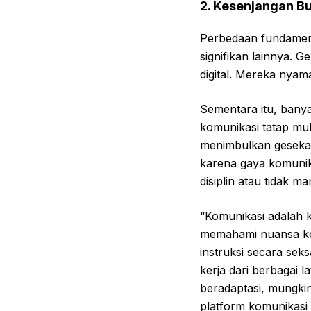
2. Kesenjangan B
Perbedaan fundamenta
signifikan lainnya. 
digital. Mereka nyama
Sementara itu, banya
komunikasi tatap muk
menimbulkan gesekan
karena gaya komuni
disiplin atau tidak 
“Komunikasi adalah k
memahami nuansa kom
instruksi secara sek
kerja dari berbagai l
beradaptasi, mungki
platform komunikasi 