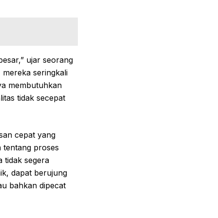
besar,” ujar seorang
mereka seringkali
nya membutuhkan
tas tidak secepat
esan cepat yang
m tentang proses
a tidak segera
aik, dapat berujung
au bahkan dipecat