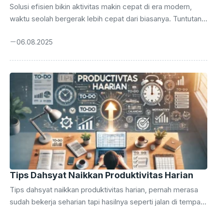
Solusi efisien bikin aktivitas makin cepat di era modern,
waktu seolah bergerak lebih cepat dari biasanya. Tuntutan
pekerjaan, kegiatan sosial, hingga urusan pribadi semakin
06.08.2025
menumpuk setiap hari. Tanpa strategi yang tepat, banyak
orang merasa kehabisan waktu meski telah berusaha keras.
Di sinilah pentingnya solusi efisien yang mampu
mempercepat aktivitas tanpa mengorbankan kualitas.
Mengelola waktu dan aktivitas dengan cara cerdas bukan
sekadar trend, tapi kebutuhan. Efisiensi kini bukan hanya
untuk perusahaan besar, tapi juga individu yang ingin
menjalani hari lebih ringan. ...
Tips Dahsyat Naikkan Produktivitas Harian
Tips dahsyat naikkan produktivitas harian, pernah merasa
sudah bekerja seharian tapi hasilnya seperti jalan di tempat?
Waktu habis, tenaga terkuras, tapi to-do list tetap panjang.