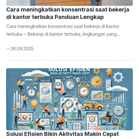
Cara meningkatkan konsentrasi saat bekerja
di kantor terbuka Panduan Lengkap
Cara meningkatkan konsentrasi saat bekerja di kantor
terbuka – Bekerja di kantor terbuka, lingkungan yang
dirancang untuk kolaborasi dan komunikasi, seringkali
26.09.2025
menjadi mimpi buruk bagi fokus. Suara bising, gangguan
visual, dan interupsi konstan dapat mengubah hari kerja
yang produktif menjadi perjuangan tanpa henti untuk
mempertahankan konsentrasi. Tapi jangan khawatir, ada
cara untuk menaklukkan tantangan ini. Panduan ini akan
membahas secara mendalam tentang cara meningkatkan
konsentrasi saat bekerja di kantor terbuka. Dari strategi
jangka pendek yang dapat diterapkan segera hingga
perubahan ...
Solusi Efisien Bikin Aktivitas Makin Cepat