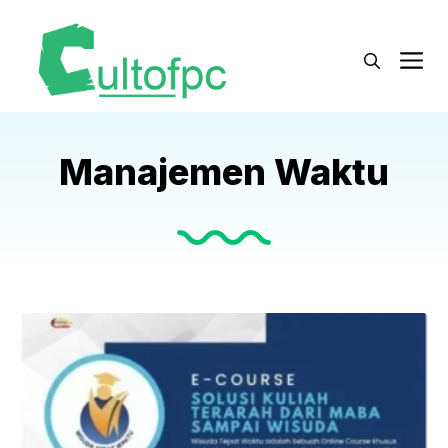
Langsung
ke
M
isi
Manajemen Waktu