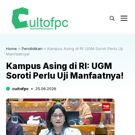
Langsung
ke
M
isi
Home
»
Pendidikan
»
Kampus Asing di RI: UGM Soroti Perlu Uji
Manfaatnya!
Kampus Asing di RI: UGM
Soroti Perlu Uji Manfaatnya!
cultofpc
25.06.2026