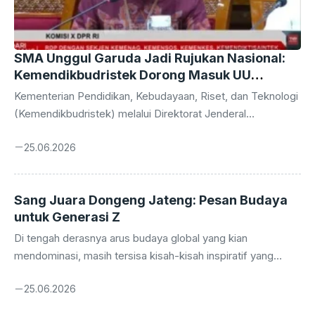
SMA Unggul Garuda Jadi Rujukan Nasional:
Kemendikbudristek Dorong Masuk UU
Sisdiknas
Kementerian Pendidikan, Kebudayaan, Riset, dan Teknologi
(Kemendikbudristek) melalui Direktorat Jenderal
Pendidikan Vokasi (Ditjen Diksi) tengah mengupayakan
25.06.2026
agar Sekolah Menengah Atas (SMA) Unggul Garuda dapat
diakomodasi dalam Undang-Undang Sistem Pendidikan
Nasional (UU Sisdiknas). Langkah strategis ini
Sang Juara Dongeng Jateng: Pesan Budaya
dilatarbelakangi oleh berbagai capaian luar biasa yang telah
untuk Generasi Z
diraih oleh SMA Unggul Garuda, menjadikannya sebagai
model sekolah yang patut dijadikan contoh dan rujukan bagi
Di tengah derasnya arus budaya global yang kian
institusi pendidikan lainnya di seluruh Indonesia. Keinginan
mendominasi, masih tersisa kisah-kisah inspiratif yang
ini bukan tanpa dasar, melainkan hasil evaluasi mendalam
membuktikan kekuatan akar budaya lokal. Salah satunya
terhadap kinerja dan potensi sekolah tersebut ...
25.06.2026
adalah kisah Mursid, seorang anak petani sekaligus guru
Taman Kanak-Kanak (TK) asal Jawa Tengah, yang berhasil