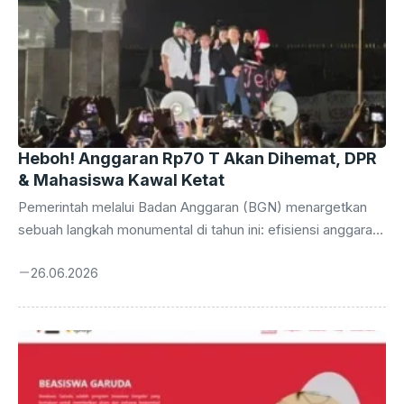
Heboh! Anggaran Rp70 T Akan Dihemat, DPR
& Mahasiswa Kawal Ketat
Pemerintah melalui Badan Anggaran (BGN) menargetkan
sebuah langkah monumental di tahun ini: efisiensi anggaran
di berbagai kementerian, lembaga, dan unit organisasi
26.06.2026
(MBG) diproyeksikan mampu menekan pengeluaran hingga
mencapai Rp 70 triliun. Angka fantastis ini bukan sekadar
wacana, melainkan sebuah komitmen serius yang akan
mengawali gelombang reformasi pengelolaan keuangan
negara. Keberhasilan program ini diharapkan tidak hanya
meringankan beban fiskal, tetapi juga membuka ruang lebih